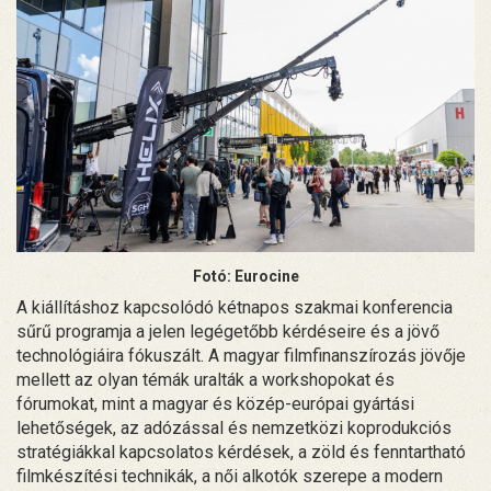
Fotó: Eurocine
A kiállításhoz kapcsolódó kétnapos szakmai konferencia
sűrű programja a jelen legégetőbb kérdéseire és a jövő
technológiáira fókuszált. A magyar filmfinanszírozás jövője
mellett az olyan témák uralták a workshopokat és
fórumokat, mint a magyar és közép-európai gyártási
lehetőségek, az adózással és nemzetközi koprodukciós
stratégiákkal kapcsolatos kérdések, a zöld és fenntartható
filmkészítési technikák, a női alkotók szerepe a modern