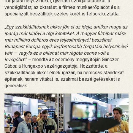
forgatási helyszíneket, gyártási szolgáltatásokat, a
vendéglátást, az oktatást, a filmes munkaerőpiacot és a
specializált beszállítók széles körét is felsorakoztatta.
„
Egy szakkiállításnak akkor jön el az ideje, amikor maga az
iparág már kinövi a régi kereteket. A magyar filmipar mára
már milliárd dolláros éves teljesítményről beszélhet.
Budapest Európa egyik legfontosabb forgatási helyszínévé
vált — vagyis ez a pillanat már régóta benne volt a
levegőbe
n” – mondta az esemény megnyitóján Ganczer
Gábor, a Hungexpo vezérigazgatója. Hozzátette: a
szakkiállítások akkor élnek igazán, ha nemcsak standokat
építenek, hanem vitákat is, szakmai beszélgetéseket is
generálnak.