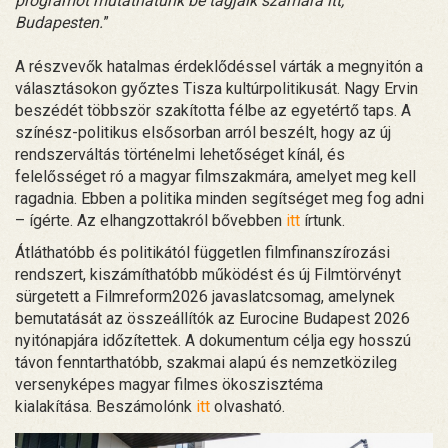
programot mutathatunk be tagjaik számára itt,
Budapesten.
”
A részvevők hatalmas érdeklődéssel várták a megnyitón a
választásokon győztes Tisza kultúrpolitikusát. Nagy Ervin
beszédét többször szakította félbe az egyetértő taps. A
színész-politikus elsősorban arról beszélt, hogy az új
rendszerváltás történelmi lehetőséget kínál, és
felelősséget ró a magyar filmszakmára, amelyet meg kell
ragadnia. Ebben a politika minden segítséget meg fog adni
– ígérte. Az elhangzottakról bővebben
itt
írtunk.
Átláthatóbb és politikától független filmfinanszírozási
rendszert, kiszámíthatóbb működést és új Filmtörvényt
sürgetett a Filmreform2026 javaslatcsomag, amelynek
bemutatását az összeállítók az Eurocine Budapest 2026
nyitónapjára időzítettek. A dokumentum célja egy hosszú
távon fenntarthatóbb, szakmai alapú és nemzetközileg
versenyképes magyar filmes ökoszisztéma
kialakítása. Beszámolónk
itt
olvasható.