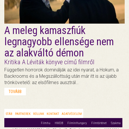
A meleg kamaszfiúk
legnagyobb ellensége nem
az alakváltó démon
Kritika A Léviták könyve című filmről
Független horrorok dominálják az idei nyarat, a Hokum, a
Backrooms és a Megszállottság után már itt is az újabb
trónkövetelő: az elsőfilmes ausztrál…
TOVÁBB
STÁB
PARTNEREK
RÓLUNK
KONTAKT
ADATVÉDELEM
Filmhu
HMDB
FilmInHungary
Filmtörténet
Szakma