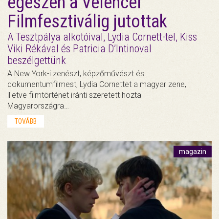
egészen a Velencei
Filmfesztiválig jutottak
A Tesztpálya alkotóival, Lydia Cornett-tel, Kiss
Viki Rékával és Patricia D’Intinoval
beszélgettünk
A New York-i zenészt, képzőművészt és
dokumentumfilmest, Lydia Cornettet a magyar zene,
illetve filmtörténet iránti szeretett hozta
Magyarországra…
TOVÁBB
magazin