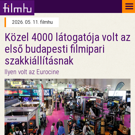
To
na
2026. 05. 11. filmhu
Közel 4000 látogatója volt az
első budapesti filmipari
szakkiállításnak
Ilyen volt az Eurocine