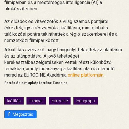
filmiparban és a mesterséges intelligencia (AI) a
filmkészítésben.
Az előadók és vitavezetők a világ számos pontjáról
érkeztek, így a részvevők a kiállításra, mint globális
találkozási pontra tekinthettek a régió szakemberei és a
nemzetközi filmipar között.
A kiállítás szervezői nagy hangsúlyt fektettek az oktatásra
és az utánpótlásra. A jövő tehetségei
kerekasztalbeszélgetéseken vettek részt különböző
témákban, amely tudásanyag a kiállítás után is elérhető
marad az EUROCINE Akadémia
online platformján
.
Forrás és címlapkép forrása: Eurocine
kiállítás
filmipar
Eurocine
Hungexpo
Megosztás