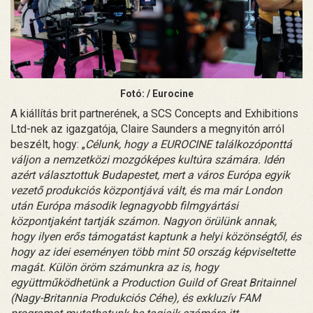
Fotó: / Eurocine
A kiállítás brit partnerének, a SCS Concepts and Exhibitions
Ltd-nek az igazgatója, Claire Saunders a megnyitón arról
beszélt, hogy: „
Célunk, hogy a EUROCINE találkozóponttá
váljon a nemzetközi mozgóképes kultúra számára. Idén
azért választottuk Budapestet, mert a város Európa egyik
vezető produkciós központjává vált, és ma már London
után Európa második legnagyobb filmgyártási
központjaként tartják számon. Nagyon örülünk annak,
hogy ilyen erős támogatást kaptunk a helyi közönségtől, és
hogy az idei eseményen több mint 50 ország képviseltette
magát. Külön öröm számunkra az is, hogy
együttműködhetünk a Production Guild of Great Britainnel
(Nagy-Britannia Produkciós Céhe), és exkluzív FAM