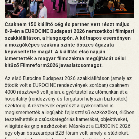
Csaknem 150 kiállító cég és partner vett részt május
8-9-én a EUROCINE Budapest 2026 nemzetközi filmipari
szakkiállításon, a Hungexpón. A kétnapos eseményen
a mozgóképes szakma szinte összes ágazata
képviseltette magát. A kiállítás első napján
ismertették a magyar filmszakma megújítását célul
kitűző Filmreform2026 javaslatcsomagot.
Az első Eurocine Budapest 2026 szakkiállításon (amely az
ötödik volt a EUROCINE rendezvények sorában) csaknem
4000 résztvevő volt jelen, a gyártástól az utómunkán át a
hospitality (rendezvény és forgatási helyszín biztosítók)
szektorig. A részvevők egyrészt a gyakorlatban is
megismerhették a legújabb fejlesztésű eszközöket, élőben
tesztelhették a csúcskategóriás kamerákat, objektíveket,
világítás és grip eszközöket. Másrészt a EUROCINE 2026
egy olyan összeurópai B2B fórum volt, amely a stúdiókat,