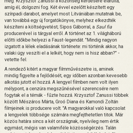
meg. Krzysztof Zanussi a közönség kérdésére elárulta,
amíg él, dolgozni fog. Két évvel ezelőtt készített egy
színpadi darabot, amelyet most Litvániában mutatnak be,
van továbbá egy új forgatókönyve, melyhez elkezdték
készíteni a költségvetést; Sipos Gáborral, a
Saul fia
producerével is tárgyal erről. A történet az 1. világháború
előtti időkbe helyezi a Faust-legendát. "Mindig nagyon
izgatott a lélek eladásának története: mi történik akkor, ha
valaki úgy veszíti el a lelkét, hogy nem is hisz abban?" -
vetette fel.
A rendező kitért a magyar filmművészetre is, aminek
mindig figyelte a fejlődését, egy időben azonban kevesebb
alkotás jutott el hozzá. A lengyel filmben nem volt ilyen
mélypont, a cenzúra megszűnésével szerencsére nem
fogytak el a témák - fűzte hozzá. Krzysztof Zanussi többek
között Mészáros Márta, Groó Diana és Kamondi Zoltán
filmjeinek is producere volt. "A magyarokkal való kapcsolat
a lengyelek többsége számára megfejthetetlen titok. Már
közös határa sincs a két országnak, nyelvileg nem értik
egymást, mégis van valamiféle közösségérzés. Talán