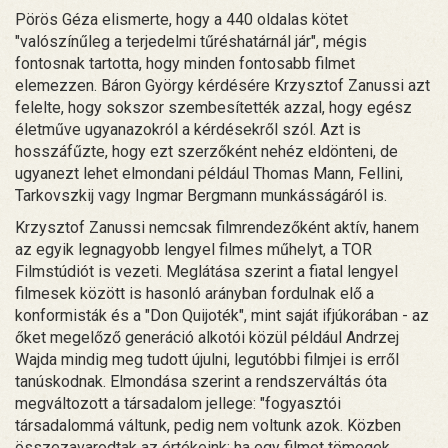
Pörös Géza elismerte, hogy a 440 oldalas kötet
"valószínűleg a terjedelmi tűréshatárnál jár", mégis
fontosnak tartotta, hogy minden fontosabb filmet
elemezzen. Báron György kérdésére Krzysztof Zanussi azt
felelte, hogy sokszor szembesítették azzal, hogy egész
életműve ugyanazokról a kérdésekről szól. Azt is
hosszáfűzte, hogy ezt szerzőként nehéz eldönteni, de
ugyanezt lehet elmondani például Thomas Mann, Fellini,
Tarkovszkij vagy Ingmar Bergmann munkásságáról is.
Krzysztof Zanussi nemcsak filmrendezőként aktív, hanem
az egyik legnagyobb lengyel filmes műhelyt, a TOR
Filmstúdiót is vezeti. Meglátása szerint a fiatal lengyel
filmesek között is hasonló arányban fordulnak elő a
konformisták és a "Don Quijoték", mint saját ifjúkorában - az
őket megelőző generáció alkotói közül például Andrzej
Wajda mindig meg tudott újulni, legutóbbi filmjei is erről
tanúskodnak. Elmondása szerint a rendszerváltás óta
megváltozott a társadalom jellege: "fogyasztói
társadalommá váltunk, pedig nem voltunk azok. Közben
összezavarodtak az értékeink: ha egy filmet tömegek