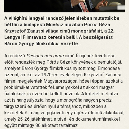
A világhírű lengyel rendező jelenlétében mutatták be
hétfőn a budapesti Művész moziban Pörös Géza
Krzysztof Zanussi világa című monográfiáját, a 22.
Lengyel Filmtavasz keretén belül. A beszélgetést
Báron György filmkritikus vezette.
A rendező
Persona non grata
című filmjének levetítése
előtt rendezték meg Pörös Géza könyvének a bemutatóját,
amelyet Báron György filmkritikus nyitott meg. Elmondása
szerint, amikor az 1970-es évek elején Krzysztof Zanussi
filmjei megjelentek Magyarországon, hősei éppen azokat a
problémákat vetették fel, amelyekkel az akkori magyar
fiataloknak is szembe kellett nézniük. A kötetet méltatva
azt is hangsúlyozta, hogy a monográfia nagyon precíz,
tárgyszerű és értően nyúl a témájához, miközben a
kezdetektől máig végigköveti egy egész életmű alakulását,
amely 25-26 játékfilmet, a tévé- és dokumentumfilmekkel
együtt mintegy 80 alkotást tartalmaz.