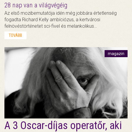
28 nap van a világvégéig
Az első mozibemutatója idén még jobbára értetlenség
fogadta Richard Kelly ambíciózus, a kertvárosi
felnövéstörténetet sci-fivel és melankolikus…
TOVÁBB
magazin
A 3 Oscar-díjas operatőr, aki