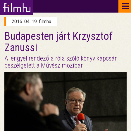
To
na
2016. 04. 19. filmhu
Budapesten járt Krzysztof
Zanussi
A lengyel rendező a róla szóló könyv kapcsán
beszélgetett a Művész moziban