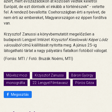
azért, mert évszázadokon át közösen védték keletről
Európát, de ezt döntsék el inkább a történészek" - vetette
fel. A rendező bevallotta: Csehországban érti a nyelvet, de
nem érti az embereket, Magyarországon ez éppen fordítva
van.
Krzysztof Zanussi a könyvbemutatót megelőzően a
budapesti Lengyel Intézet
Krzysztof Kieslowski Képei Lódz
városából
című kiállítását nyitotta meg. A június 25-ig
látogatható tárlat a nagy pályatárs fiatalkori fotóiból válogat.
(Forrás: MTI / Fotó: Bruzák Noémi, MTI)
Művész mozi
Krzysztof Zanussi
Báron György
monográfia
22. Lengyel Filmtavasz
Pörös Géza
Megosztás