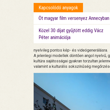
Kapcsolódó anyagok
Öt magyar film versenyez Annecyban
Közel 30 díjat gyűjtött eddig Vácz
Péter animációja
nyelvileg pontos kép- és videógenerálásra.
A jelenlegi modellek döntően angol nyelvű, g
kultúra sajátosságai gyakran torzultan jele
valamint a kulturális sokszínűség megőrzésé