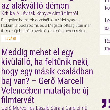
mi
az alakváltó démon
kö
Kritika A Léviták könyve című filmről
Lé
Független horrorok dominálják az idei nyarat, a
Hokum, a Backrooms és a Megszállottság után már
sz
itt is az újabb trónkövetelő: az elsőfilmes ausztrál…
TOVÁBB
Re
ra
Meddig mehet el egy
kívülálló, ha feltűnik neki,
hogy egy másik családban
baj van? – Gerő Marcell
Velencében mutatja be új
filmtervét
Gerő Marcell és László Sára a Care című