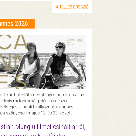
A TELJES DOSSZIÉ
annes 2026
olitikai thrillertől a neonfényes horroron át az
eflexív melodrámáig idén is egészen
lsőséges világok találkoznak a cannes-i
ös szőnyegen május 12. és 23. között.
istian Mungiu filmet csinált arról,