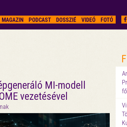
MAGAZIN
PODCAST
DOSSZIÉ
VIDEÓ
FOTÓ
F
A
P
képgeneráló MI-modell
fő
 MOME vezetésével
Vi
lnak
Tö
K