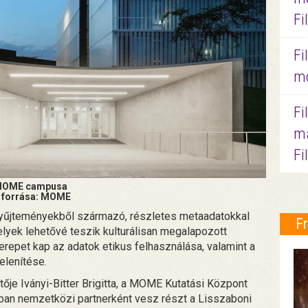
Fi
Fi
mo
Fi
ma
Fi
MOME campusa
 forrása: MOME
 gyűjteményekből származó, részletes metaadatokkal
F
elyek lehetővé teszik kulturálisan megalapozott
erepet kap az adatok etikus felhasználása, valamint a
elenítése.
je Iványi-Bitter Brigitta, a MOME Kutatási Központ
an nemzetközi partnerként vesz részt a Lisszaboni