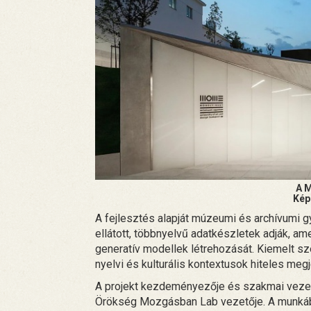
A 
Kép
A fejlesztés alapját múzeumi és archívumi
ellátott, többnyelvű adatkészletek adják, am
generatív modellek létrehozását. Kiemelt sz
nyelvi és kulturális kontextusok hiteles megj
A projekt kezdeményezője és szakmai vezető
Örökség Mozgásban Lab vezetője. A munkáb