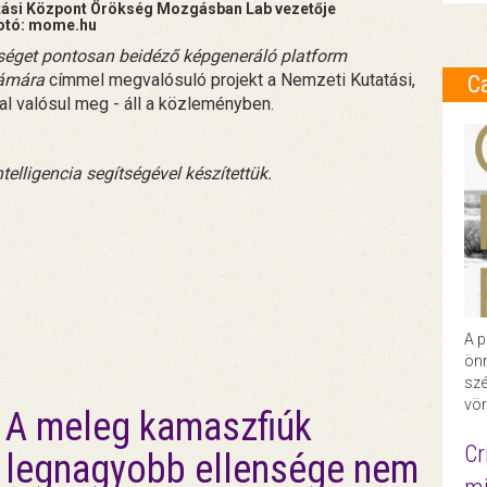
tatási Központ Örökség Mozgásban Lab vezetője
otó: mome.hu
rökséget pontosan beidéző képgeneráló platform
zámára
címmel megvalósuló projekt a Nemzeti Kutatási,
C
l valósul meg - áll a közleményben.
telligencia segítségével készítettük.
A p
önr
szé
vör
A meleg kamaszfiúk
Cr
legnagyobb ellensége nem