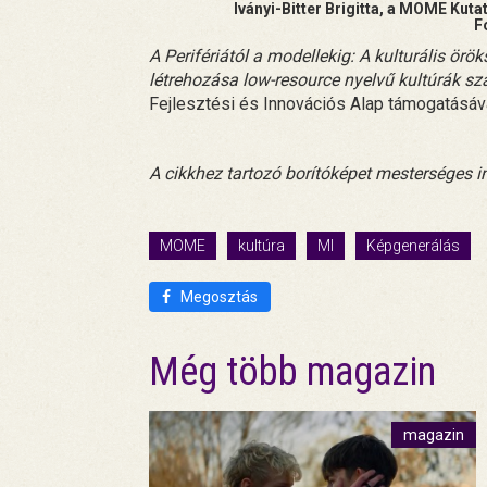
Iványi-Bitter Brigitta, a MOME Ku
F
A Perifériától a modellekig: A kulturális ö
létrehozása low-resource nyelvű kultúrák s
Fejlesztési és Innovációs Alap támogatásáva
A cikkhez tartozó borítóképet mesterséges in
MOME
kultúra
MI
Képgenerálás
Megosztás
Még több magazin
magazin