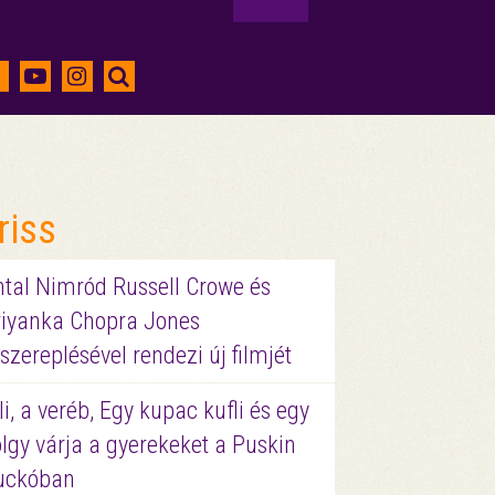
riss
ntal Nimród Russell Crowe és
riyanka Chopra Jones
szereplésével rendezi új filmjét
li, a veréb, Egy kupac kufli és egy
lgy várja a gyerekeket a Puskin
uckóban