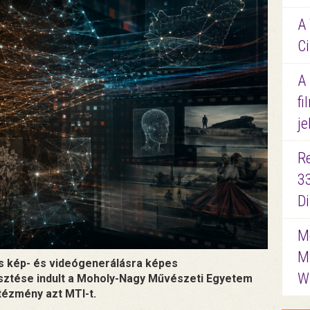
A 
Ci
A
fi
je
R
3
D
Me
M
os kép- és videógenerálásra képes
W
esztése indult a Moholy-Nagy Művészeti Egyetem
tézmény azt MTI-t.