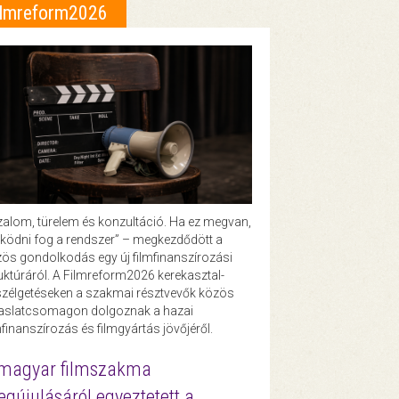
ilmreform2026
zalom, türelem és konzultáció. Ha ez megvan,
ödni fog a rendszer” – megkezdődött a
ös gondolkodás egy új filmfinanszírozási
uktúráról. A Filmreform2026 kerekasztal-
zélgetéseken a szakmai résztvevők közös
vaslatcsomagon dolgoznak a hazai
mfinanszírozás és filmgyártás jövőjéről.
magyar filmszakma
gújulásáról egyeztetett a