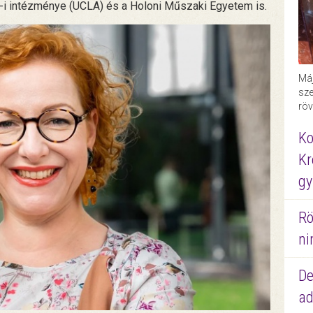
-i intézménye (UCLA) és a Holoni Műszaki Egyetem is.
Máj
sze
röv
Ko
Kr
gy
Rö
ni
De
ad