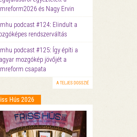
lmreform2026 és Nagy Ervin
lmhu podcast #124: Elindult a
zgóképes rendszerváltás
lmhu podcast #125: Így építi a
gyar mozgókép jövőjét a
lmreform csapata
A TELJES DOSSZIÉ
riss Hús 2026