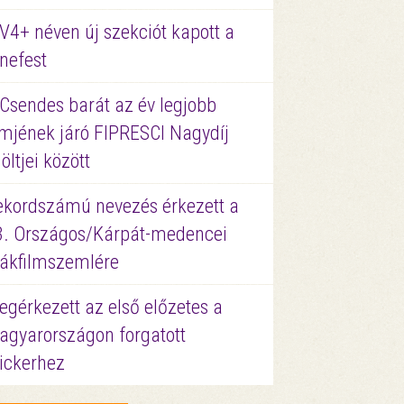
V4+ néven új szekciót kapott a
nefest
 Csendes barát az év legjobb
lmjének járó FIPRESCI Nagydíj
löltjei között
ekordszámú nevezés érkezett a
3. Országos/Kárpát-medencei
iákfilmszemlére
gérkezett az első előzetes a
agyarországon forgatott
ickerhez