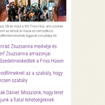
us 28-án indul a XIV. Friss Hús, ami szokás
rint az elmúlt év hazai és nemzetközi
idfilmtermésének legjavát vonultatja fel.
nrád Zsuzsanna medvéje és
eif Zsuzsanna amazonjai
őzedelmeskedtek a Friss Húson
vidfilmeknél az a szabály, hogy
ncsen szabály
ák Dániel: Missziónk, hogy teret
junk a fiatal tehetségeknek