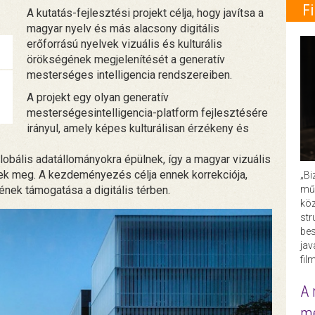
F
A kutatás-fejlesztési projekt célja, hogy javítsa a
magyar nyelv és más alacsony digitális
erőforrású nyelvek vizuális és kulturális
örökségének megjelenítését a generatív
mesterséges intelligencia rendszereiben.
A projekt egy olyan generatív
mesterségesintelligencia-platform fejlesztésére
irányul, amely képes kulturálisan érzékeny és
lobális adatállományokra épülnek, így a magyar vizuális
nnek meg. A kezdeményezés célja ennek korrekciója,
„Bi
műk
nek támogatása a digitális térben.
köz
str
bes
ja
fil
A 
me