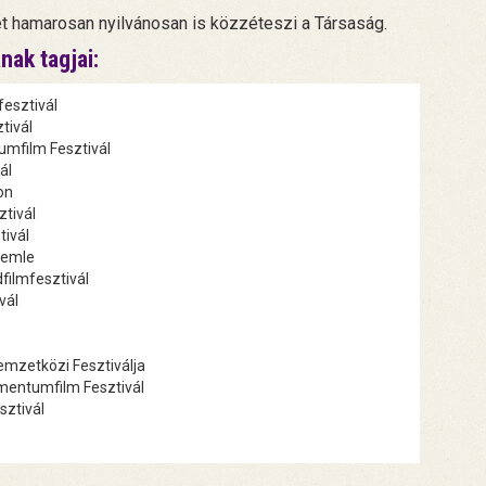
ét hamarosan nyilvánosan is közzéteszi a Társaság.
nak tagjai:
esztivál
tivál
mfilm Fesztivál
ál
on
tivál
ivál
zemle
ilmfesztivál
vál
mzetközi Fesztiválja
entumfilm Fesztivál
ztivál