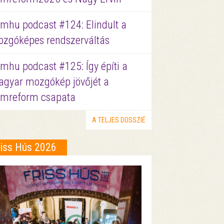
lmhu podcast #124: Elindult a
zgóképes rendszerváltás
lmhu podcast #125: Így építi a
gyar mozgókép jövőjét a
lmreform csapata
A TELJES DOSSZIÉ
riss Hús 2026