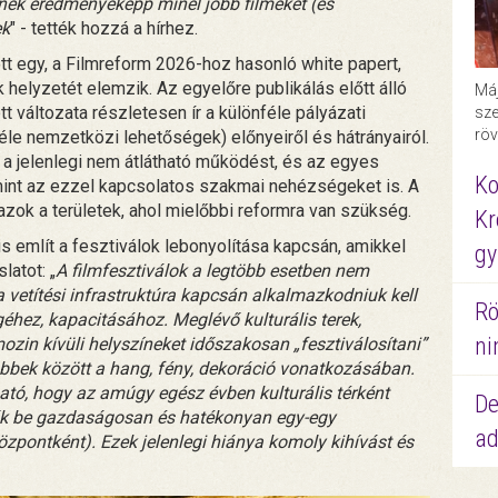
nek eredményeképp minél jobb filmeket (és
ek
" - tették hozzá a hírhez.
t egy, a Filmreform 2026-hoz hasonló white papert,
k helyzetét elemzik. Az egyelőre publikálás előtt álló
Máj
változata részletesen ír a különféle pályázati
sze
röv
e nemzetközi lehetőségek) előnyeiről és hátrányairól.
 a jelenlegi nem átlátható működést, és az egyes
Ko
amint az ezzel kapcsolatos szakmai nehézségeket is. A
zok a területek, ahol mielőbbi reformra van szükség.
Kr
s említ a fesztiválok lebonyolítása kapcsán, amikkel
gy
latot: „
A filmfesztiválok a legtöbb esetben nem
 a vetítési infrastruktúra kapcsán alkalmazkodniuk kell
Rö
géhez, kapacitásához. Meglévő kulturális terek,
ni
zin kívüli helyszíneket időszakosan „fesztiválosítani”
többek között a hang, fény, dekoráció vonatkozásában.
ható, hogy az amúgy egész évben kulturális térként
De
ők be gazdaságosan és hatékonyan egy-egy
ad
központként). Ezek jelenlegi hiánya komoly kihívást és