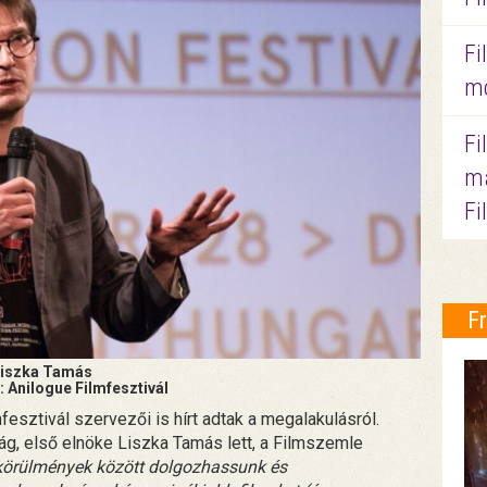
Fi
mo
Fi
ma
Fi
F
iszka Tamás
: Anilogue Filmfesztivál
sztivál szervezői is hírt adtak a megalakulásról.
ág, első elnöke Liszka Tamás lett, a Filmszemle
 körülmények között dolgozhassunk és