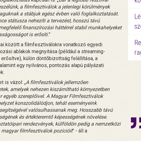
kö
zélünk, a filmfesztiválok a jelenlegi körülmények
guknak a stábjuk egész évben való foglalkoztatását.
Lé
e státusza nehezíti a tervezést, hosszú távú
sz
k megfelelő finanszírozási háttérrel stabil munkahelyeket
ságosságot is erősíti.
"
Re
ai között a filmfesztiválokra vonatkozó egyedi
zírozási ablakok megnyitása (például a streaming-
ra
erősítve), külön döntőbizottság felállítása, a
lamint egy nyilvános, pontozás alapú pályázati
k.
 is vázol: „
A filmfesztiválok jellemzően
ezetek, amelyek nehezen kiszámítható környezetben
r egyéb szereplőivel. A Magyar Filmfesztiválok
helyzet konszolidálódjon, tehát eseményeink
 segítségével valósulhassanak meg. Hosszabb távú
sségének és értékteremtő képességének növelése.
oztatóipari rendezvények, külföldön pedig a nemzetközi
 magyar filmfesztiválok pozícióit
" - áll a