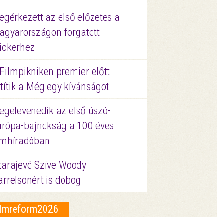
gérkezett az első előzetes a
agyarországon forgatott
ickerhez
Filmpikniken premier előtt
títik a Még egy kívánságot
egelevenedik az első úszó-
urópa-bajnokság a 100 éves
ilmhíradóban
zarajevó Szíve Woody
rrelsonért is dobog
ilmreform2026