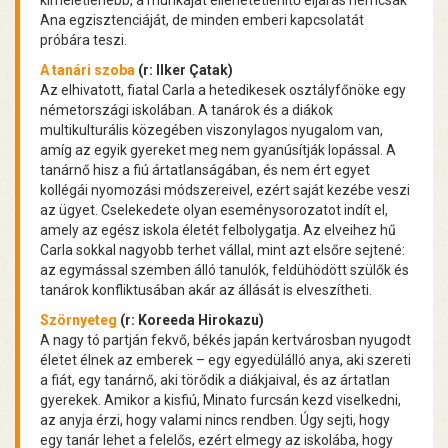
Ana egzisztenciáját, de minden emberi kapcsolatát
próbára teszi.
A tanári szoba
(r: Ilker Çatak)
Az elhivatott, fiatal Carla a hetedikesek osztályfőnöke egy
németországi iskolában. A tanárok és a diákok
multikulturális közegében viszonylagos nyugalom van,
amíg az egyik gyereket meg nem gyanúsítják lopással. A
tanárnő hisz a fiú ártatlanságában, és nem ért egyet
kollégái nyomozási módszereivel, ezért saját kezébe veszi
az ügyet. Cselekedete olyan eseménysorozatot indít el,
amely az egész iskola életét felbolygatja. Az elveihez hű
Carla sokkal nagyobb terhet vállal, mint azt elsőre sejtené:
az egymással szemben álló tanulók, feldühödött szülők és
tanárok konfliktusában akár az állását is elveszítheti.
Szörnyeteg
(r: Koreeda Hirokazu)
A nagy tó partján fekvő, békés japán kertvárosban nyugodt
életet élnek az emberek – egy egyedülálló anya, aki szereti
a fiát, egy tanárnő, aki törődik a diákjaival, és az ártatlan
gyerekek. Amikor a kisfiú, Minato furcsán kezd viselkedni,
az anyja érzi, hogy valami nincs rendben. Úgy sejti, hogy
egy tanár lehet a felelős, ezért elmegy az iskolába, hogy