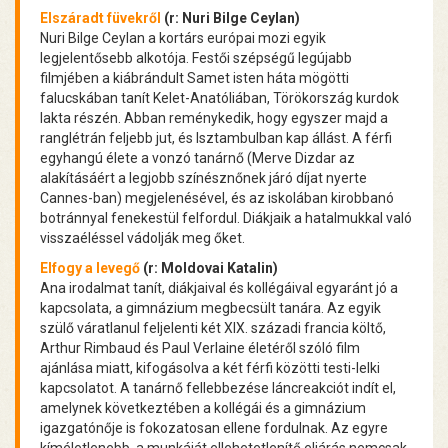
Elszáradt füvekről
(r: Nuri Bilge Ceylan)
Nuri Bilge Ceylan a kortárs európai mozi egyik
legjelentősebb alkotója. Festői szépségű legújabb
filmjében a kiábrándult Samet isten háta mögötti
falucskában tanít Kelet-Anatóliában, Törökország kurdok
lakta részén. Abban reménykedik, hogy egyszer majd a
ranglétrán feljebb jut, és Isztambulban kap állást. A férfi
egyhangú élete a vonzó tanárnő (Merve Dizdar az
alakításáért a legjobb színésznőnek járó díjat nyerte
Cannes-ban) megjelenésével, és az iskolában kirobbanó
botránnyal fenekestül felfordul. Diákjaik a hatalmukkal való
visszaéléssel vádolják meg őket.
Elfogy a levegő
(r: Moldovai Katalin)
Ana irodalmat tanít, diákjaival és kollégáival egyaránt jó a
kapcsolata, a gimnázium megbecsült tanára. Az egyik
szülő váratlanul feljelenti két XIX. századi francia költő,
Arthur Rimbaud és Paul Verlaine életéről szóló film
ajánlása miatt, kifogásolva a két férfi közötti testi-lelki
kapcsolatot. A tanárnő fellebbezése láncreakciót indít el,
amelynek következtében a kollégái és a gimnázium
igazgatónője is fokozatosan ellene fordulnak. Az egyre
kíméletlenebb, a munkáját ellehetetlenítő eljárás nemcsak