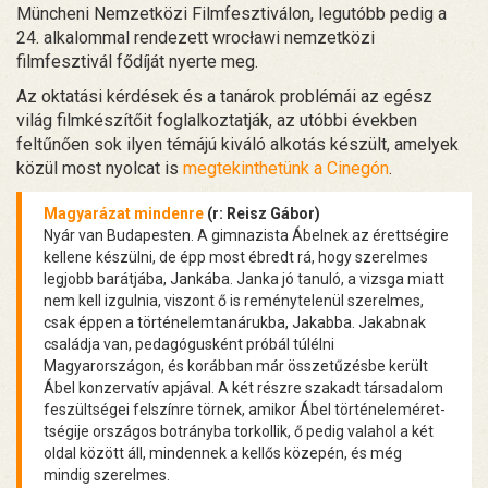
Müncheni Nemzetközi Filmfesztiválon, legutóbb pedig a
24. alkalommal rendezett wrocławi nemzetközi
filmfesztivál fődíját nyerte meg.
Az oktatási kérdések és a tanárok problémái az egész
világ filmkészítőit foglalkoztatják, az utóbbi években
feltűnően sok ilyen témájú kiváló alkotás készült, amelyek
közül most nyolcat is
megtekinthetünk a Cinegón
.
Magyarázat mindenre
(r: Reisz Gábor)
Nyár van Budapesten. A gimnazista Ábelnek az érettségire
kellene készülni, de épp most ébredt rá, hogy szerelmes
legjobb barátjába, Jankába. Janka jó tanuló, a vizsga miatt
nem kell izgulnia, viszont ő is reménytelenül szerelmes,
csak éppen a történelemtaná­rukba, Jakabba. Jakabnak
családja van, pedagógusként próbál túlélni
Magyarországon, és korábban már összetűzésbe került
Ábel konzervatív apjával. A két részre szakadt társadalom
feszültségei felszínre törnek, amikor Ábel történeleméret­
tségije országos botrányba torkollik, ő pedig valahol a két
oldal között áll, mindennek a kellős közepén, és még
mindig szerelmes.