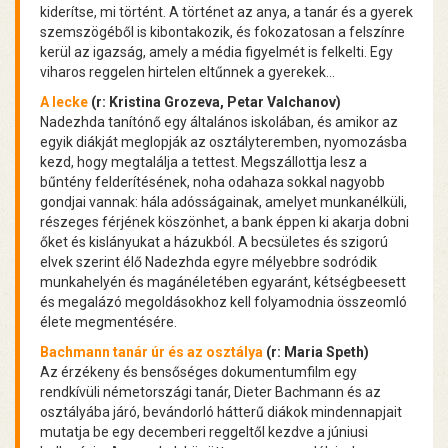
kiderítse, mi történt. A történet az anya, a tanár és a gyerek
szemszögéből is kibontakozik, és fokozatosan a felszínre
kerül az igazság, amely a média figyelmét is felkelti. Egy
viharos reggelen hirtelen eltűnnek a gyerekek…
A lecke
(r: Kristina Grozeva, Petar Valchanov)
Nadezhda tanítónő egy általános iskolában, és amikor az
egyik diákját meglopják az osztályteremben, nyomozásba
kezd, hogy megtalálja a tettest. Megszállottja lesz a
bűntény felderítésének, noha odahaza sokkal nagyobb
gondjai vannak: hála adósságainak, amelyet munkanélküli,
részeges férjének köszönhet, a bank éppen ki akarja dobni
őket és kislányukat a házukból. A becsületes és szigorú
elvek szerint élő Nadezhda egyre mélyebbre sodródik
munkahelyén és magánéletében egyaránt, kétségbeesett
és megalázó megoldásokhoz kell folyamodnia összeomló
élete megmentésére.
Bachmann tanár úr és az osztálya
(r: Maria Speth)
Az érzékeny és bensőséges dokumentumfilm egy
rendkívüli németországi tanár, Dieter Bachmann és az
osztályába járó, bevándorló hátterű diákok mindennapjait
mutatja be egy decemberi reggeltől kezdve a júniusi