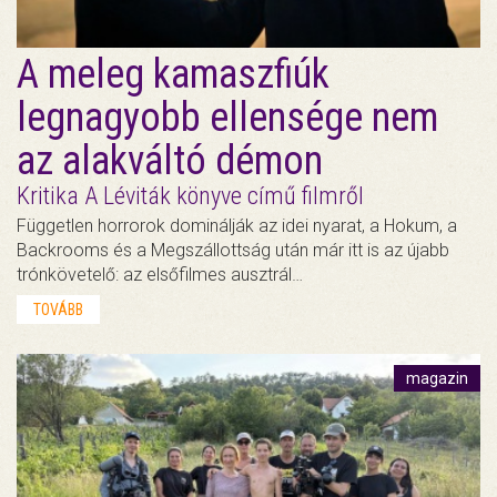
A meleg kamaszfiúk
legnagyobb ellensége nem
az alakváltó démon
Kritika A Léviták könyve című filmről
Független horrorok dominálják az idei nyarat, a Hokum, a
Backrooms és a Megszállottság után már itt is az újabb
trónkövetelő: az elsőfilmes ausztrál…
TOVÁBB
magazin