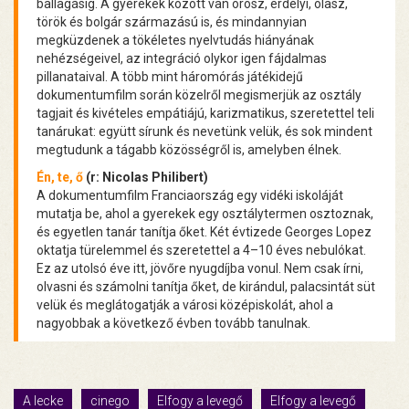
ballagásig. A gyerekek között van orosz, erdélyi, olasz,
török és bolgár származású is, és mindannyian
megküzdenek a tökéletes nyelvtudás hiányának
nehézségeivel, az integráció olykor igen fájdalmas
pillanataival. A több mint háromórás játékidejű
dokumentumfilm során közelről megismerjük az osztály
tagjait és kivételes empátiájú, karizmatikus, szeretettel teli
tanárukat: együtt sírunk és nevetünk velük, és sok mindent
megtudunk a tágabb közösségről is, amelyben élnek.
Én, te, ő
(r: Nicolas Philibert)
A dokumentumfilm Franciaország egy vidéki iskoláját
mutatja be, ahol a gyerekek egy osztálytermen osztoznak,
és egyetlen tanár tanítja őket. Két évtizede Georges Lopez
oktatja türelemmel és szeretettel a 4–10 éves nebulókat.
Ez az utolsó éve itt, jövőre nyugdíjba vonul. Nem csak írni,
olvasni és számolni tanítja őket, de kirándul, palacsintát süt
velük és meglátogatják a városi középiskolát, ahol a
nagyobbak a következő évben tovább tanulnak.
A lecke
cinego
Elfogy a levegő
Elfogy a levegő