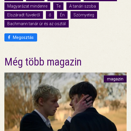
Magyarázat mindenre
Te
A tanári szoba
Elszáradt füvekről
ő
Én
Szörnyeteg
Bachmann tanár úr és az osztál
Megosztás
Még több magazin
magazin