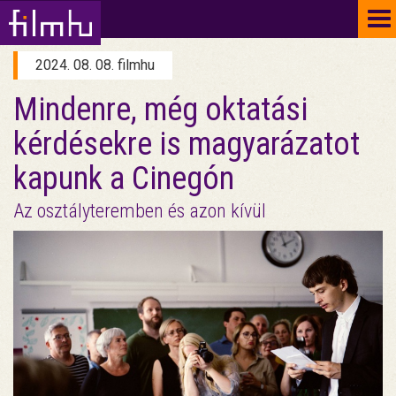
To
na
2024. 08. 08. filmhu
Mindenre, még oktatási
kérdésekre is magyarázatot
kapunk a Cinegón
Az osztályteremben és azon kívül