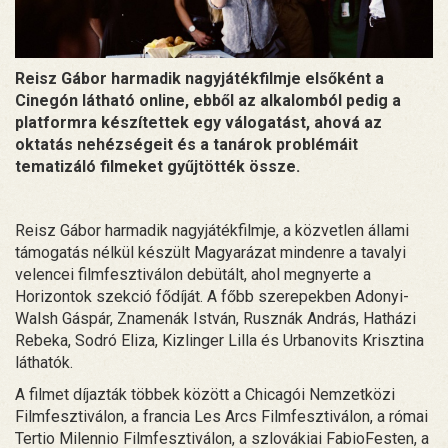
Reisz Gábor harmadik nagyjátékfilmje elsőként a
Cinegón látható online, ebből az alkalomból pedig a
platformra készítettek egy válogatást, ahová az
oktatás nehézségeit és a tanárok problémáit
tematizáló filmeket gyűjtötték össze.
Reisz Gábor harmadik nagyjátékfilmje, a közvetlen állami
támogatás nélkül készült Magyarázat mindenre a tavalyi
velencei filmfesztiválon debütált, ahol megnyerte a
Horizontok szekció fődíját. A főbb szerepekben Adonyi-
Walsh Gáspár, Znamenák István, Rusznák András, Hatházi
Rebeka, Sodró Eliza, Kizlinger Lilla és Urbanovits Krisztina
láthatók.
A filmet díjazták többek között a Chicagói Nemzetközi
Filmfesztiválon, a francia Les Arcs Filmfesztiválon, a római
Tertio Milennio Filmfesztiválon, a szlovákiai FabioFesten, a