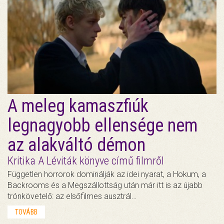
A meleg kamaszfiúk
legnagyobb ellensége nem
az alakváltó démon
Kritika A Léviták könyve című filmről
Független horrorok dominálják az idei nyarat, a Hokum, a
Backrooms és a Megszállottság után már itt is az újabb
trónkövetelő: az elsőfilmes ausztrál…
TOVÁBB