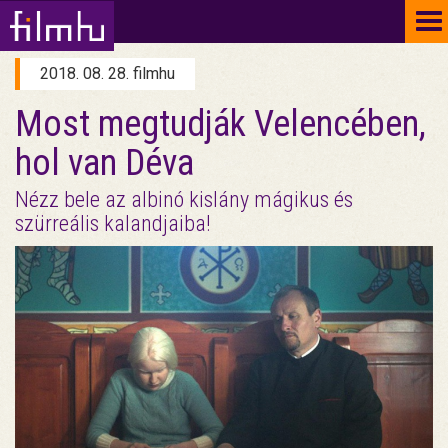
To
na
2018. 08. 28. filmhu
Most megtudják Velencében,
hol van Déva
Nézz bele az albinó kislány mágikus és
szürreális kalandjaiba!