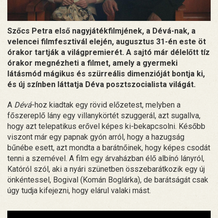
Szőcs Petra első nagyjátékfilmjének, a Dévá-nak, a
velencei filmfesztivál elején, augusztus 31-én este öt
órakor tartják a világpremierét. A sajtó már délelőtt tíz
órakor megnézheti a filmet, amely a gyermeki
látásmód mágikus és szürreális dimenzióját bontja ki,
és új színben láttatja Déva posztszocialista világát.
A
Dévá
-hoz kiadtak egy rövid előzetest, melyben a
főszereplő lány egy villanykörtét szuggerál, azt sugallva,
hogy azt telepatikus erővel képes ki-bekapcsolni. Később
viszont már egy papnak gyón arról, hogy a hazugság
bűnébe esett, azt mondta a barátnőinek, hogy képes csodát
tenni a szemével. A film egy árvaházban élő albínó lányról,
Katóról szól, aki a nyári szünetben összebarátkozik egy új
önkéntessel, Bogival (Komán Boglárka), de barátságát csak
úgy tudja kifejezni, hogy elárul valaki mást.