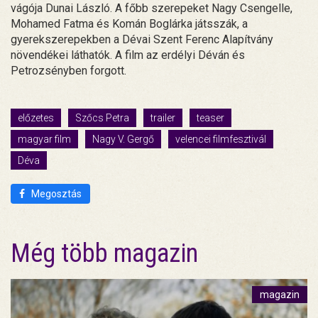
vágója Dunai László. A főbb szerepeket Nagy Csengelle,
Mohamed Fatma és Komán Boglárka játsszák, a
gyerekszerepekben a Dévai Szent Ferenc Alapítvány
növendékei láthatók. A film az erdélyi Déván és
Petrozsényben forgott.
előzetes
Szőcs Petra
trailer
teaser
magyar film
Nagy V. Gergő
velencei filmfesztivál
Déva
Megosztás
Még több magazin
magazin