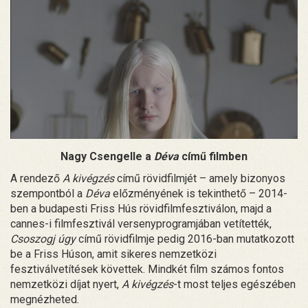
Nagy Csengelle a
Déva
című filmben
A rendező
A kivégzés
című rövidfilmjét – amely bizonyos
szempontból a
Déva
előzményének is tekinthető – 2014-
ben a budapesti Friss Hús rövidfilmfesztiválon, majd a
cannes-i filmfesztivál versenyprogramjában vetítették,
Csoszogj úgy
című rövidfilmje pedig 2016-ban mutatkozott
be a Friss Húson, amit sikeres nemzetközi
fesztiválvetítések követtek. Mindkét film számos fontos
nemzetközi díjat nyert,
A kivégzés
-t most teljes egészében
megnézheted.