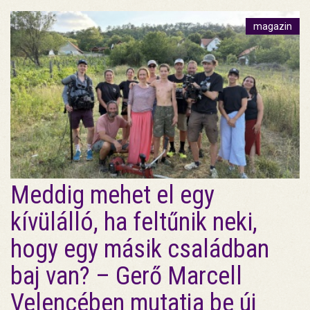
magazin
Meddig mehet el egy
kívülálló, ha feltűnik neki,
hogy egy másik családban
baj van? – Gerő Marcell
Velencében mutatja be új