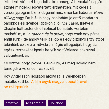
értetlenkedéssel fogadott a közönség. A bemutató napján
szinte mindenki egyetértett: érthetetlen, mit keres a
versenyprogramban a dögunalmas, amerikai háborús
Good
Killing
, vagy Fatih Akin nagy csalódást jelentő, modoros,
barokkos és gyenge lábakon álló
The Cut
-ja, illetve a
Chaplin holttestének elrablását bemutató vértelen
matinéfilm, a
La rancon de la gloire
, hogy csak egy párat
említsünk - de ahogy telik az idő és egy bizonyos távlatból
tekintünk ezekre a művekre, mégis elfogadjuk, hogy az
egész részeként igenis helyük volt Velence sokszínű
válogatásában.
Mi biztos, hogy jövőre is eljövünk, és még sokáig nem
temetjük a velencei fesztivált.
Roy Andersson legújabb alkotása is Velencében
mutatkozott be.
A film egyik magyar operatőrével
beszélgettünk
.
fesztivál
beszámoló
Velence.