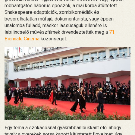
robbantgatós háborús eposzok, a mai korba átültetett
Shakespeare-adaptációk, zombikomédiák és
besorolhatatlan műfajú, dokumentarista, vagy éppen
unalomba fulladó, máskor lassúságuk ellenére is
lebilincselő művészfilmek örvendeztették meg a
71.
Biennale Cinema
közönségét.
Egy téma a szokásosnál gyakrabban bukkant elő: ahogy
tavaly a gyerekek sorsa kapott kitüntetett figyelmet, úgy