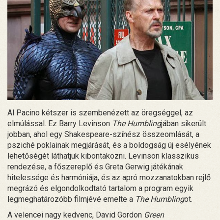
Al Pacino kétszer is szembenézett az öregséggel, az
elmúlással. Ez Barry Levinson
The Humbling
jában sikerült
jobban, ahol egy Shakespeare-színész összeomlását, a
psziché poklainak megjárását, és a boldogság új esélyének
lehetőségét láthatjuk kibontakozni. Levinson klasszikus
rendezése, a főszereplő és Greta Gerwig játékának
hitelessége és harmóniája, és az apró mozzanatokban rejlő
megrázó és elgondolkodtató tartalom a program egyik
legmeghatározóbb filmjévé emelte a
The Humbling
ot.
A velencei nagy kedvenc, David Gordon
Green