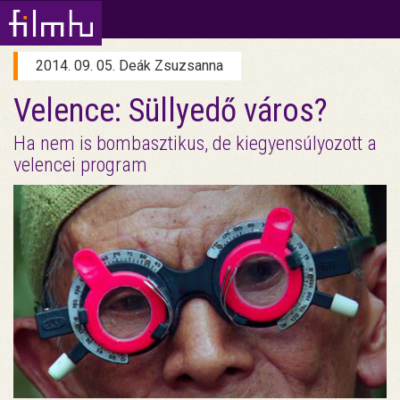
2014. 09. 05. Deák Zsuzsanna
Velence: Süllyedő város?
Ha nem is bombasztikus, de kiegyensúlyozott a
velencei program