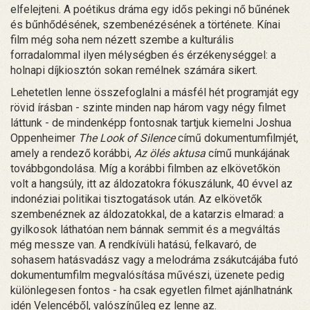
elfelejteni. A poétikus dráma egy idős pekingi nő bűnének
és bűnhődésének, szembenézésének a története. Kínai
film még soha nem nézett szembe a kulturális
forradalommal ilyen mélységben és érzékenységgel: a
holnapi díjkiosztón sokan remélnek számára sikert.
Lehetetlen lenne összefoglalni a másfél hét programját egy
rövid írásban - szinte minden nap három vagy négy filmet
láttunk - de mindenképp fontosnak tartjuk kiemelni Joshua
Oppenheimer
The Look of Silence
című dokumentumfilmjét,
amely a rendező korábbi,
Az ölés aktusa
című munkájának
továbbgondolása. Míg a korábbi filmben az elkövetőkön
volt a hangsúly, itt az áldozatokra fókuszálunk, 40 évvel az
indonéziai politikai tisztogatások után. Az elkövetők
szembenéznek az áldozatokkal, de a katarzis elmarad: a
gyilkosok láthatóan nem bánnak semmit és a megváltás
még messze van. A rendkívüli hatású, felkavaró, de
sohasem hatásvadász vagy a melodráma zsákutcájába futó
dokumentumfilm megvalósítása művészi, üzenete pedig
különlegesen fontos - ha csak egyetlen filmet ajánlhatnánk
idén Velencéből, valószínűleg ez lenne az.