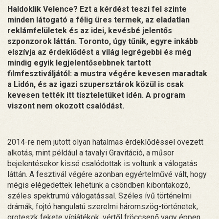
Haldoklik Velence? Ezt a kérdést teszi fel szinte
minden látogató a félig üres termek, az eladatlan
reklámfelületek és az idei, kevésbé jelentős
szponzorok láttán. Toronto, úgy tűnik, egyre inkább
elszívja az érdeklődést a világ legrégebbi és még
mindig egyik legjelentősebbnek tartott
filmfesztiváljától: a mustra végére kevesen maradtak
a Lidón, és az igazi szupersztárok közül is csak
kevesen tették itt tiszteletüket idén. A program
viszont nem okozott csalódást.
2014-re nem jutott olyan hatalmas érdeklődéssel övezett
alkotás, mint például a tavalyi Gravitáció, a műsor
bejelentésekor kissé csalódottak is voltunk a válogatás
láttán. A fesztivál végére azonban egyértelművé vált, hogy
mégis elégedettek lehetünk a csöndben kibontakozó,
széles spektrumú válogatással. Széles ívű történelmi
drámák, fojtó hangulatú szerelmi háromszög-történetek,
groteszk fekete vígjátékok, vértől fröccsenő vagy éppen