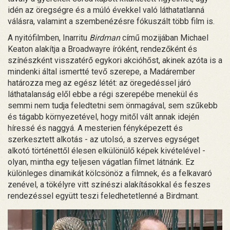
idén az öregségre és a múló évekkel való láthatatlanná
válásra, valamint a szembenézésre fókuszált több film is.
A nyitófilmben, Inarritu
Birdman
című mozijában Michael
Keaton alakítja a Broadwayre íróként, rendezőként és
színészként visszatérő egykori akcióhőst, akinek azóta is a
mindenki által ismertté tevő szerepe, a Madárember
határozza meg az egész létét: az öregedéssel járó
láthatalanság elől ebbe a régi szerepébe menekül és
semmi nem tudja feledtetni sem önmagával, sem szűkebb
és tágabb környezetével, hogy mitől vált annak idején
híressé és naggyá. A mesterien fényképezett és
szerkesztett alkotás - az utolsó, a szerves egységet
alkotó történettől élesen elkülönülő képek kivételével -
olyan, mintha egy teljesen vágatlan filmet látnánk. Ez
különleges dinamikát kölcsönöz a filmnek, és a felkavaró
zenével, a tökélyre vitt színészi alakításokkal és feszes
rendezéssel együtt teszi feledhetetlenné a Birdmant.