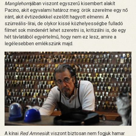
Manglehorn
jában viszont egyszerű kisembert alakít
Pacino, akit egyvalami határoz meg: örök szerelme egy nő
iránt, akit évtizedekkel ezelőtt hagyott elmenni. A
szürreális-lírai, de olykor kissé közhelyességbe fulladó
filmet sok mindenért lehet szeretni is, kritizálni is, de egy
hét távlatából egyértelmű, hogy nem ez lesz, amire a
legélesebben emlékszünk majd.
A kínai
Red Amnesiá
t viszont biztosan nem fogjuk hamar