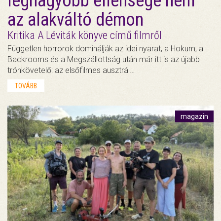
legnagyobb ellensége nem
az alakváltó démon
Kritika A Léviták könyve című filmről
Független horrorok dominálják az idei nyarat, a Hokum, a
Backrooms és a Megszállottság után már itt is az újabb
trónkövetelő: az elsőfilmes ausztrál…
TOVÁBB
magazin