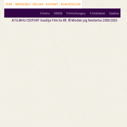
STÁB
PARTNEREK
RÓLUNK
KONTAKT
ADATVÉDELEM
Filmhu
HMDB
FilmInHungary
Filmtörténet
Szakma
A FILMHU-CSOPORT kiadója Film.hu Kft. © Minden jog fenntartva 2000-2026