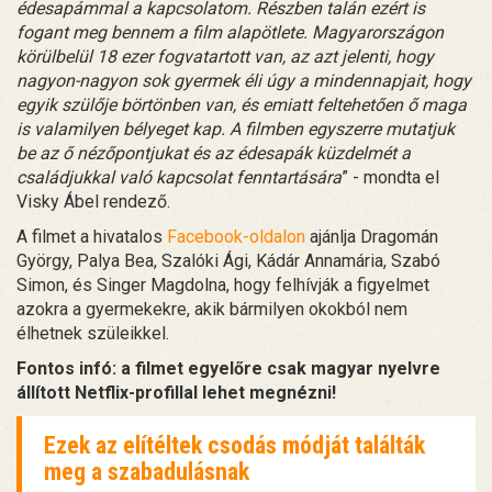
édesapámmal a kapcsolatom. Részben talán ezért is
fogant meg bennem a film alapötlete. Magyarországon
körülbelül 18 ezer fogvatartott van, az azt jelenti, hogy
nagyon-nagyon sok gyermek éli úgy a mindennapjait, hogy
egyik szülője börtönben van, és emiatt feltehetően ő maga
is valamilyen bélyeget kap. A filmben egyszerre mutatjuk
be az ő nézőpontjukat és az édesapák küzdelmét a
családjukkal való kapcsolat fenntartására
” - mondta el
Visky Ábel rendező.
A filmet a hivatalos
Facebook-oldalon
ajánlja Dragomán
György, Palya Bea, Szalóki Ági, Kádár Annamária, Szabó
Simon, és Singer Magdolna, hogy felhívják a figyelmet
azokra a gyermekekre, akik bármilyen okokból nem
élhetnek szüleikkel.
Fontos infó: a filmet egyelőre csak magyar nyelvre
állított Netflix-profillal lehet megnézni!
Ezek az elítéltek csodás módját találták
meg a szabadulásnak