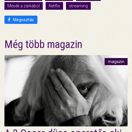
Mesék a zárkából
Netflix
streaming
Megosztás
Még több magazin
magazin