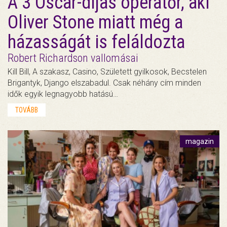
A 3 Oscar-díjas operatőr, aki
Oliver Stone miatt még a
házasságát is feláldozta
Robert Richardson vallomásai
Kill Bill, A szakasz, Casino, Született gyilkosok, Becstelen
Brigantyk, Django elszabadul. Csak néhány cím minden
idők egyik legnagyobb hatású…
TOVÁBB
magazin