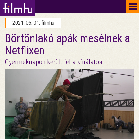
To
na
2021. 06. 01. filmhu
Börtönlakó apák mesélnek a
Netflixen
Gyermeknapon került fel a kínálatba