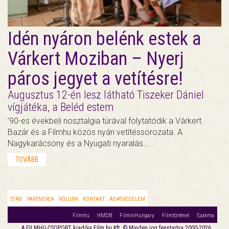
Idén nyáron belénk estek a
Várkert Moziban – Nyerj
páros jegyet a vetítésre!
Augusztus 12-én lesz látható Tiszeker Dániel
vígjátéka, a Beléd estem
’90-es évekbeli nosztalgia túrával folytatódik a Várkert
Bazár és a Filmhu közös nyári vetítéssorozata. A
Nagykarácsony és a Nyugati nyaralás…
TOVÁBB
STÁB
PARTNEREK
RÓLUNK
KONTAKT
ADATVÉDELEM
Filmhu
HMDB
FilmInHungary
Filmtörténet
Szakma
A FILMHU-CSOPORT kiadója Film.hu Kft. © Minden jog fenntartva 2000-2026