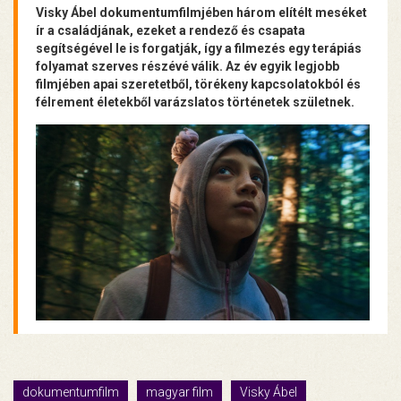
Visky Ábel dokumentumfilmjében három elítélt meséket
ír a családjának, ezeket a rendező és csapata
segítségével le is forgatják, így a filmezés egy terápiás
folyamat szerves részévé válik. Az év egyik legjobb
filmjében apai szeretetből, törékeny kapcsolatokból és
félrement életekből varázslatos történetek születnek.
dokumentumfilm
magyar film
Visky Ábel