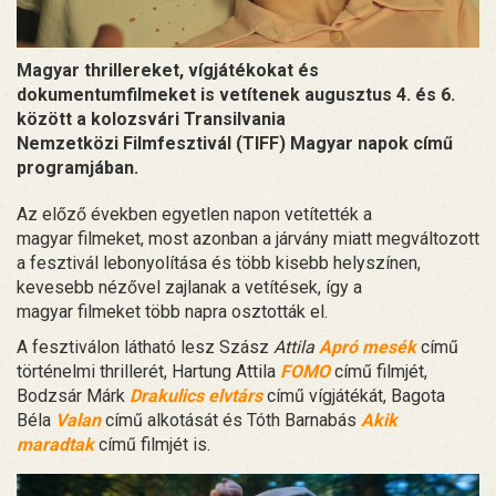
Magyar thrillereket, vígjátékokat és
dokumentumfilmeket is vetítenek augusztus 4. és 6.
között a kolozsvári Transilvania
Nemzetközi Filmfesztivál (TIFF) Magyar napok című
programjában.
Az előző években egyetlen napon vetítették a
magyar filmeket, most azonban a járvány miatt megváltozott
a fesztivál lebonyolítása és több kisebb helyszínen,
kevesebb nézővel zajlanak a vetítések, így a
magyar filmeket több napra osztották el.
A fesztiválon látható lesz Szász
Attila
Apró mesék
című
történelmi thrillerét, Hartung Attila
FOMO
című filmjét,
Bodzsár Márk
Drakulics elvtárs
című vígjátékát, Bagota
Béla
Valan
című alkotását és Tóth Barnabás
Akik
maradtak
című filmjét is.