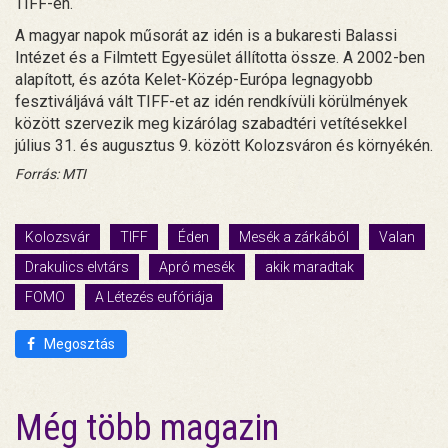
TIFF-en.
A magyar napok műsorát az idén is a bukaresti Balassi
Intézet és a Filmtett Egyesület állította össze. A 2002-ben
alapított, és azóta Kelet-Közép-Európa legnagyobb
fesztiváljává vált TIFF-et az idén rendkívüli körülmények
között szervezik meg kizárólag szabadtéri vetítésekkel
július 31. és augusztus 9. között Kolozsváron és környékén.
Forrás: MTI
Kolozsvár
TIFF
Éden
Mesék a zárkából
Valan
Drakulics elvtárs
Apró mesék
akik maradtak
FOMO
A Létezés eufóriája
Megosztás
Még több magazin