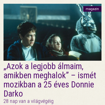
magazin
„Azok a legjobb álmaim,
amikben meghalok” – ismét
mozikban a 25 éves Donnie
Darko
28 nap van a világvégéig