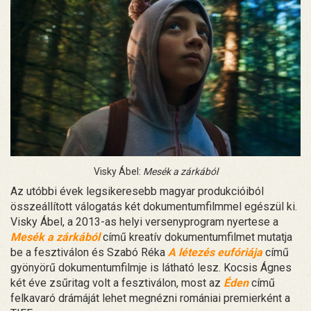
Visky Ábel:
Mesék a zárkából
Az utóbbi évek legsikeresebb magyar produkcióiból
összeállított válogatás két dokumentumfilmmel egészül ki.
Visky Ábel, a 2013-as helyi versenyprogram nyertese a
Mesék a zárkából
című kreatív dokumentumfilmet mutatja
be a fesztiválon és Szabó Réka
A létezés eufóriája
című
gyönyörű dokumentumfilmje is látható lesz. Kocsis Ágnes
két éve zsűritag volt a fesztiválon, most az
Éden
című
felkavaró drámáját lehet megnézni romániai premierként a