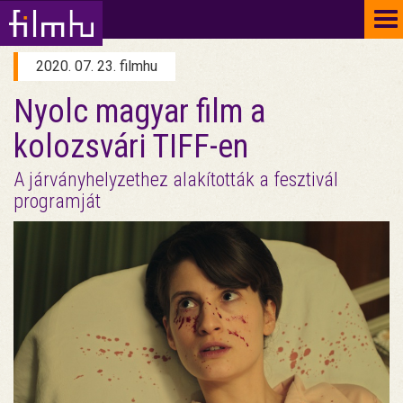
To
na
2020. 07. 23. filmhu
Nyolc magyar film a
kolozsvári TIFF-en
A járványhelyzethez alakították a fesztivál
programját