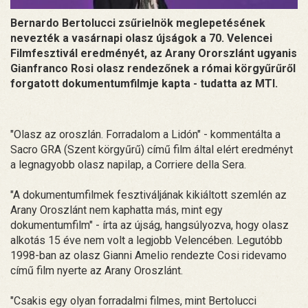
Bernardo Bertolucci zsűrielnök meglepetésének
nevezték a vasárnapi olasz újságok a 70. Velencei
Filmfesztivál eredményét, az Arany Ororszlánt ugyanis
Gianfranco Rosi olasz rendezőnek a római körgyűrűről
forgatott dokumentumfilmje kapta - tudatta az MTI.
"Olasz az oroszlán. Forradalom a Lidón" - kommentálta a
Sacro GRA (Szent körgyűrű) című film által elért eredményt
a legnagyobb olasz napilap, a Corriere della Sera.
"A dokumentumfilmek fesztiváljának kikiáltott szemlén az
Arany Oroszlánt nem kaphatta más, mint egy
dokumentumfilm" - írta az újság, hangsúlyozva, hogy olasz
alkotás 15 éve nem volt a legjobb Velencében. Legutóbb
1998-ban az olasz Gianni Amelio rendezte Cosi ridevamo
című film nyerte az Arany Oroszlánt.
"Csakis egy olyan forradalmi filmes, mint Bertolucci