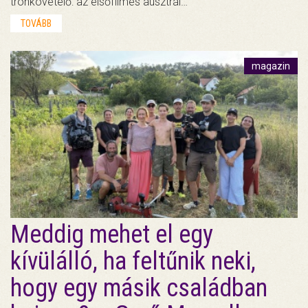
trónkövetelő: az elsőfilmes ausztrál…
TOVÁBB
magazin
Meddig mehet el egy
kívülálló, ha feltűnik neki,
hogy egy másik családban