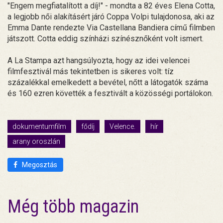
"Engem megfiatalított a díj!" - mondta a 82 éves Elena Cotta,
a legjobb női alakításért járó Coppa Volpi tulajdonosa, aki az
Emma Dante rendezte Via Castellana Bandiera című filmben
játszott. Cotta eddig színházi színésznőként volt ismert.
A La Stampa azt hangsúlyozta, hogy az idei velencei
filmfesztivál más tekintetben is sikeres volt: tíz
százalékkal emelkedett a bevétel, nőtt a látogatók száma
és 160 ezren követték a fesztivált a közösségi portálokon.
dokumentumfilm
fődíj
Velence.
hír
arany oroszlán
Megosztás
Még több magazin