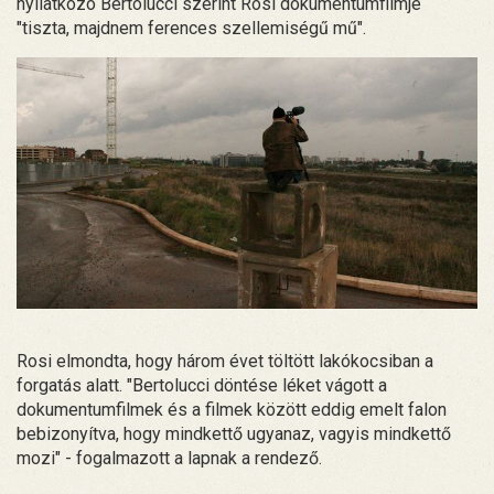
nyilatkozó Bertolucci szerint Rosi dokumentumfilmje
"tiszta, majdnem ferences szellemiségű mű".
Rosi elmondta, hogy három évet töltött lakókocsiban a
forgatás alatt. "Bertolucci döntése léket vágott a
dokumentumfilmek és a filmek között eddig emelt falon
bebizonyítva, hogy mindkettő ugyanaz, vagyis mindkettő
mozi" - fogalmazott a lapnak a rendező.