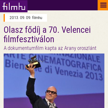
To
na
2013. 09. 09. filmhu
Olasz fődíj a 70. Velencei
filmfesztiválon
A dokumentumfilm kapta az Arany oroszlánt