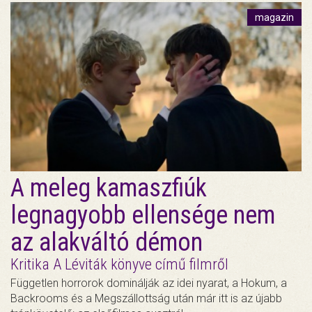
magazin
A meleg kamaszfiúk
legnagyobb ellensége nem
az alakváltó démon
Kritika A Léviták könyve című filmről
Független horrorok dominálják az idei nyarat, a Hokum, a
Backrooms és a Megszállottság után már itt is az újabb