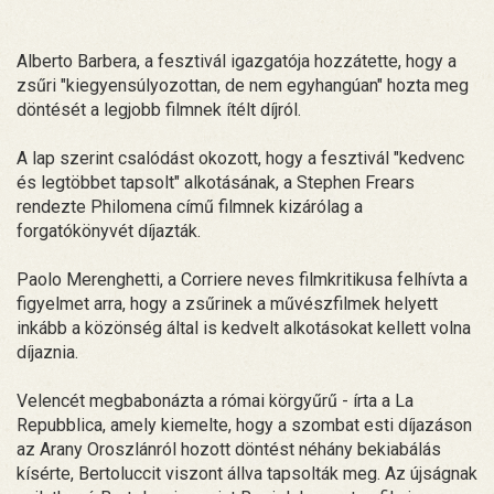
Alberto Barbera, a fesztivál igazgatója hozzátette, hogy a
zsűri "kiegyensúlyozottan, de nem egyhangúan" hozta meg
döntését a legjobb filmnek ítélt díjról.
A lap szerint csalódást okozott, hogy a fesztivál "kedvenc
és legtöbbet tapsolt" alkotásának, a Stephen Frears
rendezte Philomena című filmnek kizárólag a
forgatókönyvét díjazták.
Paolo Merenghetti, a Corriere neves filmkritikusa felhívta a
figyelmet arra, hogy a zsűrinek a művészfilmek helyett
inkább a közönség által is kedvelt alkotásokat kellett volna
díjaznia.
Velencét megbabonázta a római körgyűrű - írta a La
Repubblica, amely kiemelte, hogy a szombat esti díjazáson
az Arany Oroszlánról hozott döntést néhány bekiabálás
kísérte, Bertoluccit viszont állva tapsolták meg. Az újságnak