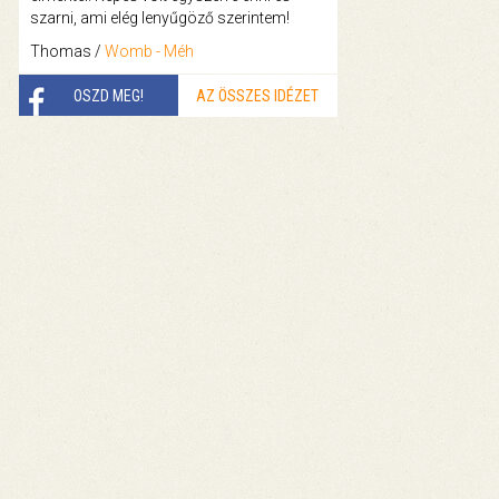
szarni, ami elég lenyűgöző szerintem!
Thomas /
Womb - Méh
OSZD MEG!
AZ ÖSSZES IDÉZET