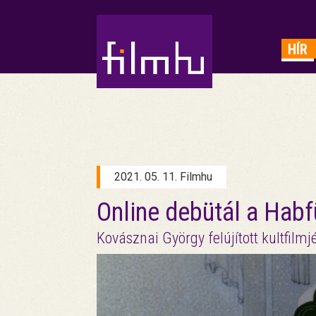
HIRDETÉS
HÍR
2021. 05. 11. Filmhu
Online debütál a Hab
Kovásznai György felújított kultfilmj