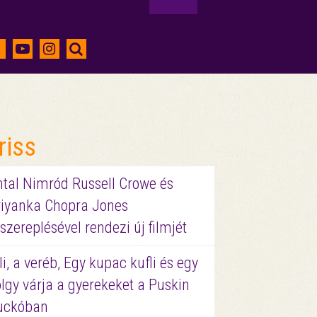
riss
ntal Nimród Russell Crowe és
riyanka Chopra Jones
szereplésével rendezi új filmjét
li, a veréb, Egy kupac kufli és egy
lgy várja a gyerekeket a Puskin
uckóban