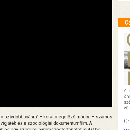
C
A p
önr
szé
vör
film szívdobbanásra” – korát megelőző módon – számos
Cr
 vígjáték és a szociológiai dokumentumfilm. A
k és egy szerelmi háromszögtörténetet mutat be: