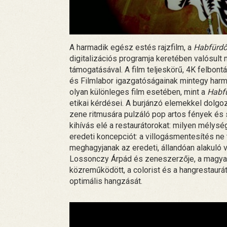
A harmadik egész estés rajzfilm, a
Habfürd
digitalizációs programja keretében valósult
támogatásával. A film teljeskörű, 4K felbont
és Filmlabor igazgatóságainak mintegy harmi
olyan különleges film esetében, mint a
Habf
etikai kérdései. A burjánzó elemekkel dolgozó
zene ritmusára pulzáló pop artos fények és 
kihívás elé a restaurátorokat: milyen mélys
eredeti koncepciót: a villogásmentesítés ne 
meghagyjanak az eredeti, állandóan alakuló 
Lossonczy Árpád és zeneszerzője, a magyar 
közreműködött, a colorist és a hangrestauráto
optimális hangzását.