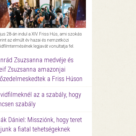
us 28-án indul a XIV. Friss Hús, ami szokás
rint az elmúlt év hazai és nemzetközi
idfilmtermésének legjavát vonultatja fel.
nrád Zsuzsanna medvéje és
eif Zsuzsanna amazonjai
őzedelmeskedtek a Friss Húson
vidfilmeknél az a szabály, hogy
ncsen szabály
ák Dániel: Missziónk, hogy teret
junk a fiatal tehetségeknek