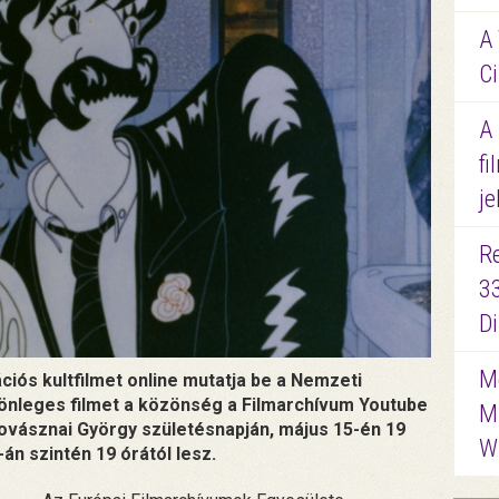
A 
Ci
A
fi
je
R
3
D
Me
ciós kultfilmet online mutatja be a Nemzeti
ülönleges filmet a közönség a Filmarchívum Youtube
M
Kovásznai György születésnapján, május 15-én 19
W
án szintén 19 órától lesz.