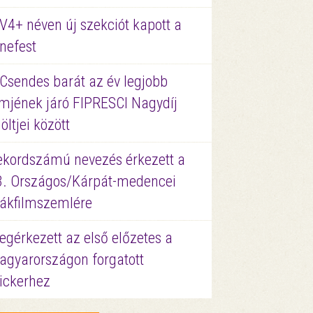
V4+ néven új szekciót kapott a
nefest
 Csendes barát az év legjobb
lmjének járó FIPRESCI Nagydíj
löltjei között
ekordszámú nevezés érkezett a
3. Országos/Kárpát-medencei
iákfilmszemlére
gérkezett az első előzetes a
agyarországon forgatott
ickerhez