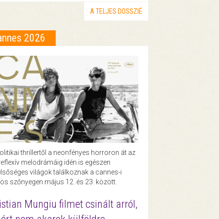
A TELJES DOSSZIÉ
annes 2026
olitikai thrillertől a neonfényes horroron át az
eflexív melodrámáig idén is egészen
lsőséges világok találkoznak a cannes-i
ös szőnyegen május 12. és 23. között.
istian Mungiu filmet csinált arról,