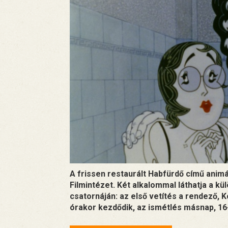
A frissen restaurált Habfürdő című animá
Filmintézet. Két alkalommal láthatja a k
csatornáján: az első vetítés a rendező, 
órakor kezdődik, az ismétlés másnap, 16-