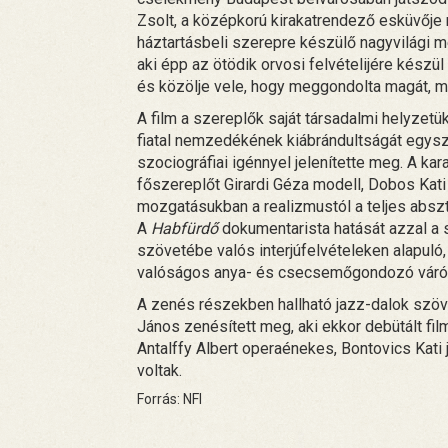
Zsolt, a középkorú kirakatrendező esküvője
háztartásbeli szerepre készülő nagyvilági 
aki épp az ötödik orvosi felvételijére készül a
és közölje vele, hogy meggondolta magát, 
A film a szereplők saját társadalmi helyzet
fiatal nemzedékének kiábrándultságát egysz
szociográfiai igénnyel jelenítette meg. A ka
főszereplőt Girardi Géza modell, Dobos Kati 
mozgatásukban a realizmustól a teljes abszt
A
Habfürdő
dokumentarista hatását azzal a s
szövetébe valós interjúfelvételeken alapuló,
valóságos anya- és csecsemőgondozó váró
A zenés részekben hallható jazz-dalok szöve
János zenésített meg, aki ekkor debütált f
Antalffy Albert operaénekes, Bontovics Kat
voltak.
Forrás: NFI