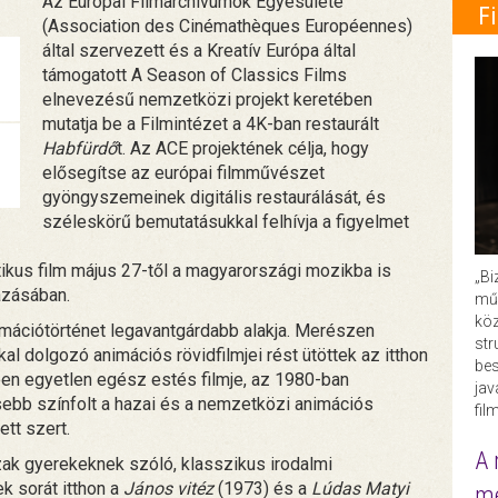
Az Európai Filmarchívumok Egyesülete
F
(Association des Cinémathèques Européennes)
által szervezett és a Kreatív Európa által
támogatott A Season of Classics Films
elnevezésű nemzetközi projekt keretében
mutatja be a Filmintézet a 4K-ban restaurált
Habfürdő
t. Az ACE projektének célja, hogy
elősegítse az európai filmművészet
gyöngyszemeinek digitális restaurálását, és
széleskörű bemutatásukkal felhívja a figyelmet
tikus film május 27-től a magyarországi mozikba is
„Bi
azásában.
műk
köz
mációtörténet legavantgárdabb alakja. Merészen
str
kal dolgozó animációs rövidfilmjei rést ütöttek az itthon
bes
ben egyetlen egész estés filmje, az 1980-ban
ja
ebb színfolt a hazai és a nemzetközi animációs
fil
ett szert.
A 
ak gyerekeknek szóló, klasszikus irodalmi
ek sorát itthon a
János vitéz
(1973) és a
Lúdas Matyi
me