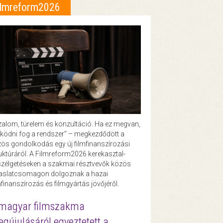
ilmreform2026
zalom, türelem és konzultáció. Ha ez megvan,
ödni fog a rendszer” – megkezdődött a
ös gondolkodás egy új filmfinanszírozási
uktúráról. A Filmreform2026 kerekasztal-
zélgetéseken a szakmai résztvevők közös
vaslatcsomagon dolgoznak a hazai
mfinanszírozás és filmgyártás jövőjéről.
magyar filmszakma
gújulásáról egyeztetett a