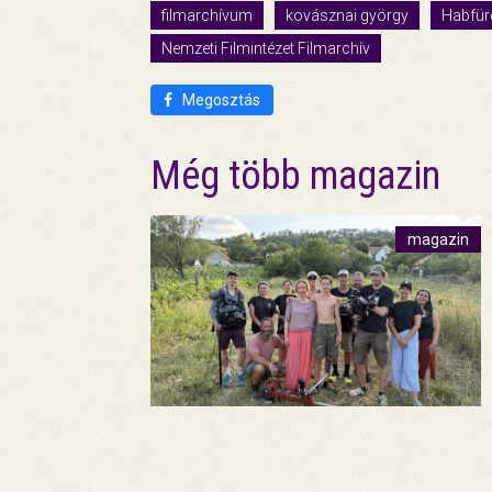
filmarchívum
kovásznai györgy
Habfür
Nemzeti Filmintézet Filmarchív
Megosztás
Még több magazin
magazin