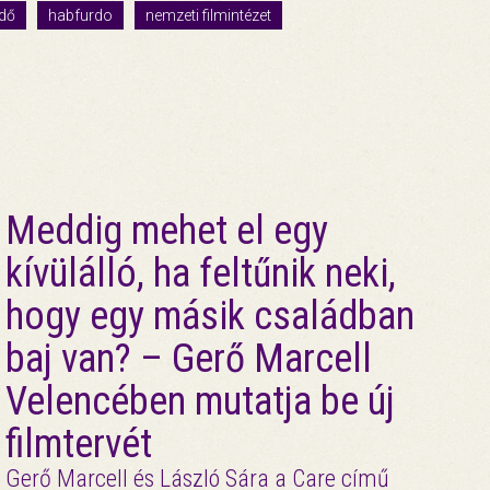
dő
habfurdo
nemzeti filmintézet
Meddig mehet el egy
kívülálló, ha feltűnik neki,
hogy egy másik családban
baj van? – Gerő Marcell
Velencében mutatja be új
filmtervét
Gerő Marcell és László Sára a Care című