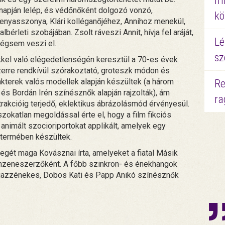
mi
 napján lelép, és védőnőként dolgozó vonzó,
kö
menyasszonya, Klári kolléganőjéhez, Annihoz menekül,
lbérleti szobájában. Zsolt ráveszi Annit, hívja fel aráját,
Lé
mégsem veszi el.
sz
ükkel való elégedetlenségén keresztül a 70-es évek
erre rendkívül szórakoztató, groteszk módon és
rakterek valós modellek alapján készültek (a három
Re
és Bordán Irén színésznők alapján rajzolták), ám
ra
rakcióig terjedő, eklektikus ábrázolásmód érvényesül.
zokatlan megoldással érte el, hogy a film fikciós
 animált szocioriportokat applikált, amelyek egy
termében készültek.
gét maga Kovásznai írta, amelyeket a fiatal Másik
ilmzeneszerzőként. A főbb szinkron- és énekhangok
i jazzénekes, Dobos Kati és Papp Anikó színésznők