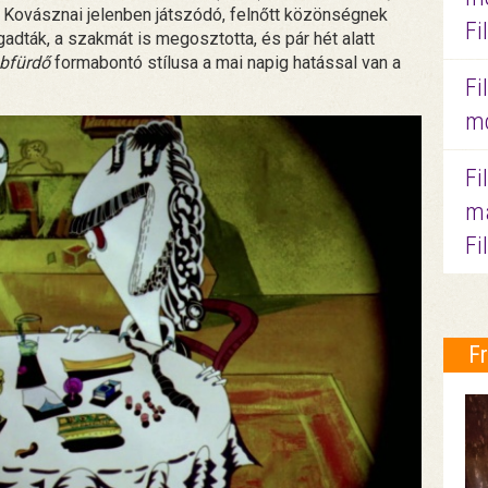
y Kovásznai jelenben játszódó, felnőtt közönségnek
Fi
ogadták, a szakmát is megosztotta, és pár hét alatt
bfürdő
formabontó stílusa a mai napig hatással van a
Fi
mo
Fi
ma
Fi
F