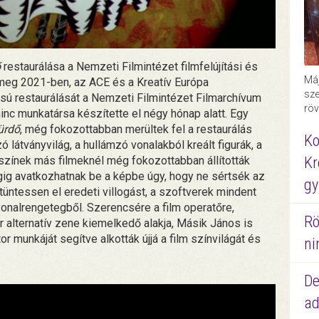
ő
restaurálása a Nemzeti Filmintézet filmfelújítási és
Máj
 meg 2021-ben, az ACE és a Kreatív Európa
sze
ású restaurálását a Nemzeti Filmintézet Filmarchívum
röv
nc munkatársa készítette el négy hónap alatt. Egy
ürdő
, még fokozottabban merültek fel a restaurálás
Ko
 látványvilág, a hullámzó vonalakból kreált figurák, a
színek más filmeknél még fokozottabban állították
Kr
égig avatkozhatnak be a képbe úgy, hogy ne sértsék az
gy
tüntessen el eredeti villogást, a szoftverek mindent
vonalrengetegből. Szerencsére a film operatőre,
Rö
alternatív zene kiemelkedő alakja, Másik János is
r munkáját segítve alkották újjá a film színvilágát és
ni
De
ad