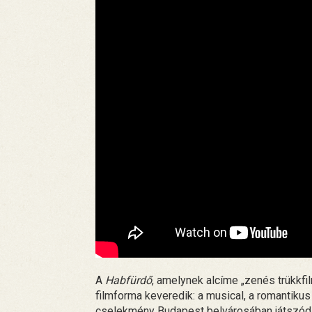
A
Habfürdő
, amelynek alcíme „zenés trükk
filmforma keveredik: a musical, a romantikus
cselekmény Budapest belvárosában játszódi