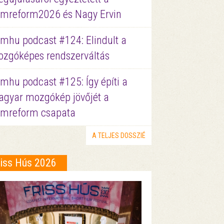
lmreform2026 és Nagy Ervin
lmhu podcast #124: Elindult a
zgóképes rendszerváltás
lmhu podcast #125: Így építi a
gyar mozgókép jövőjét a
lmreform csapata
A TELJES DOSSZIÉ
riss Hús 2026