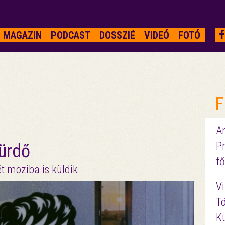
MAGAZIN
PODCAST
DOSSZIÉ
VIDEÓ
FOTÓ
F
A
P
fürdő
fő
ét moziba is küldik
Vi
Tö
K