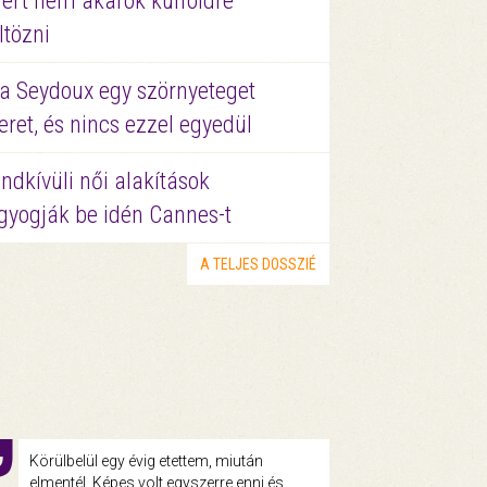
ért nem akarok külföldre
ltözni
a Seydoux egy szörnyeteget
eret, és nincs ezzel egyedül
ndkívüli női alakítások
gyogják be idén Cannes-t
A TELJES DOSSZIÉ
Körülbelül egy évig etettem, miután
elmentél. Képes volt egyszerre enni és