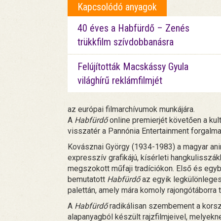
Kapcsolódó anyagok
40 éves a Habfürdő – Zenés
trükkfilm szívdobbanásra
Felújították Macskássy Gyula
világhírű reklámfilmjét
az európai filmarchívumok munkájára.
A
Habfürdő
online premierjét követően a kul
visszatér a Pannónia Entertainment forgalm
Kovásznai György (1934-1983) a magyar ani
expresszív grafikájú, kísérleti hangkulisszák
megszokott műfaji tradíciókon. Első és egy
bemutatott
Habfürdő
az egyik legkülönleges
palettán, amely mára komoly rajongótáborra t
A
Habfürdő
radikálisan szembement a korsz
alapanyagból készült rajzfilmjeivel, melyekn