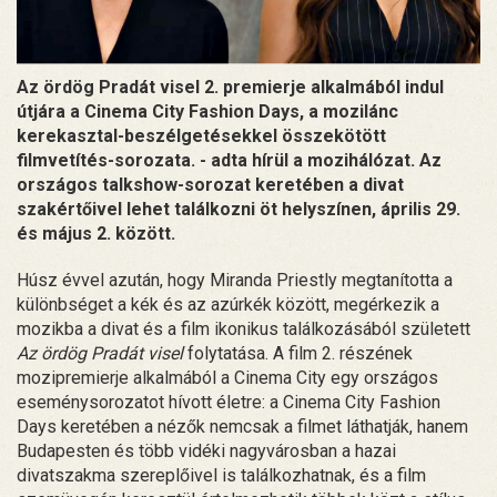
Az ördög Pradát visel 2. premierje alkalmából indul
útjára a Cinema City Fashion Days, a mozilánc
kerekasztal-beszélgetésekkel összekötött
filmvetítés-sorozata. - adta hírül a mozihálózat. Az
országos talkshow-sorozat keretében a divat
szakértőivel lehet találkozni öt helyszínen, április 29.
és május 2. között.
Húsz évvel azután, hogy Miranda Priestly megtanította a
különbséget a kék és az azúrkék között, megérkezik a
mozikba a divat és a film ikonikus találkozásából született
Az ördög Pradát visel
folytatása. A film 2. részének
mozipremierje alkalmából a Cinema City egy országos
eseménysorozatot hívott életre: a Cinema City Fashion
Days keretében a nézők nemcsak a filmet láthatják, hanem
Budapesten és több vidéki nagyvárosban a hazai
divatszakma szereplőivel is találkozhatnak, és a film