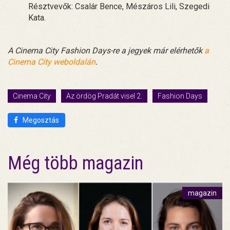
Résztvevők: Csalár Bence, Mészáros Lili, Szegedi
Kata.
A Cinema City Fashion Days-re a jegyek már elérhetők
a
Cinema City weboldalán
.
Cinema City
Az ördög Pradát visel 2.
Fashion Days
Megosztás
Még több magazin
magazin