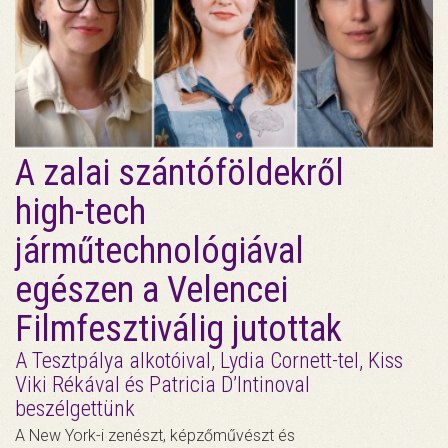
A zalai szántóföldekről
high-tech
járműtechnológiával
egészen a Velencei
Filmfesztiválig jutottak
A Tesztpálya alkotóival, Lydia Cornett-tel, Kiss
Viki Rékával és Patricia D’Intinoval
beszélgettünk
A New York-i zenészt, képzőművészt és