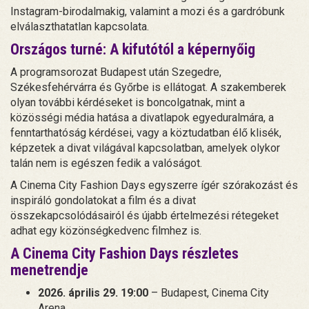
Instagram-birodalmakig, valamint a mozi és a gardróbunk
elválaszthatatlan kapcsolata.
Országos turné: A kifutótól a képernyőig
A programsorozat Budapest után Szegedre,
Székesfehérvárra és Győrbe is ellátogat. A szakemberek
olyan további kérdéseket is boncolgatnak, mint a
közösségi média hatása a divatlapok egyeduralmára, a
fenntarthatóság kérdései, vagy a köztudatban élő klisék,
képzetek a divat világával kapcsolatban, amelyek olykor
talán nem is egészen fedik a valóságot.
A Cinema City Fashion Days egyszerre ígér szórakozást és
inspiráló gondolatokat a film és a divat
összekapcsolódásairól és újabb értelmezési rétegeket
adhat egy közönségkedvenc filmhez is.
A Cinema City Fashion Days részletes
menetrendje
2026. április 29. 19:00
– Budapest, Cinema City
Arena