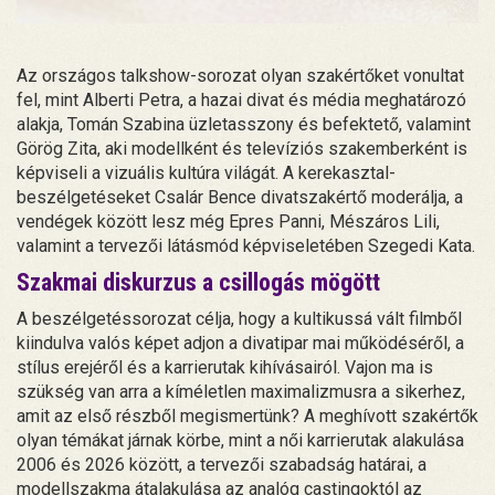
Az országos talkshow-sorozat olyan szakértőket vonultat
fel, mint Alberti Petra, a hazai divat és média meghatározó
alakja, Tomán Szabina üzletasszony és befektető, valamint
Görög Zita, aki modellként és televíziós szakemberként is
képviseli a vizuális kultúra világát. A kerekasztal-
beszélgetéseket Csalár Bence divatszakértő moderálja, a
vendégek között lesz még Epres Panni, Mészáros Lili,
valamint a tervezői látásmód képviseletében Szegedi Kata.
Szakmai diskurzus a csillogás mögött
A beszélgetéssorozat célja, hogy a kultikussá vált filmből
kiindulva valós képet adjon a divatipar mai működéséről, a
stílus erejéről és a karrierutak kihívásairól. Vajon ma is
szükség van arra a kíméletlen maximalizmusra a sikerhez,
amit az első részből megismertünk? A meghívott szakértők
olyan témákat járnak körbe, mint a női karrierutak alakulása
2006 és 2026 között, a tervezői szabadság határai, a
modellszakma átalakulása az analóg castingoktól az