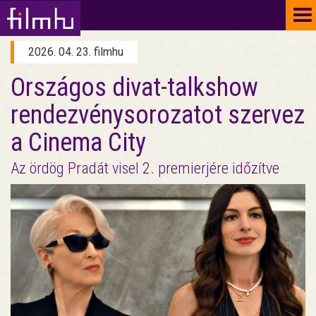
To
na
2026. 04. 23. filmhu
Országos divat-talkshow
rendezvénysorozatot szervez
a Cinema City
Az ördög Pradát visel 2. premierjére időzítve