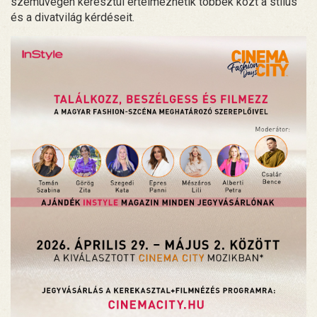
szemüvegén keresztül értelmezhetik többek közt a stílus
és a divatvilág kérdéseit.