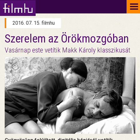
To
na
2016. 07. 15. filmhu
Szerelem az Örökmozgóban
Vasárnap este vetítik Makk Károly klasszikusát