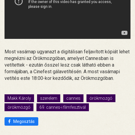
Most vasárnap ugyanazt a digitálisan feljavított kópiát lehet
megnézni az Örökmozgóban, amelyet Cannesban is
vetítettek - ezután ősszel lesz csak látható ebben a
formájában, a Cinefest gálavetítésén. A most vasárnapi
vetítés este 18:00-kor kezdődik, az Örökmozgóban.
Makk Károly
szerelem
cannes
örökmozgó
örökmözgó
69. cannes-i filmfesztivál
Megosztás