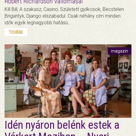
Robert Richardson vallomásai
Kill Bill, A szakasz, Casino, Született gyilkosok, Becstelen
Brigantyk, Django elszabadul. Csak néhány cím minden
idők egyik legnagyobb hatású…
TOVÁBB
magazin
Idén nyáron belénk estek a