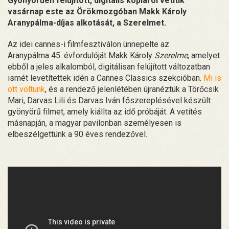
Gyönyörűen felújított, digitális kópiáról vetítik
vasárnap este az Örökmozgóban Makk Károly
Aranypálma-díjas alkotását, a Szerelmet.
Az idei cannes-i filmfesztiválon ünnepelte az
Aranypálma 45. évfordulóját Makk Károly
Szerelme
, amelyet
ebből a jeles alkalomból, digitálisan felújított változatban
ismét levetítettek idén a Cannes Classics szekcióban.
Mi is
ott voltunk
, és a rendező jelenlétében újranéztük a Törőcsik
Mari, Darvas Lili és Darvas Iván főszereplésével készült
gyönyörű filmet, amely kiállta az idő próbáját. A vetítés
másnapján, a magyar pavilonban személyesen is
elbeszélgettünk a 90 éves rendezővel.