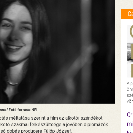
C
A p
önr
szé
vör
na / Fotó forrása: NFI
Cr
tás méltatása szerint a film az alkotói szándékot
mi
 alkotó szakmai felkészültsége a jövőben diplomázók
olsó dobás producere Fülöp József.