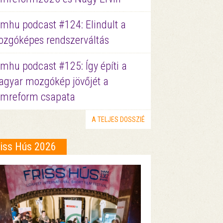
lmhu podcast #124: Elindult a
zgóképes rendszerváltás
lmhu podcast #125: Így építi a
gyar mozgókép jövőjét a
lmreform csapata
A TELJES DOSSZIÉ
riss Hús 2026