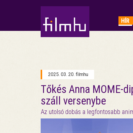
HIRDETÉS
HÍR
2025. 03. 20. filmhu
Tőkés Anna MOME-dip
száll versenybe
Az utolsó dobás a legfontosabb anim