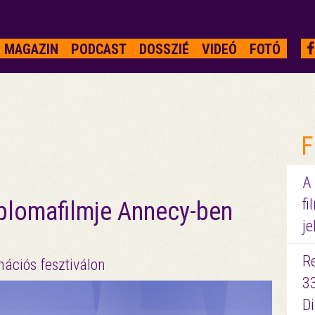
MAGAZIN
PODCAST
DOSSZIÉ
VIDEÓ
FOTÓ
F
A
fi
lomafilmje Annecy-ben
je
R
ációs fesztiválon
3
D