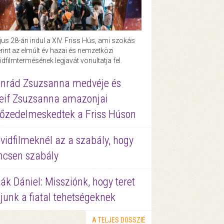
us 28-án indul a XIV. Friss Hús, ami szokás
rint az elmúlt év hazai és nemzetközi
idfilmtermésének legjavát vonultatja fel.
nrád Zsuzsanna medvéje és
eif Zsuzsanna amazonjai
őzedelmeskedtek a Friss Húson
vidfilmeknél az a szabály, hogy
ncsen szabály
ák Dániel: Missziónk, hogy teret
junk a fiatal tehetségeknek
A TELJES DOSSZIÉ