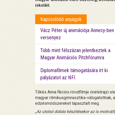
iskoláit.
Kapcsolódó anyagok
Vácz Péter új animációja Annecy-ben
versenyez
Több mint félszázan jelentkeztek a
Magyar Animációs Pitchfórumra
Diplomafilmek támogatására írt ki
pályázatot az NFI
Tőkés Anna fikciós rövidfilmje önéletrajzi el
magyar ritmikusgimnasztika-válogatottnak, 
edzésmódszereket tapasztalt meg.
„
Az utolsó dobás készítésekor az is motivált,