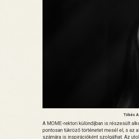
Tőkés An
A MOME-rektori különdíjban is részesült alko
pontosan tükröző történetet mesél el, s az
számára is inspirációként szolgálhat. Az ut