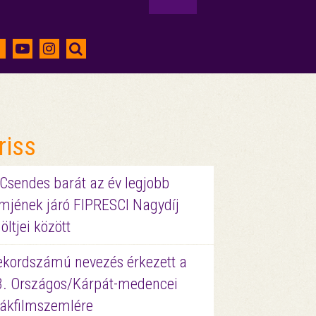
riss
 Csendes barát az év legjobb
lmjének járó FIPRESCI Nagydíj
löltjei között
ekordszámú nevezés érkezett a
3. Országos/Kárpát-medencei
iákfilmszemlére