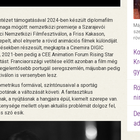
tézet támogatásával 2024-ben készült diplomafilm
Máj
 maga mögött: nemzetközi premierje a Szarajevói
sze
lci Nemzetközi Filmfesztiválon, a Friss Kakason,
röv
lt, ahol elnyerte a rövid animációs filmek különdíját.
résekben részesült, megkapta a Cinemira DIGIC
Ko
t, 2021-ben pedig a CEE Animation Forum Rising Star
Kr
tást. Franciaországi vetítése előtt azonban a film még
legjelentősebb portugál seregszemlén, májusban pedig
gy
iválon is versenyben lesz.
eometrikus formáival, színtónusaival a sportág
Rö
apotának a változását követi. A fantasztikus
ni
k, a nyújtásnak a hangjaira épül, kiemelt szerepe van.
kenysége mellett olyan aktuális problémát dolgoz fel,
De
s szó esik.
ad