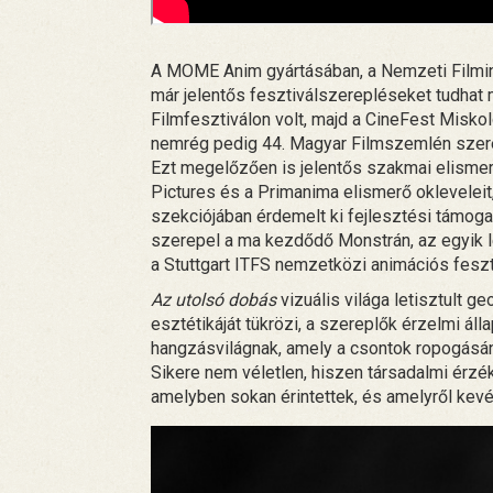
A MOME Anim gyártásában, a Nemzeti Filmin
már jelentős fesztiválszerepléseket tudhat
Filmfesztiválon volt, majd a CineFest Misko
nemrég pedig 44. Magyar Filmszemlén szerepe
Ezt megelőzően is jelentős szakmai elisme
Pictures és a Primanima elismerő oklevelei
szekciójában érdemelt ki fejlesztési támoga
szerepel a ma kezdődő Monstrán, az egyik 
a Stuttgart ITFS nemzetközi animációs feszt
Az utolsó dobás
vizuális világa letisztult g
esztétikáját tükrözi, a szereplők érzelmi áll
hangzásvilágnak, amely a csontok ropogásána
Sikere nem véletlen, hiszen társadalmi érzé
amelyben sokan érintettek, és amelyről kevé