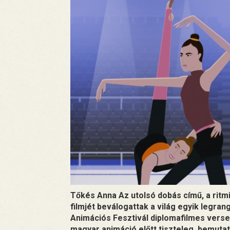
Tőkés Anna Az utolsó dobás című, a ritm
filmjét beválogattak a világ egyik legr
Animációs Fesztivál diplomafilmes verse
magyar animáció előtt tiszteleg, bemutat