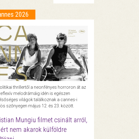
annes 2026
olitikai thrillertől a neonfényes horroron át az
eflexív melodrámáig idén is egészen
lsőséges világok találkoznak a cannes-i
ös szőnyegen május 12. és 23. között.
istian Mungiu filmet csinált arról,
ért nem akarok külföldre