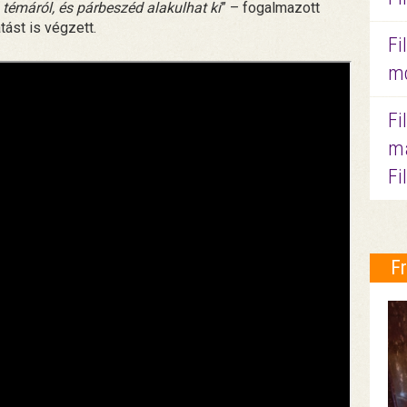
témáról, és párbeszéd alakulhat ki
” – fogalmazott
ást is végzett.
Fi
mo
Fi
ma
Fi
F