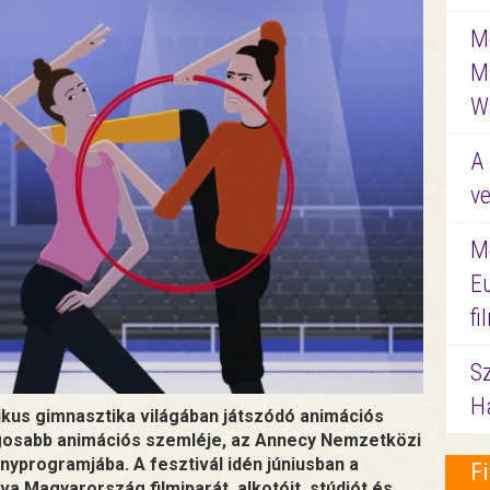
Me
M
W
A 
ve
M
E
f
S
Ha
ikus gimnasztika világában játszódó animációs
angosabb animációs szemléje, az Annecy Nemzetközi
nyprogramjába. A fesztivál idén júniusban a
F
va Magyarország filmiparát, alkotóit, stúdiót és