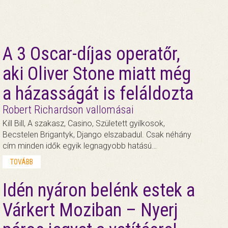
A 3 Oscar-díjas operatőr,
aki Oliver Stone miatt még
a házasságát is feláldozta
Robert Richardson vallomásai
Kill Bill, A szakasz, Casino, Született gyilkosok,
Becstelen Brigantyk, Django elszabadul. Csak néhány
cím minden idők egyik legnagyobb hatású…
TOVÁBB
Idén nyáron belénk estek a
Várkert Moziban – Nyerj