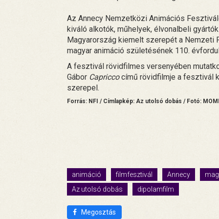
Az Annecy Nemzetközi Animációs Fesztivál
kiváló alkotók, műhelyek, élvonalbeli gyártó
Magyarország kiemelt szerepét a Nemzeti F
magyar animáció születésének 110. évfordul
A fesztivál rövidfilmes versenyében mutatk
Gábor
Capricco
című rövidfilmje a fesztivál
szerepel.
Forrás: NFI / Címlapkép: Az utolsó dobás / Fotó: MO
animáció
filmfesztivál
Annecy
magy
Az utolsó dobás
dipolamfilm
Megosztás