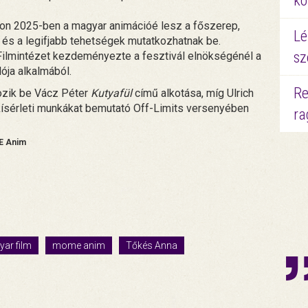
kö
on 2025-ben a magyar animációé lesz a főszerep,
Lé
k és a legifjabb tehetségek mutatkozhatnak be.
sz
ilmintézet kezdeményezte a fesztivál elnökségénél a
ója alkalmából.
Re
ozik be Vácz Péter
Kutyafül
című alkotása, míg Ulrich
 kísérleti munkákat bemutató Off-Limits versenyében
ra
ME Anim
ar film
mome anim
Tőkés Anna