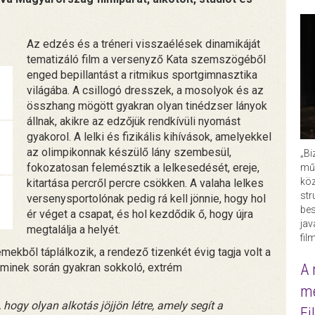
Az edzés és a tréneri visszaélések dinamikáját
tematizáló film a versenyző Kata szemszögéből
enged bepillantást a ritmikus sportgimnasztika
világába. A csillogó dresszek, a mosolyok és az
összhang mögött gyakran olyan tinédzser lányok
állnak, akikre az edzőjük rendkívüli nyomást
gyakorol. A lelki és fizikális kihívások, amelyekkel
az olimpikonnak készülő lány szembesül,
„Bi
fokozatosan felemésztik a lelkesedését, ereje,
műk
köz
kitartása percről percre csökken. A valaha lelkes
str
versenysportolónak pedig rá kell jönnie, hogy hol
bes
ér véget a csapat, és hol kezdődik ő, hogy újra
ja
megtalálja a helyét.
fil
emekből táplálkozik, a rendező tizenkét évig tagja volt a
A 
aminek során gyakran sokkoló, extrém
me
 hogy olyan alkotás jöjjön létre, amely segít a
Fi