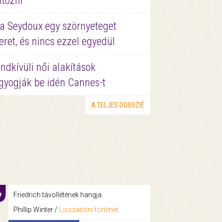
ltözni
a Seydoux egy szörnyeteget
eret, és nincs ezzel egyedül
ndkívüli női alakítások
gyogják be idén Cannes-t
A TELJES DOSSZIÉ
Friedrich távollétének hangja.
Phillip Winter /
Lisszaboni történet