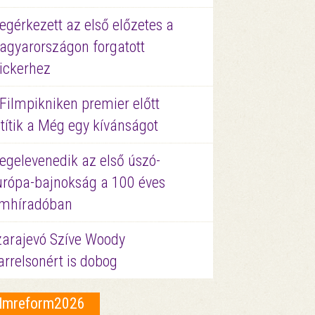
gérkezett az első előzetes a
agyarországon forgatott
ickerhez
Filmpikniken premier előtt
títik a Még egy kívánságot
egelevenedik az első úszó-
urópa-bajnokság a 100 éves
ilmhíradóban
zarajevó Szíve Woody
rrelsonért is dobog
ilmreform2026