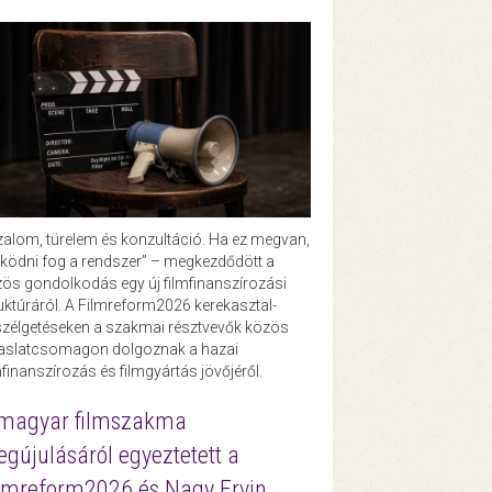
zalom, türelem és konzultáció. Ha ez megvan,
ödni fog a rendszer” – megkezdődött a
ös gondolkodás egy új filmfinanszírozási
uktúráról. A Filmreform2026 kerekasztal-
zélgetéseken a szakmai résztvevők közös
vaslatcsomagon dolgoznak a hazai
mfinanszírozás és filmgyártás jövőjéről.
magyar filmszakma
gújulásáról egyeztetett a
lmreform2026 és Nagy Ervin