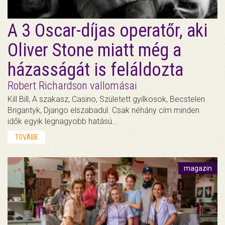
A 3 Oscar-díjas operatőr, aki
Oliver Stone miatt még a
házasságát is feláldozta
Robert Richardson vallomásai
Kill Bill, A szakasz, Casino, Született gyilkosok, Becstelen
Brigantyk, Django elszabadul. Csak néhány cím minden
idők egyik legnagyobb hatású…
TOVÁBB
magazin