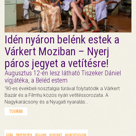
Idén nyáron belénk estek a
Várkert Moziban – Nyerj
páros jegyet a vetítésre!
Augusztus 12-én lesz látható Tiszeker Dániel
vígjátéka, a Beléd estem
’90-es évekbeli nosztalgia túrával folytatódik a Várkert
Bazár és a Filmhu közös nyári vetítéssorozata. A
Nagykarácsony és a Nyugati nyaralás…
TOVÁBB
STÁB
PARTNEREK
RÓLUNK
KONTAKT
ADATVÉDELEM