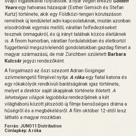
svájci vígjátékával folytatódik: a nyár végén érkező
Golden
Years
egy hatvanas házaspár (Esther Gemsch és Stefan
Kurtz) története, akik egy Földközi-tengeri körutazáson
remélnek új lendületet adni kapcsolatuknak, miután azonban
elsodródnak egymás mellől, váratlan felfedezéseket
tesznek önmagukról, és új irányt találnak közös életüknek
is. A finom humorban, váratlan fordulatokban és életkortól
függetlenül megszívlelendő gondolatokban gazdag filmet a
magyar származású, de már Zürichben született
Barbara
Kulcsár
jegyzi rendezőként.
A forgalmazó az őszi szezont Adrian Goiginger
szívmelengető filmjével nyitja:
A róka
egy fiatal katona és
egy rókakölyök rendkívüli barátságának igaz története,
melyet a direktor saját ükapjának története ihletett.
A
lehetséges világok legjobbika
rendezőjének a két
világháború között játszódó új filmje bensőséges dráma a
hűségről és a megbékélésről. A film október 12-étől lesz
látható a magyar mozikban.
Forrás: JUNO11 Distribution
Címlapkép: A róka