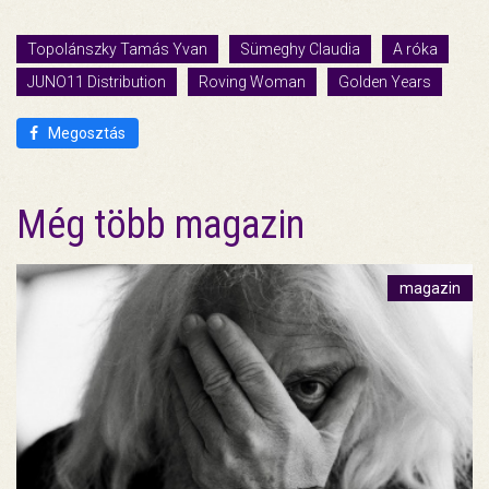
Topolánszky Tamás Yvan
Sümeghy Claudia
A róka
JUNO11 Distribution
Roving Woman
Golden Years
Megosztás
Még több magazin
magazin