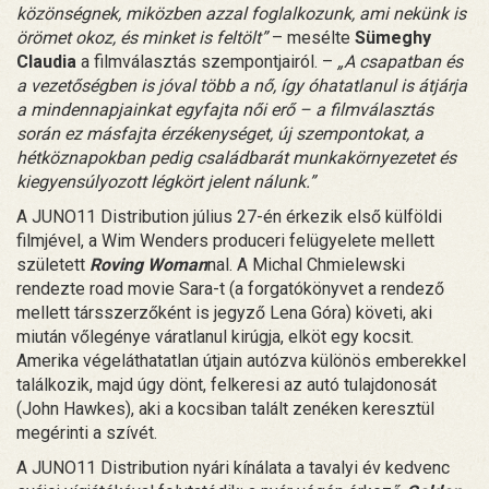
közönségnek, miközben azzal foglalkozunk, ami nekünk is
örömet okoz, és minket is feltölt”
– mesélte
Sümeghy
Claudia
a filmválasztás szempontjairól. –
„A csapatban és
a vezetőségben is jóval több a nő, így óhatatlanul is átjárja
a mindennapjainkat egyfajta női erő – a filmválasztás
során ez másfajta érzékenységet, új szempontokat, a
hétköznapokban pedig családbarát munkakörnyezetet és
kiegyensúlyozott légkört jelent nálunk.”
A JUNO11 Distribution július 27-én érkezik első külföldi
filmjével, a Wim Wenders produceri felügyelete mellett
született
Roving Woman
nal. A Michal Chmielewski
rendezte road movie Sara-t (a forgatókönyvet a rendező
mellett társszerzőként is jegyző Lena Góra) követi, aki
miután vőlegénye váratlanul kirúgja, elköt egy kocsit.
Amerika végeláthatatlan útjain autózva különös emberekkel
találkozik, majd úgy dönt, felkeresi az autó tulajdonosát
(John Hawkes), aki a kocsiban talált zenéken keresztül
megérinti a szívét.
A JUNO11 Distribution nyári kínálata a tavalyi év kedvenc