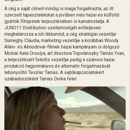
A cég a saját címeit mindig is maga forgalmazta, az itt
szerzett tapasztalatokat a jövőben más hazai és külföldi
gyártók filmjeinek terjesztésében is kamatoztatja. A
JUNO11 Distribution szellemiségét erőteljesen
meghatározza a női látásmód, a cég stratégiai vezetője
Sümeghy Claudia, marketing vezetője a korábban Woody
Allen- és Almodóvar-filmek hazai kampányain is dolgozó
Molnár Kata Orsolya, art directora Topolánszky Tamás Yvan,
a terjesztésért felelős vezetője pedig a számos hazai
produkció hagyományos és alternatív forgalmazását
lebonyolító Teszler Tamás. A sajtókapcsolatokért
szabadúszóként Tamás Dorka felel.