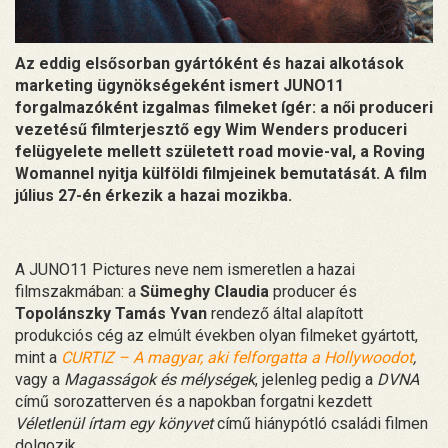
Az eddig elsősorban gyártóként és hazai alkotások
marketing ügynökségeként ismert JUNO11
forgalmazóként izgalmas filmeket ígér: a női produceri
vezetésű filmterjesztő egy Wim Wenders produceri
felügyelete mellett született road movie-val, a Roving
Womannel nyitja külföldi filmjeinek bemutatását. A film
július 27-én érkezik a hazai mozikba.
A JUNO11 Pictures neve nem ismeretlen a hazai
filmszakmában: a
Sümeghy Claudia
producer és
Topolánszky Tamás Yvan
rendező által alapított
produkciós cég az elmúlt években olyan filmeket gyártott,
mint a
CURTIZ – A magyar, aki felforgatta a Hollywoodot
,
vagy a
Magasságok és mélységek
, jelenleg pedig a
DVNA
című sorozatterven és a napokban forgatni kezdett
Véletlenül írtam egy könyvet
című hiánypótló családi filmen
dolgozik.