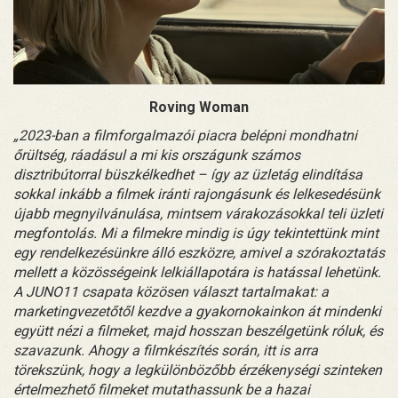
Roving Woman
„2023-ban a filmforgalmazói piacra belépni mondhatni
őrültség, ráadásul a mi kis országunk számos
disztribútorral büszkélkedhet – így az üzletág elindítása
sokkal inkább a filmek iránti rajongásunk és lelkesedésünk
újabb megnyilvánulása, mintsem várakozásokkal teli üzleti
megfontolás. Mi a filmekre mindig is úgy tekintettünk mint
egy rendelkezésünkre álló eszközre, amivel a szórakoztatás
mellett a közösségeink lelkiállapotára is hatással lehetünk.
A JUNO11 csapata közösen választ tartalmakat: a
marketingvezetőtől kezdve a gyakornokainkon át mindenki
együtt nézi a filmeket, majd hosszan beszélgetünk róluk, és
szavazunk. Ahogy a filmkészítés során, itt is arra
törekszünk, hogy a legkülönbözőbb érzékenységi szinteken
értelmezhető filmeket mutathassunk be a hazai