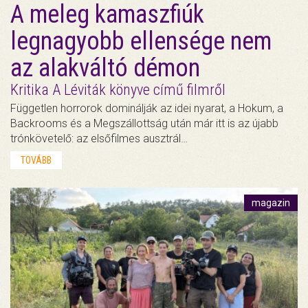
A meleg kamaszfiúk
legnagyobb ellensége nem
az alakváltó démon
Kritika A Léviták könyve című filmről
Független horrorok dominálják az idei nyarat, a Hokum, a
Backrooms és a Megszállottság után már itt is az újabb
trónkövetelő: az elsőfilmes ausztrál…
TOVÁBB
magazin