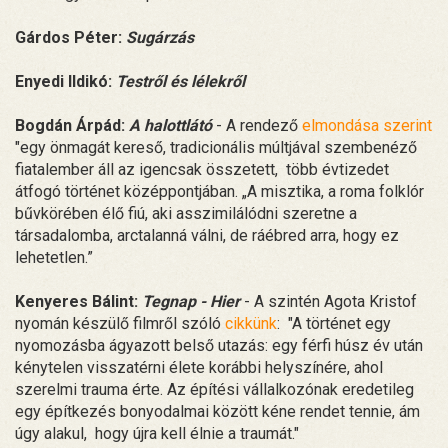
Gárdos Péter:
Sugárzás
Enyedi Ildikó:
Testről és lélekről
Bogdán Árpád:
A halottlátó
- A rendező
elmondása szerint
"egy önmagát kereső, tradicionális múltjával szembenéző
fiatalember áll az igencsak összetett, több évtizedet
átfogó történet középpontjában. „A misztika, a roma folklór
bűvkörében élő fiú, aki asszimilálódni szeretne a
társadalomba, arctalanná válni, de ráébred arra, hogy ez
lehetetlen.”
Kenyeres Bálint:
Tegnap - Hier
- A szintén Agota Kristof
nyomán készülő filmről szóló
cikkünk
: "A történet egy
nyomozásba ágyazott belső utazás: egy férfi húsz év után
kénytelen visszatérni élete korábbi helyszínére, ahol
szerelmi trauma érte. Az építési vállalkozónak eredetileg
egy építkezés bonyodalmai között kéne rendet tennie, ám
úgy alakul, hogy újra kell élnie a traumát."