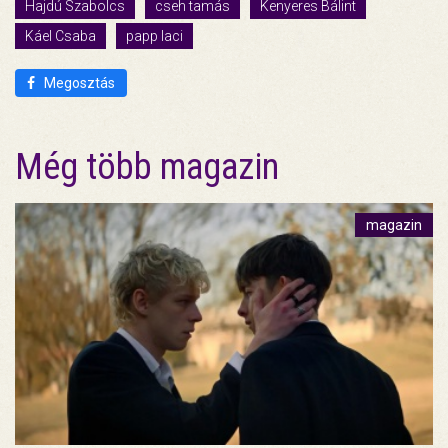
Hajdú Szabolcs
cseh tamás
Kenyeres Bálint
Káel Csaba
papp laci
Megosztás
Még több magazin
magazin