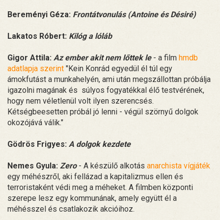
Bereményi Géza:
Frontátvonulás (Antoine és Désiré)
Lakatos Róbert:
Kilóg a lóláb
Gigor Attila:
Az ember akit nem lőttek le
- a film
hmdb
adatlapja szerint
"Kein Konrád egyedül él túl egy
ámokfutást a munkahelyén, ami után megszállottan próbálja
igazolni magának és súlyos fogyatékkal élő testvérének,
hogy nem véletlenül volt ilyen szerencsés.
Kétségbeesetten próbál jó lenni - végül szörnyű dolgok
okozójává válik."
Gödrös Frigyes:
A dolgok kezdete
Nemes Gyula:
Zero
- A készülő alkotás
anarchista vígjáték
egy méhészről, aki fellázad a kapitalizmus ellen és
terroristaként védi meg a méheket. A filmben központi
szerepe lesz egy kommunának, amely együtt él a
méhésszel és csatlakozik akcióihoz.