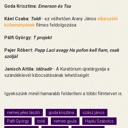
Goda Krisztina:
Emerson és Tsa
Káel Csaba:
Toldi
- ez vélhetően Arany János
elbeszélő
költeményének
filmes feldolgozása
Pálfi György:
T projekt
Pajer Róbert:
Papp Laci avagy Ha pofon kell fiam, csak
szóljál
Janisch Attila:
Időradír
- A Kuratórium újratárgyalja a
szándéklevél kibocsátásának lehetőségét.
Igyekszünk minél hamarabb felderíteni a többi filmtervet is.
nemes jeles lászló
goda krisztina
szász jános
Pálfi György
toldi
nemes gyula
Hajdu Szabolcs