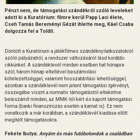
Pénzt nem, de támogatási szándékról szóló leveleket
adott ki a Kuratórium: filmre kerül Papp Laci élete,
Cseh Tamás Bereményi Gézát ihlette meg, Káel Csaba
dolgozza fel a Toldit.
Döntött a Kuratórium a játékfilmes szándéknyilatkozatokról
szóló pályázatról, a rendszer változásáról lásd korábbi
cikkünket. A szándéklevél minden esetben hat hónapra
szól, három hónap elteltével beszámolási
kötelezettséggel, valamint hosszabbítási lehetőséggel,
azonban a szándéklevél nem jelent támogatási ígérvényt,
összegébe visznt a normatív támogatástól eltekintve
beleszámít minden, az MMK-tól kért és kapott támogatási
forma (banki finanszírozás esetén a kamat is). Ez nem
vonatkozik a már korábban, a szándéklevél kiadása előtt
megítélt támogatásokra.
Fekete Ibolya:
Anyám és más futóbolondok a családban