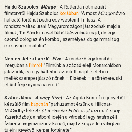
Hajdu Szabolcs:
Mirage
- A Rotterdamot megjárt
filmtervről Hajdu Szabolcs
korábban
: "A most
Mirage
névre
hallgató történet pedig egy westernfilm lesz. A
rendszerváltás utáni Magyarországon játszódnak majd a
filmek, Tar Sándor novellákból készülnek majd, de egy
csomó dolog az én korábbi, személyes dolgaimmal fog
rokonságot mutatni."
Nemes Jeles László:
Else
- A rendező egy korábbi
interjúban a
filmről
: "Filmünk a század eleji Monarchiában
játszódik, és egy háttérbe szorított, saját életében
mellékszerepet játszó nőnek – Elsének – a története, aki
eltűnt férje nyomába ered."
Szász János:
A nagy füzet
- Az Agota Kristof regényéből
készülő film
kapcsán
"párhuzamot érzünk a Hillcoat-
McCarthy-féle
Az út
, a Haneke
Fehér szalag
ja és
A nagy
füzet
között): a háború idején a városból egy határszéli
falura, a nagymamához kerülő, majd a kegyetlen világban
túlélni igyekvő ikerpár története."