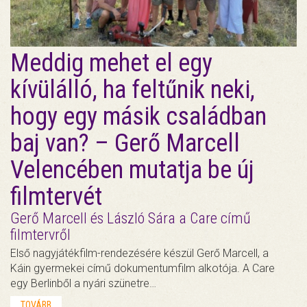
Meddig mehet el egy
kívülálló, ha feltűnik neki,
hogy egy másik családban
baj van? – Gerő Marcell
Velencében mutatja be új
filmtervét
Gerő Marcell és László Sára a Care című
filmtervről
Első nagyjátékfilm-rendezésére készül Gerő Marcell, a
Káin gyermekei című dokumentumfilm alkotója. A Care
egy Berlinből a nyári szünetre…
TOVÁBB