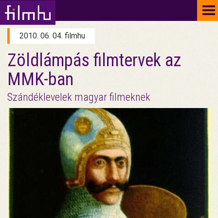
To
na
2010. 06. 04. filmhu
Zöldlámpás filmtervek az
MMK-ban
Szándéklevelek magyar filmeknek