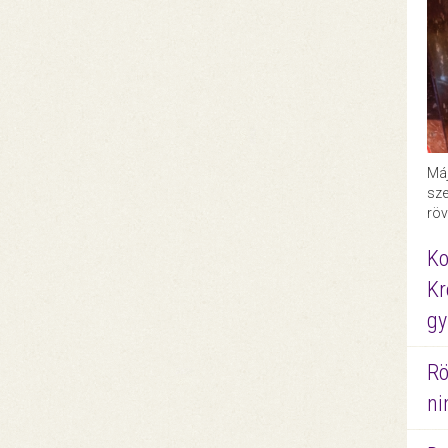
Máj
sze
röv
Ko
Kr
gy
Rö
ni