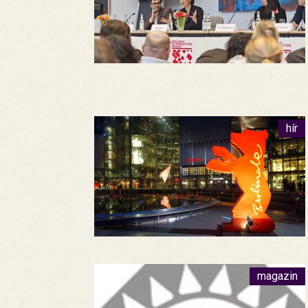
hír
magazin