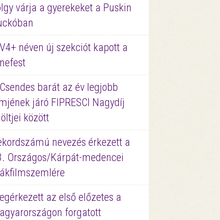
lgy várja a gyerekeket a Puskin
uckóban
V4+ néven új szekciót kapott a
nefest
 Csendes barát az év legjobb
lmjének járó FIPRESCI Nagydíj
löltjei között
ekordszámú nevezés érkezett a
3. Országos/Kárpát-medencei
iákfilmszemlére
gérkezett az első előzetes a
agyarországon forgatott