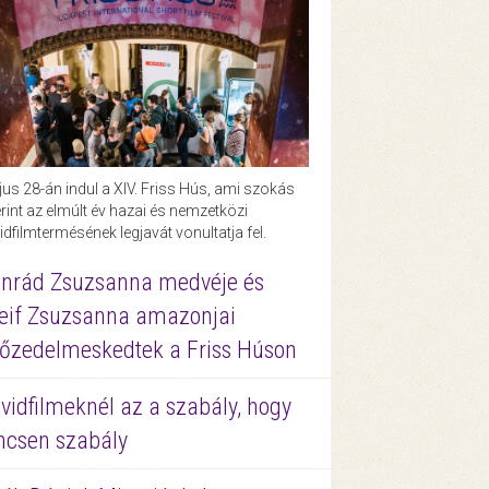
us 28-án indul a XIV. Friss Hús, ami szokás
rint az elmúlt év hazai és nemzetközi
idfilmtermésének legjavát vonultatja fel.
nrád Zsuzsanna medvéje és
eif Zsuzsanna amazonjai
őzedelmeskedtek a Friss Húson
vidfilmeknél az a szabály, hogy
ncsen szabály