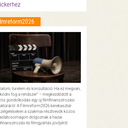
ickerhez
ilmreform2026
zalom, türelem és konzultáció. Ha ez megvan,
ödni fog a rendszer” – megkezdődött a
ös gondolkodás egy új filmfinanszírozási
uktúráról. A Filmreform2026 kerekasztal-
zélgetéseken a szakmai résztvevők közös
vaslatcsomagon dolgoznak a hazai
mfinanszírozás és filmgyártás jövőjéről.