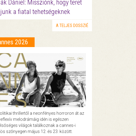
ák Dániel: Missziónk, hogy teret
junk a fiatal tehetségeknek
A TELJES DOSSZIÉ
annes 2026
olitikai thrillertől a neonfényes horroron át az
eflexív melodrámáig idén is egészen
lsőséges világok találkoznak a cannes-i
ös szőnyegen május 12. és 23. között.