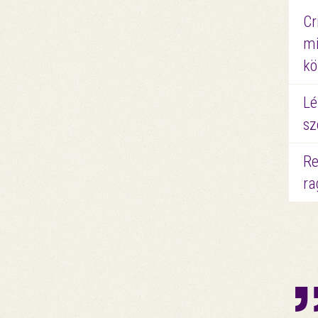
Cr
mi
kö
Lé
sz
Re
ra