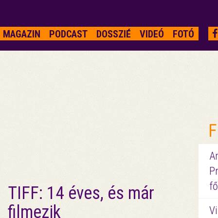
MAGAZIN
PODCAST
DOSSZIÉ
VIDEÓ
FOTÓ
F
A
P
fő
TIFF: 14 éves, és már
filmezik
Vi