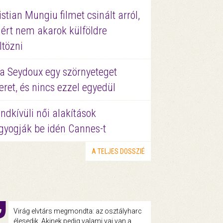
istian Mungiu filmet csinált arról,
ért nem akarok külföldre
ltözni
a Seydoux egy szörnyeteget
eret, és nincs ezzel egyedül
ndkívüli női alakítások
gyogják be idén Cannes-t
A TELJES DOSSZIÉ
Virág elvtárs megmondta: az osztályharc
élesedik. Akinek pedig valami vaj van a