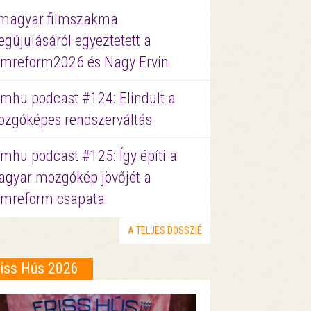
magyar filmszakma
gújulásáról egyeztetett a
lmreform2026 és Nagy Ervin
lmhu podcast #124: Elindult a
zgóképes rendszerváltás
lmhu podcast #125: Így építi a
gyar mozgókép jövőjét a
lmreform csapata
A TELJES DOSSZIÉ
riss Hús 2026