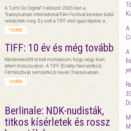
Tö
A “Let’s Go Digital”-t először 2005-ben a
K
Transylvanian International Film Festival keretein belül
rendezték meg. Ez volt a TIFF első igazi lépése a…
A 
TOVÁBB
Ci
TIFF: 10 év és még tovább
A
Mindenekelőtt el kell mondanom, hogy négy évet
fi
éltem Kolozsváron. A TIFF (Erdélyi Nemzetközi
je
Filmfesztivál, nemzetközi nevén Transylvanian…
TOVÁBB
R
3
D
Berlinale: NDK-nudisták,
Me
titkos kísérletek és rossz
M