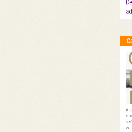
De
ad
C
A p
önr
szé
vör