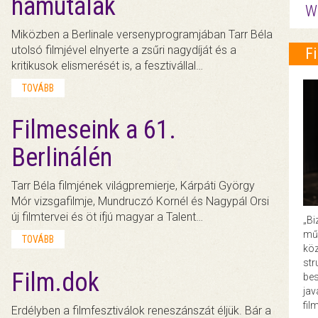
hamutálak
W
Miközben a Berlinale versenyprogramjában Tarr Béla
utolsó filmjével elnyerte a zsűri nagydíját és a
F
kritikusok elismerését is, a fesztivállal…
TOVÁBB
Filmeseink a 61.
Berlinálén
Tarr Béla filmjének világpremierje, Kárpáti György
Mór vizsgafilmje, Mundruczó Kornél és Nagypál Orsi
új filmtervei és öt ifjú magyar a Talent…
„Bi
műk
TOVÁBB
köz
str
Film.dok
bes
ja
fil
Erdélyben a filmfesztiválok reneszánszát éljük. Bár a