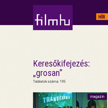
HIRDETÉS
HÍR
Keresőkifejezés:
„grosan”
Találatok száma: 195
magazin