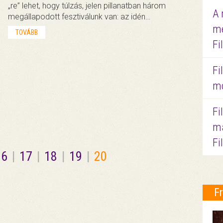
„re” lehet, hogy túlzás, jelen pillanatban három
A 
megállapodott fesztiválunk van: az idén…
me
TOVÁBB
Fi
Fi
mo
Fi
ma
Fi
16
|
17
|
18
|
19
|
20
F