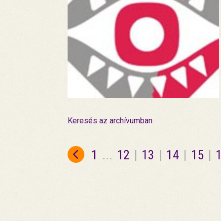
Keresés az archívumban
1
...
12
|
13
|
14
|
15
|