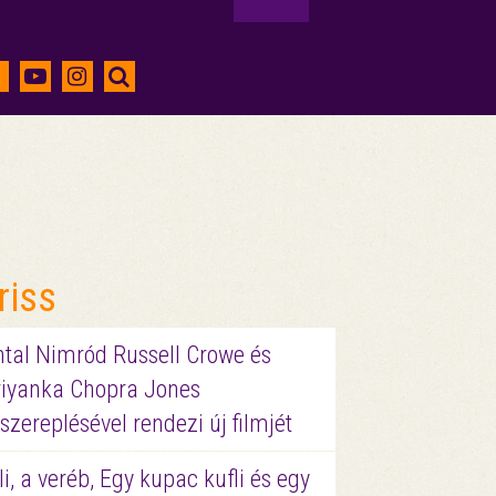
riss
ntal Nimród Russell Crowe és
riyanka Chopra Jones
szereplésével rendezi új filmjét
li, a veréb, Egy kupac kufli és egy