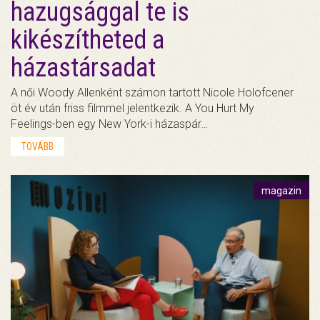
hazugsággal te is
kikészítheted a
házastársadat
A női Woody Allenként számon tartott Nicole Holofcener
öt év után friss filmmel jelentkezik. A You Hurt My
Feelings-ben egy New York-i házaspár…
TOVÁBB
magazin