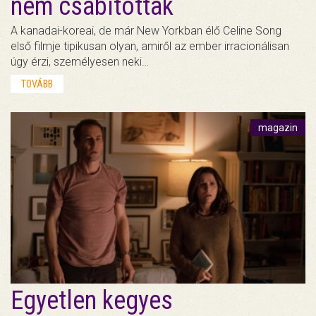
nem csábítottak
A kanadai-koreai, de már New Yorkban élő Celine Song
első filmje tipikusan olyan, amiről az ember irracionálisan
úgy érzi, személyesen neki…
TOVÁBB
magazin
Egyetlen kegyes