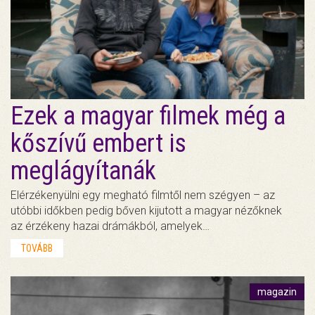
Ezek a magyar filmek még a
kőszívű embert is
meglágyítanák
Elérzékenyülni egy megható filmtől nem szégyen – az
utóbbi időkben pedig bőven kijutott a magyar nézőknek
az érzékeny hazai drámákból, amelyek…
TOVÁBB
magazin