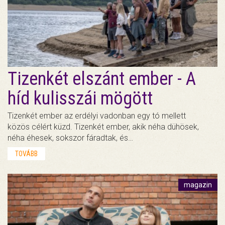
Tizenkét elszánt ember - A
híd kulisszái mögött
Tizenkét ember az erdélyi vadonban egy tó mellett
közös célért küzd. Tizenkét ember, akik néha dühösek,
néha éhesek, sokszor fáradtak, és…
TOVÁBB
magazin