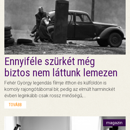
Ennyiféle szürkét még
biztos nem láttunk lemezen
Fehér György legendás filmje itthon és külföldön is
komoly rajongótáborral bír, pedig az elmúlt harminckét
évben leginkább csak rossz minőségű,…
TOVÁBB
magazin