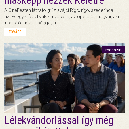
másképp nézzek Keletre
A CineFesten látható grúz-svájci Rigó, rigó, szederinda
az év egyik fesztiválszenzációja, az operatőr magyar, aki
inspiráló tudatossággal, a…
TOVÁBB
magazin
Lélekvándorlással így még