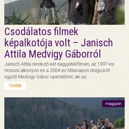
Csodálatos filmek
képalkotója volt – Janisch
Attila Medvigy Gáborról
Janisch Attila rendező két nagyjátékfilmén, az 1997-es
Hosszú alkonyon és a 2004-es Másnapon dolgozott
együtt Medvigy Gábor operatőrrel, aki az…
TOVÁBB
magazin