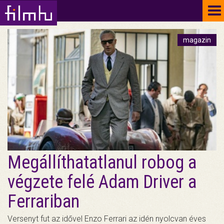
To
na
magazin
Megállíthatatlanul robog a
végzete felé Adam Driver a
Ferrariban
Versenyt fut az idővel Enzo Ferrari az idén nyolcvan éves