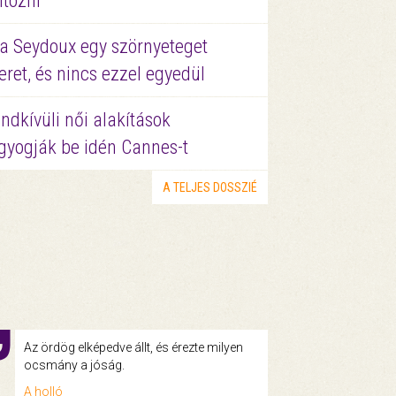
ltözni
a Seydoux egy szörnyeteget
eret, és nincs ezzel egyedül
ndkívüli női alakítások
gyogják be idén Cannes-t
A TELJES DOSSZIÉ
Az ördög elképedve állt, és érezte milyen
ocsmány a jóság.
A holló