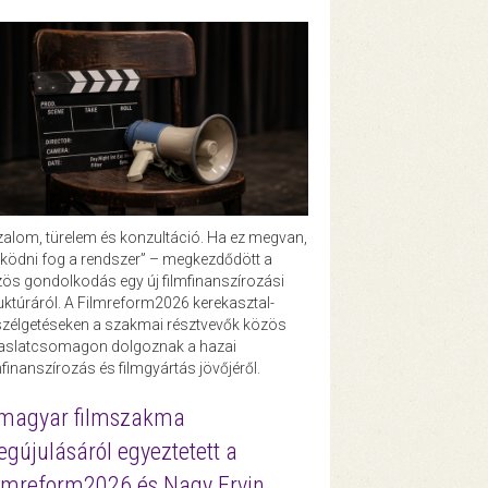
zalom, türelem és konzultáció. Ha ez megvan,
ödni fog a rendszer” – megkezdődött a
ös gondolkodás egy új filmfinanszírozási
uktúráról. A Filmreform2026 kerekasztal-
zélgetéseken a szakmai résztvevők közös
vaslatcsomagon dolgoznak a hazai
mfinanszírozás és filmgyártás jövőjéről.
magyar filmszakma
gújulásáról egyeztetett a
lmreform2026 és Nagy Ervin