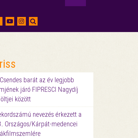
riss
 Csendes barát az év legjobb
lmjének járó FIPRESCI Nagydíj
löltjei között
ekordszámú nevezés érkezett a
3. Országos/Kárpát-medencei
iákfilmszemlére