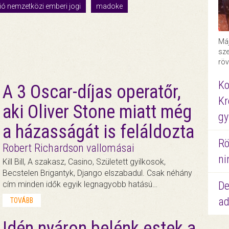
ió nemzetközi emberi jogi
madoke
Máj
sze
röv
Ko
A 3 Oscar-díjas operatőr,
Kr
aki Oliver Stone miatt még
gy
a házasságát is feláldozta
Rö
Robert Richardson vallomásai
ni
Kill Bill, A szakasz, Casino, Született gyilkosok,
Becstelen Brigantyk, Django elszabadul. Csak néhány
cím minden idők egyik legnagyobb hatású…
De
ad
TOVÁBB
Idén nyáron belénk estek a