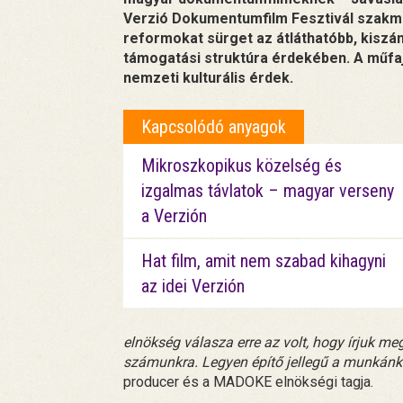
Verzió Dokumentumfilm Fesztivál szakma
reformokat sürget az átláthatóbb, kiszá
támogatási struktúra érdekében. A műfaj
nemzeti kulturális érdek.
Kapcsolódó anyagok
Mikroszkopikus közelség és
izgalmas távlatok – magyar verseny
a Verzión
Hat film, amit nem szabad kihagyni
az idei Verzión
elnökség válasza erre az volt, hogy írjuk meg
számunkra. Legyen építő jellegű a munkánk
producer és a MADOKE elnökségi tagja.