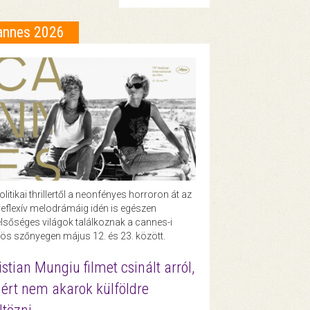
annes 2026
olitikai thrillertől a neonfényes horroron át az
eflexív melodrámáig idén is egészen
lsőséges világok találkoznak a cannes-i
ös szőnyegen május 12. és 23. között.
istian Mungiu filmet csinált arról,
ért nem akarok külföldre