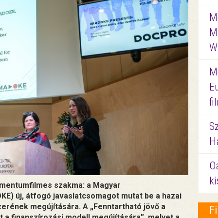
Me
M
W
M
E
f
S
Ha
O
ki
umentumfilmes szakma: a Magyar
) új, átfogó javaslatcsomagot mutat be a hazai
erének megújítására. A „Fenntartható jövő a
F
a finanszírozási modell megújítására”, melyet a