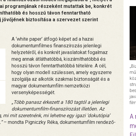
i programjának részeként mutattak be, konkrét
míthatóbb és hosszú távon fenntartható
 jövőjének biztosítása a szervezet szerint
A ‘white paper’ átfogó képet ad a hazai
dokumentumfilmes finanszírozás jelenlegi
helyzetéről, és konkrét javaslatokat fogalmaz
meg annak átláthatóbbá, kiszámíthatóbbá és
hosszú távon fenntarthatóbbá tételére. A cél,
„Bi
hogy olyan modell szülessen, amely egyszerre
műk
köz
szolgálja az alkotók szakmai biztonságát és a
str
magyar dokumentumfilm nemzetközi
bes
versenyképességét.
ja
„Több panasz érkezett a 180 tagtól a jelenlegi
fil
dokumentumfilm-finanszírozást illetően. Az
A 
, mi mit szeretnénk, mi lehetne egy igazi ‘dokutópia’
.”
– mondta Pigniczky Réka, dokumentumfilm rendező-
me
Fi