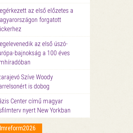
gérkezett az első előzetes a
agyarországon forgatott
ickerhez
egelevenedik az első úszó-
urópa-bajnokság a 100 éves
ilmhíradóban
zarajevó Szíve Woody
rrelsonért is dobog
ázis Center című magyar
sfilmterv nyert New Yorkban
ilmreform2026