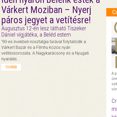
Várkert Moziban – Nyerj
C
páros jegyet a vetítésre!
Augusztus 12-én lesz látható Tiszeker
Dániel vígjátéka, a Beléd estem
’90-es évekbeli nosztalgia túrával folytatódik a
Várkert Bazár és a Filmhu közös nyári
vetítéssorozata. A Nagykarácsony és a Nyugati
nyaralás…
TOVÁBB
A p
önr
szé
vör
Cr
mi