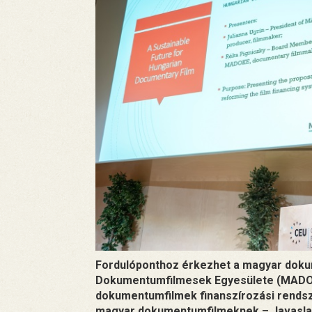
Fordulóponthoz érkezhet a magyar dok
Dokumentumfilmesek Egyesülete (MADOKE
dokumentumfilmek finanszírozási rendsz
magyar dokumentumfilmeknek – Javaslat 