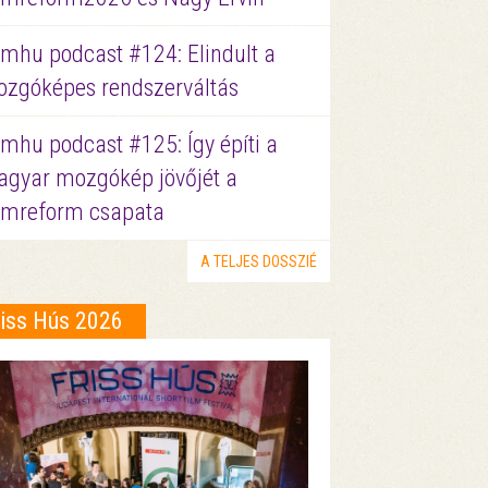
lmhu podcast #124: Elindult a
zgóképes rendszerváltás
lmhu podcast #125: Így építi a
gyar mozgókép jövőjét a
lmreform csapata
A TELJES DOSSZIÉ
riss Hús 2026