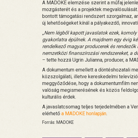
A MADOKE elemzése szerint a műfaj jelenlegi
mozgásterét és a projektek megvalósulását. 
bontott támogatási rendszert szorgalmaz, ame
új lehetőségeket kínál a pályakezdő, innova
„Nem légből kapott javaslatok ezek, komoly 
gyakorlatra épülnek. A majdnem egy évig k
rendelkező magyar producerek és rendezők
nemzetközi finanszírozási rendszereket, a 
– tette hozzá Ugrin Julianna, producer, a M
A dokumentum emellett a döntéshozatali me
közszolgálati, illetve kereskedelmi televízi
meggyőződése, hogy a dokumentumfilm nem 
valóság megismerésének és közös feldolgoz
kulturális érdek.
A javaslatcsomag teljes terjedelmében a Ver
elérhető
a MADOKE honlapján
.
Forrás: MADOKE