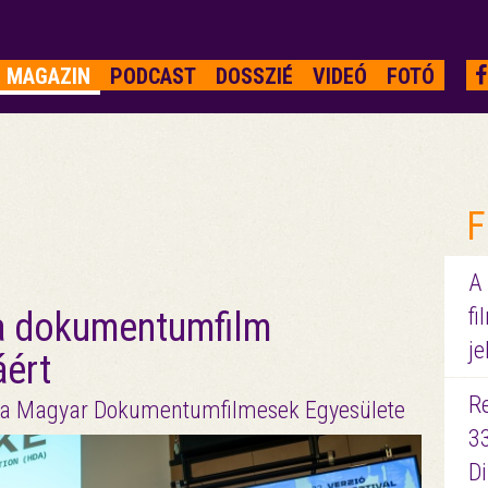
MAGAZIN
PODCAST
DOSSZIÉ
VIDEÓ
FOTÓ
F
A
fi
a dokumentumfilm
je
áért
R
t a Magyar Dokumentumfilmesek Egyesülete
3
D