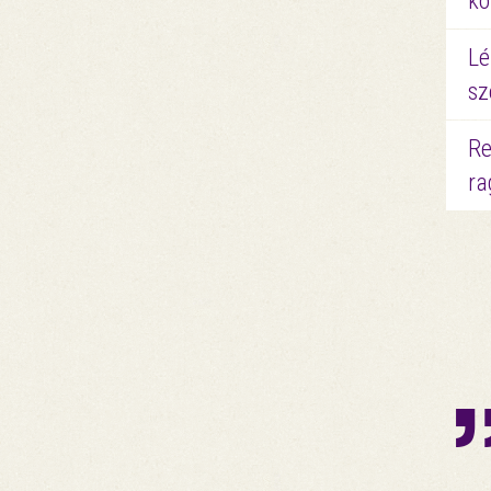
kö
Lé
sz
Re
ra