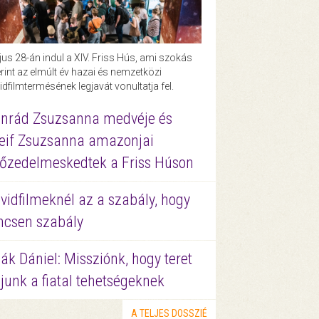
us 28-án indul a XIV. Friss Hús, ami szokás
rint az elmúlt év hazai és nemzetközi
idfilmtermésének legjavát vonultatja fel.
nrád Zsuzsanna medvéje és
eif Zsuzsanna amazonjai
őzedelmeskedtek a Friss Húson
vidfilmeknél az a szabály, hogy
ncsen szabály
ák Dániel: Missziónk, hogy teret
junk a fiatal tehetségeknek
A TELJES DOSSZIÉ