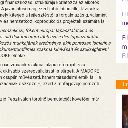
 finanszírozási struktúrája korlátozza az alkotók
A javaslatcsomag ezért több lábon álló, fázisokra
Fi
ly kiterjed a fejlesztéstől a forgalmazásig, valamint
tív és nemzetközi koprodukciós projektek számára is.
mo
nemzetközi, főként európai tapasztalatokra és
észülő dokumentum több évtizedes tapasztalattal
Fi
 közös munkájának eredménye, akik pontosan ismerik a
ma
dokumentumfilmes szakma kihívásait és szükségleteit.”
Fi
ADOKE elnöke.
chanizmusok szakmai alapú reformját és a
ók aktívabb szerepvállalását is sürgeti. A MADOKE
csupán művészeti, hanem társadalmi érték is – a
F
ásának eszköze –, ezért a műfaj jövője nemzeti
zió Fesztiválon történő bemutatóját követően már