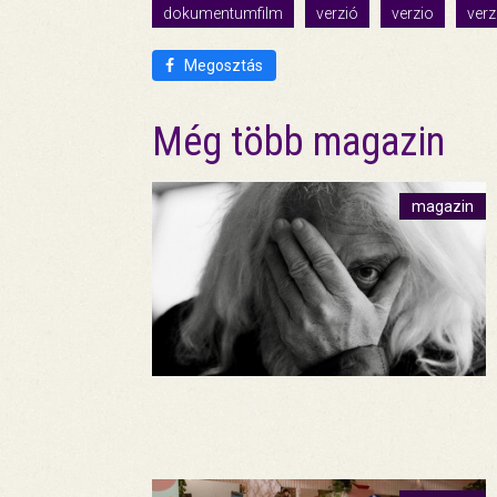
dokumentumfilm
verzió
verzio
verz
Megosztás
Még több magazin
magazin