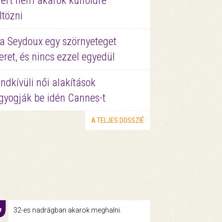
ért nem akarok külföldre
ltözni
a Seydoux egy szörnyeteget
eret, és nincs ezzel egyedül
ndkívüli női alakítások
gyogják be idén Cannes-t
A TELJES DOSSZIÉ
32-es nadrágban akarok meghalni.