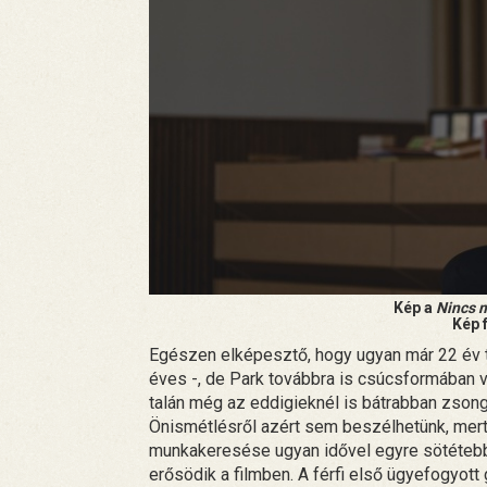
Kép a
Nincs m
Kép 
Egészen elképesztő, hogy ugyan már 22 év 
éves -, de Park továbbra is csúcsformában 
talán még az eddigieknél is bátrabban zson
Önismétlésről azért sem beszélhetünk, mer
munkakeresése ugyan idővel egyre sötétebb
erősödik a filmben. A férfi első ügyefogyott g