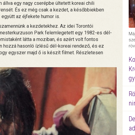
őn állva egy nagy cserépbe ültetett koreai chili
kurensét. És ez még csak a kezdet, a későbbiekben
 együtt az éjfekete humor is.
zamennünk a kezdetekhez. Az idei Torontói
esterkurzuson Park felemlegetett egy 1982-es dél-
Máj
mistaként látta a moziban, és azért volt fontos
sze
n hozzá hasonló ízlésű dél-koreai rendező, és ez
röv
hogy egyszer majd ő is készít filmet. Részletesen
Ko
Kr
gy
Rö
ni
De
ad