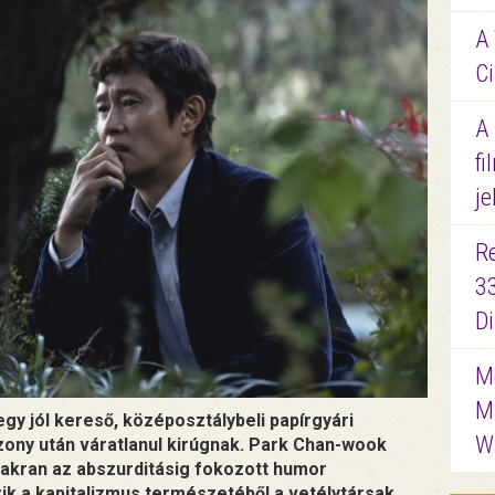
A 
Ci
A
fi
je
R
3
D
Me
M
gy jól kereső, középosztálybeli papírgyári
W
szony után váratlanul kirúgnak. Park Chan-wook
yakran az abszurditásig fokozott humor
zik a kapitalizmus természetéből a vetélytársak