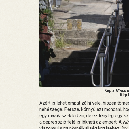
Kép a
Nincs m
Kép 
Azért is lehet empatizálni vele, hiszen töm
nehézsége. Persze, könnyű azt mondani, hogy 
egy másik szektorban, de ez tényleg egy sz
a depresszió felé is lökheti az embert. A
Ni
viszonyul a munkanélkuliség kríziséhez, íg