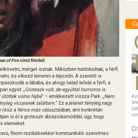
C
n of Fire
című filmből
 elkövetni, mérget isznak. Miközben haldokolnak, a férfi
alni, és elkezd lemenni a lépcsőn. A szerető is
paszkodik a lábába, és ahogy halad lefelé a férfi, a
an egyet. „
Groteszk volt, de egyúttal humoros is.
 ütöttek volna fejbe
” – emlékezett vissza Park. „
Nem
A p
önr
nyleg viccesnek találtam.
” Ez a jelenet tényleg nagy
szé
y rész a
Nincs más választás
ban, ami konkrétan
vör
ntjain is él a groteszk ábrázolásmóddal, úgy, hogy
us elemeket.
Cr
avú, finom rezdülésekkel kommunikáló szerelmes