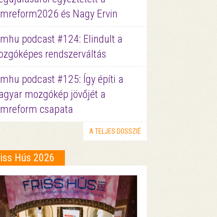
lmreform2026 és Nagy Ervin
lmhu podcast #124: Elindult a
zgóképes rendszerváltás
lmhu podcast #125: Így építi a
gyar mozgókép jövőjét a
lmreform csapata
A TELJES DOSSZIÉ
riss Hús 2026