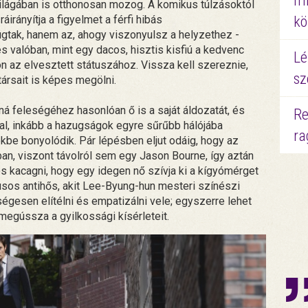
mi
b világában is otthonosan mozog. A komikus túlzásoktól
irányítja a figyelmet a férfi hibás
kö
úgtak, hanem az, ahogy viszonyulsz a helyzethez -
és valóban, mint egy dacos, hisztis kisfiú a kedvenc
Lé
on az elvesztett státuszához. Vissza kell szereznie,
sz
ársait is képes megölni.
á feleségéhez hasonlóan ő is a saját áldozatát, és
Re
sal, inkább a hazugságok egyre sűrűbb hálójába
ra
be bonyolódik. Pár lépésben eljut odáig, hogy az
ban, viszont távolról sem egy Jason Bourne, így aztán
és kacagni, hogy egy idegen nő szívja ki a kígyómérget
sos antihős, akit Lee-Byung-hun mesteri színészi
égesen elítélni és empatizálni vele; egyszerre lehet
l megússza a gyilkossági kísérleteit.