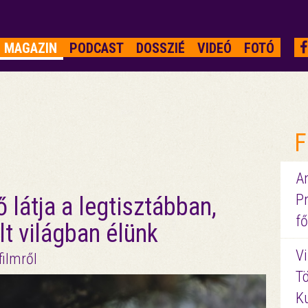
MAGAZIN
PODCAST
DOSSZIÉ
VIDEÓ
FOTÓ
F
A
P
 látja a legtisztábban,
fő
lt világban élünk
Vi
filmről
Tö
K