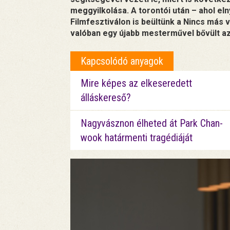
meggyilkolása. A torontói után – ahol e
Filmfesztiválon is beültünk a Nincs más 
valóban egy újabb mesterművel bővült az
Kapcsolódó anyagok
Mire képes az elkeseredett
álláskereső?
Nagyvásznon élheted át Park Chan-
wook határmenti tragédiáját