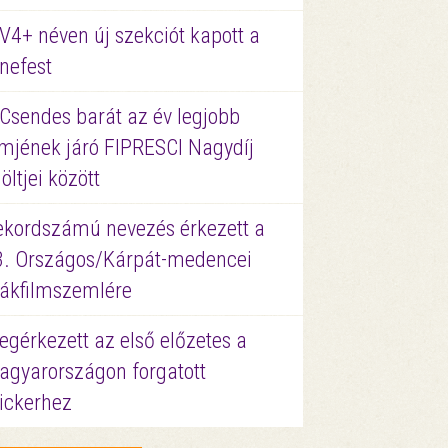
V4+ néven új szekciót kapott a
nefest
 Csendes barát az év legjobb
lmjének járó FIPRESCI Nagydíj
löltjei között
ekordszámú nevezés érkezett a
3. Országos/Kárpát-medencei
iákfilmszemlére
gérkezett az első előzetes a
agyarországon forgatott
ickerhez