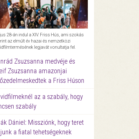
us 28-án indul a XIV. Friss Hús, ami szokás
rint az elmúlt év hazai és nemzetközi
idfilmtermésének legjavát vonultatja fel.
nrád Zsuzsanna medvéje és
eif Zsuzsanna amazonjai
őzedelmeskedtek a Friss Húson
vidfilmeknél az a szabály, hogy
ncsen szabály
ák Dániel: Missziónk, hogy teret
junk a fiatal tehetségeknek