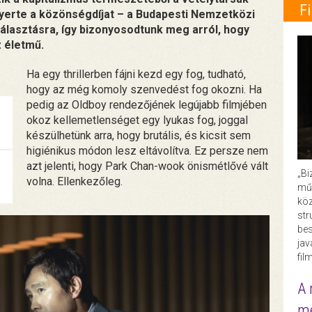
F
lnyerte a közönségdíjat – a Budapesti Nemzetközi
választásra, így bizonyosodtunk meg arról, hogy
 életmű.
Ha egy thrillerben fájni kezd egy fog, tudható,
hogy az még komoly szenvedést fog okozni. Ha
pedig az Oldboy rendezőjének legújabb filmjében
okoz kellemetlenséget egy lyukas fog, joggal
készülhetünk arra, hogy brutális, és kicsit sem
higiénikus módon lesz eltávolítva. Ez persze nem
azt jelenti, hogy Park Chan-wook önismétlővé vált
„Bi
volna. Ellenkezőleg.
műk
köz
str
bes
ja
fil
A 
me