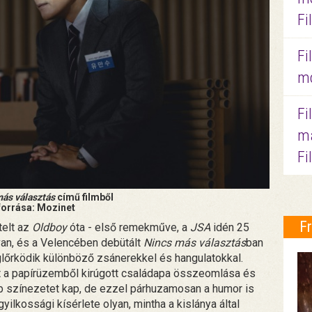
Fi
Fi
mo
Fi
ma
Fi
ás választás
című filmből
forrása: Mozinet
F
telt az
Oldboy
óta - első remekműve, a
JSA
idén 25
van, és a Velencében debütált
Nincs más választás
ban
glőrködik különböző zsánerekkel és hangulatokkal.
t a papírüzemből kirúgott családapa összeomlása és
 színezetet kap, de ezzel párhuzamosan a humor is
yilkossági kísérlete olyan, mintha a kislánya által