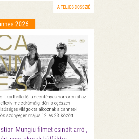
A TELJES DOSSZIÉ
annes 2026
olitikai thrillertől a neonfényes horroron át az
eflexív melodrámáig idén is egészen
lsőséges világok találkoznak a cannes-i
ös szőnyegen május 12. és 23. között.
istian Mungiu filmet csinált arról,