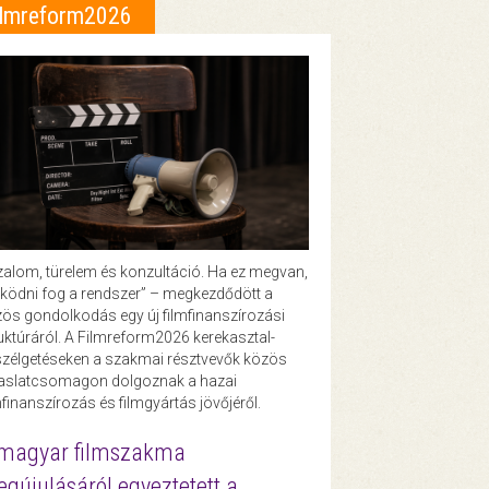
ilmreform2026
zalom, türelem és konzultáció. Ha ez megvan,
ödni fog a rendszer” – megkezdődött a
ös gondolkodás egy új filmfinanszírozási
uktúráról. A Filmreform2026 kerekasztal-
zélgetéseken a szakmai résztvevők közös
vaslatcsomagon dolgoznak a hazai
mfinanszírozás és filmgyártás jövőjéről.
magyar filmszakma
gújulásáról egyeztetett a