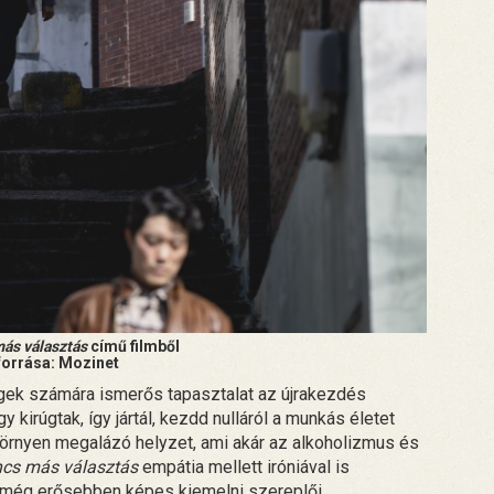
ás választás
című filmből
forrása: Mozinet
egek számára ismerős tapasztalat az újrakezdés
kirúgtak, így jártál, kezdd nulláról a munkás életet
örnyen megalázó helyzet, ami akár az alkoholizmus és
ncs más választás
empátia mellett iróniával is
y még erősebben képes kiemelni szereplői