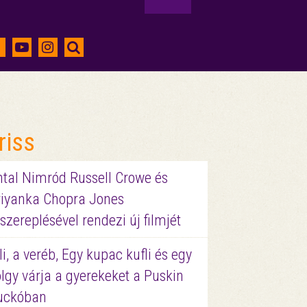
riss
ntal Nimród Russell Crowe és
riyanka Chopra Jones
szereplésével rendezi új filmjét
li, a veréb, Egy kupac kufli és egy
lgy várja a gyerekeket a Puskin
uckóban