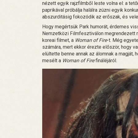
nézett egyik rajzfilmből leste volna el: a tet
paprikával próbálja halálra zúzni egyik kon
abszurditásig fokozódik az erőszak, és vele
Hogy megértsük Park humorát, érdemes viss
Nemzetközi Filmfesztiválon megrendezett m
koreai filmet, a
Woman of Fire
-t. Még egyete
számára, mert ekkor érezte először, hogy va
elültette benne annak az álomnak a magját, 
mesélt a
Woman of Fire
fináléjáról.