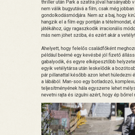
thriller után Park a szatíra jóval harsányab
nem válik bugyutává a film, csak még jobban rá
gondolkodásmódjára. Nem az a baj, hogy kir
hangzik el a film egy pontján a tételmondat, 
játékához, úgy ragaszkodik irracionális mód
más nem jöhet szóba, és ezért akár a vetélyt
Ahelyett, hogy felelős családfőként meghozn
például beérné egy kevésbé jól fizető állás
gabalyodik, és egyre elképesztőbb helyzetek
egyik vetélytársa után leskelődik a bozótos
pár pillanattal később azon lehet hüledezni 
a lábából. Man-soo egy botladozó, komplexu
teljesítményének hála egyszerre lehet mélys
nevetni rajta és izgulni azért, hogy ép bőrre