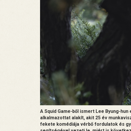
A Squid Game-ből ismert Lee Byung-hun e
alkalmazottat alakít, akit 25 év munkavi
fekete komédiája vérbő fordulatok és g
segítségével vezeti le, miért is követke