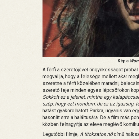
Kép a
Woma
A férfi a szeretőjével öngyilkosságot próbál
megvallja, hogy a felesége mellett akar megh
szeretne a férfi közelében maradni, belecsim
szerető feje minden egyes lépcsőfokon kopp
Sokkolt ez a jelenet, mintha egy kalapáccsal
szép, hogy ezt mondom, de ez az igazság, té
hatást gyakorolhatott Parkra, ugyanis van eg
hasonlít erre a haláltusára. De a film más po
közben felnagyítja az eleve meglévő komik
Legutóbbi filmje,
A titokzatos nő
című halksz