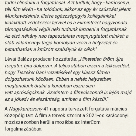
tudni elindulni a forgatással. Azt tudtuk, hogy - karácsonyi,
téli film lévén - ha tolódunk, akkor az egy év csúszást jelent.
Munkavédelmis, illetve egészségügyis kollégáinkkal
kialakított védekezési tervvel és a Filmintézet nagyvonalú
támogatásával végül neki tudtunk kezdeni a forgatásnak.
Az első néhány nap tapasztalata megnyugtatott minket: a
stáb valamennyi tagja komolyan veszi a helyzetet és
betarthatóak a kitűzött szabályok és célok
.”
Lévai Balázs producer hozzátette: „
Hihetetlen öröm újra
forgatni, újra dolgozni. A teljes stábon érzem a lelkesedést,
hogy Tiszeker Dani vezetésével egy klassz filmen
dolgozhatunk közösen. Ebben a nehéz helyzetben
megtanulunk örülni a korábban észre sem
vett apróságoknak. Szerintem a filmvászonról is lejön majd
ez a jókedv és elszántság, amiben a film készül.
”
A
Nagykarácsony
41 naposra tervezett forgatása március
közepéig tart. A film a tervek szerint a 2021-es karácsonyi
moziszezonban kerül a mozikba az InterCom
forgalmazásában.