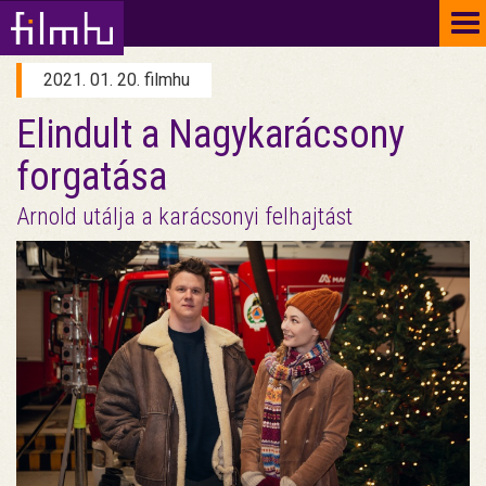
To
na
2021. 01. 20. filmhu
Elindult a Nagykarácsony
forgatása
Arnold utálja a karácsonyi felhajtást