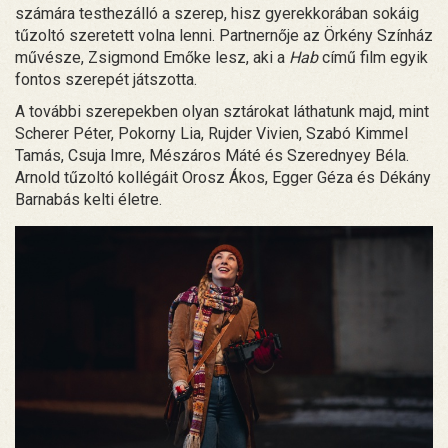
számára testhezálló a szerep, hisz gyerekkorában sokáig
tűzoltó szeretett volna lenni. Partnernője az Örkény Színház
művésze, Zsigmond Emőke lesz, aki a
Hab
című film egyik
fontos szerepét játszotta.
A további szerepekben olyan sztárokat láthatunk majd, mint
Scherer Péter, Pokorny Lia, Rujder Vivien, Szabó Kimmel
Tamás, Csuja Imre, Mészáros Máté és Szerednyey Béla.
Arnold tűzoltó kollégáit Orosz Ákos, Egger Géza és Dékány
Barnabás kelti életre.