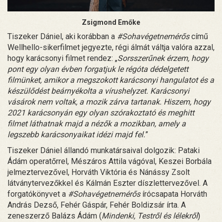
Zsigmond Emőke
Tiszeker Dániel, aki korábban a
#Sohavégetnemérős
című
Wellhello-sikerfilmet jegyezte, régi álmát váltja valóra azzal,
hogy karácsonyi filmet rendez: „
Sorsszerűnek érzem, hogy
pont egy olyan évben forgatjuk le régóta dédelgetett
filmünket, amikor a megszokott karácsonyi hangulatot és a
készülődést beárnyékolta a vírushelyzet. Karácsonyi
vásárok nem voltak, a mozik zárva tartanak. Hiszem, hogy
2021 karácsonyán egy olyan szórakoztató és meghitt
filmet láthatnak majd a nézők a mozikban, amely a
legszebb karácsonyaikat idézi majd fel.
”
Tiszeker Dániel állandó munkatársaival dolgozik: Pataki
Ádám operatőrrel, Mészáros Attila vágóval, Keszei Borbála
jelmeztervezővel, Horváth Viktória és Nánássy Zsolt
látványtervezőkkel és Kálmán Eszter díszlettervezővel. A
forgatókönyvet a
#Sohavégetnemérős
írócsapata Horváth
András Dezső, Fehér Gáspár, Fehér Boldizsár írta. A
zeneszerző Balázs Ádám (
Mindenki, Testről és lélekről
)