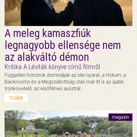
A meleg kamaszfiúk
legnagyobb ellensége nem
az alakváltó démon
Kritika A Léviták könyve című filmről
Független horrorok dominálják az idei nyarat, a Hokum, a
Backrooms és a Megszállottság után már itt is az újabb
trónkövetelő: az elsőfilmes ausztrál…
TOVÁBB
magazin