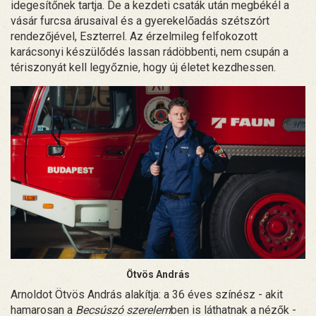
idegesítőnek tartja. De a kezdeti csaták után megbékél a
vásár furcsa árusaival és a gyerekelőadás szétszórt
rendezőjével, Eszterrel. Az érzelmileg felfokozott
karácsonyi készülődés lassan rádöbbenti, nem csupán a
tériszonyát kell legyőznie, hogy új életet kezdhessen.
Ötvös András
Arnoldot Ötvös András alakítja: a 36 éves színész - akit
hamarosan a
Becsúszó szerelem
ben is láthatnak a nézők -