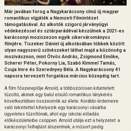
Már javában forog a Nagykarácsony című új magyar
romantikus vígjáték a Nemzeti Filmintézet
támogatásával. Az alkotók szigorú járványügyi
védekezéssel és sztárparádéval készülnek a 2021-es
karácsonyi moziszezon egyik sikervárományos
filmjére. Tiszeker Dániel új alkotásában többek között
olyan nagyszerű színészeket láthat majd a közönség a
mozivásznon, mint Ötvös András, Zsigmond Emőke,
Scherer Péter, Pokorny Lia, Szabó Kimmel Tamás,
Csuja Imre és Szerednyey Béla. A Nagykarácsony 41
naposra tervezett forgatása március közepéig tart.
A film főszereplője Arnold, a többszörösen kitüntetett
tűzoltó, akinek egy balul elsülő romantikus lánykérés
következtében összeomlik az élete. Korábbi érdemeire
való tekintettel kihelyezik egy karácsonyi vásárba
ügyeletes tűzoltónak, ahol egy iskolai előadás
előkészületeibe csöppen. Arnold utálja ezt a helyzetet: a
karácsonyi felhajtást álszentnek, a műsort pedig