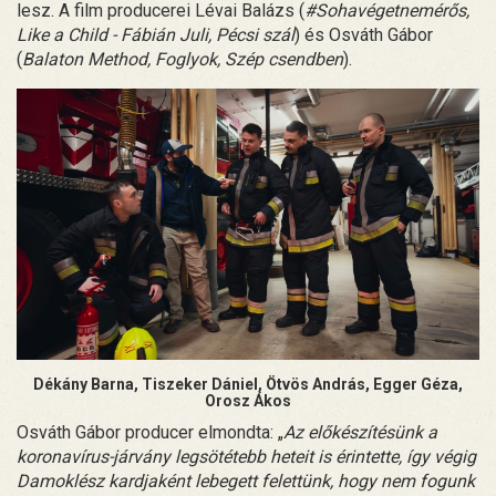
lesz. A film producerei Lévai Balázs (
#Sohavégetnemérős,
Like a Child - Fábián Juli, Pécsi szál
) és Osváth Gábor
(
Balaton Method, Foglyok, Szép csendben
).
Dékány Barna, Tiszeker Dániel, Ötvös András, Egger Géza,
Orosz Ákos
Osváth Gábor producer elmondta: „
Az előkészítésünk a
koronavírus-járvány legsötétebb heteit is érintette, így végig
Damoklész kardjaként lebegett felettünk, hogy nem fogunk