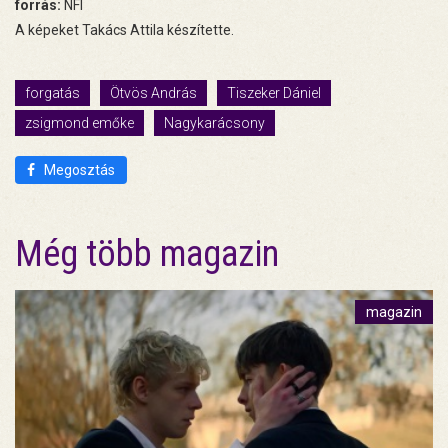
forrás:
NFI
A képeket Takács Attila készítette.
forgatás
Ötvös András
Tiszeker Dániel
zsigmond emőke
Nagykarácsony
Megosztás
Még több magazin
magazin