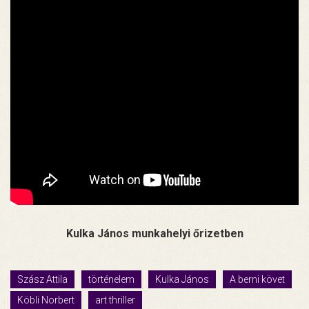
Kulka János munkahelyi őrizetben
Szász Attila
történelem
Kulka János
A berni követ
Köbli Norbert
art thriller