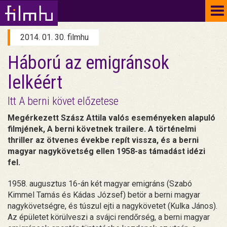
To
na
2014. 01. 30. filmhu
Háború az emigránsok
lelkéért
Itt A berni követ előzetese
Megérkezett Szász Attila valós eseményeken alapuló
filmjének, A berni követnek trailere. A történelmi
thriller az ötvenes évekbe repít vissza, és a berni
magyar nagykövetség ellen 1958-as támadást idézi
fel.
1958. augusztus 16-án két magyar emigráns (Szabó
Kimmel Tamás és Kádas József) betör a berni magyar
nagykövetségre, és túszul ejti a nagykövetet (Kulka János).
Az épületet körülveszi a svájci rendőrség, a berni magyar