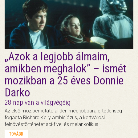
„Azok a legjobb álmaim,
amikben meghalok” – ismét
mozikban a 25 éves Donnie
Darko
28 nap van a világvégéig
Az első mozibemutatója idén még jobbára értetlenség
fogadta Richard Kelly ambíciózus, a kertvárosi
felnövéstörténetet sci-fivel és melankolikus…
TOVÁBB