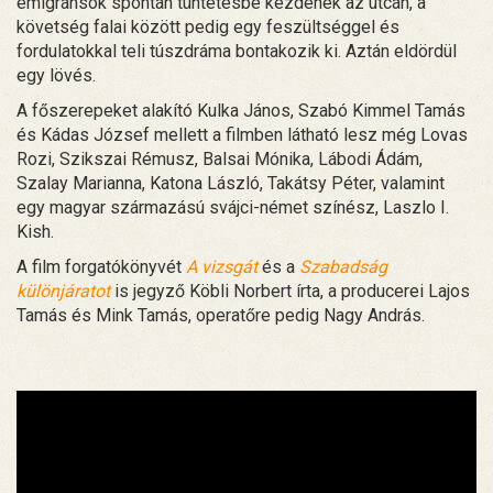
emigránsok spontán tüntetésbe kezdenek az utcán, a
követség falai között pedig egy feszültséggel és
fordulatokkal teli túszdráma bontakozik ki. Aztán eldördül
egy lövés.
A főszerepeket alakító Kulka János, Szabó Kimmel Tamás
és Kádas József mellett a filmben látható lesz még Lovas
Rozi, Szikszai Rémusz, Balsai Mónika, Lábodi Ádám,
Szalay Marianna, Katona László, Takátsy Péter, valamint
egy magyar származású svájci-német színész, Laszlo I.
Kish.
A film forgatókönyvét
A vizsgát
és a
Szabadság
különjáratot
is jegyző Köbli Norbert írta, a producerei Lajos
Tamás és Mink Tamás, operatőre pedig Nagy András.