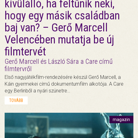
kívülálló, ha feltűnik neki,
hogy egy másik családban
baj van? – Gerő Marcell
Velencében mutatja be új
filmtervét
Gerő Marcell és László Sára a Care című
filmtervről
Első nagyjátékfilm-rendezésére készül Gerő Marcell, a
Káin gyermekei című dokumentumfilm alkotója. A Care
egy Berlinből a nyári szünetre…
TOVÁBB
magazin