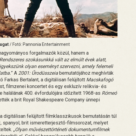
yugat
/ Fotó: Pannonia Entertainment
a hagyományos forgalmazók közül, hanem a
Rendszeres szokásunkká vált az elmúlt évek alatt,
igyekszünk olyan eseményt szervezni, amely felemeli
datba.
” A
2001: Űrodüsszeia
bemutatójához meghívták
rkas Bertalant, a digitálisan felújított
Macskafogó
, filmzenei koncertet és egy exkluzív relikvia- és
e halálának 400. évfordulójára időzített 1968-as
Rómeó
ették a brit Royal Shakespeare Company ünnepi
digitálisan felújított filmklasszikusok bemutatásán túl
 spanyol, brit ismeretterjesztő-filmsorozat, melyet
ltek. „
Olyan művészettörténeti dokumentumfilmek