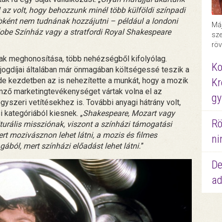
 az volt, hogy behozzunk minél több külföldi színpadi
ként nem tudnának hozzájutni – például a londoni
Máj
obe Színház vagy a stratfordi Royal Shakespeare
sze
röv
nak meghonosítása, több nehézségből kifolyólag.
Ko
 jogdíjai általában már önmagában költségessé teszik a
e kezdetben az is nehezítette a munkát, hogy a mozik
Kr
emző marketingtevékenységet vártak volna el az
gy
szeri vetítésekhez is. További anyagi hátrány volt,
 kategóriából kiesnek. „
Shakespeare, Mozart vagy
Rö
urális missziónak, viszont a színházi támogatási
rt mozivásznon lehet látni, a mozis és filmes
ni
ából, mert színházi előadást lehet látni.
”
De
ad