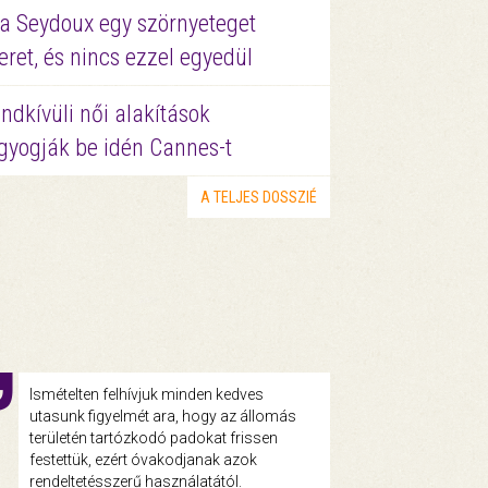
a Seydoux egy szörnyeteget
eret, és nincs ezzel egyedül
ndkívüli női alakítások
gyogják be idén Cannes-t
A TELJES DOSSZIÉ
Ismételten felhívjuk minden kedves
utasunk figyelmét ara, hogy az állomás
területén tartózkodó padokat frissen
festettük, ezért óvakodjanak azok
rendeltetésszerű használatától.