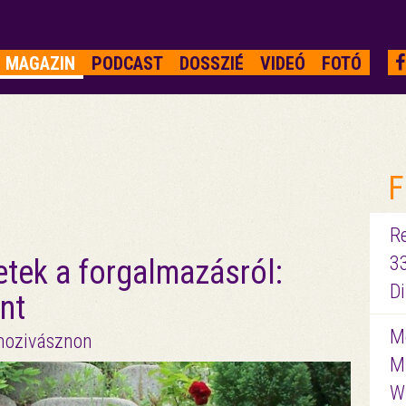
MAGAZIN
PODCAST
DOSSZIÉ
VIDEÓ
FOTÓ
F
R
3
etek a forgalmazásról:
D
nt
Me
mozivásznon
M
W