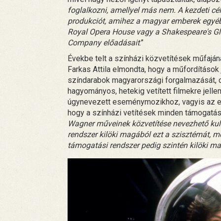
foglalkozni, amellyel más nem. A kezdeti cél
produkciót, amihez a magyar emberek egyéb
Royal Opera House vagy a Shakespeare's Gl
Company előadásait
.”
Évekbe telt a színházi közvetítések műfajá
Farkas Attila elmondta, hogy a műfordítások
színdarabok magyarországi forgalmazását, d
hagyományos, hetekig vetített filmekre jell
úgynevezett eseménymozikhoz, vagyis az egy
hogy a színházi vetítések minden támogatási
Wagner műveinek közvetítése nevezhető kult
rendszer kilöki magából ezt a szisztémát, me
támogatási rendszer pedig szintén kilöki mag