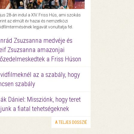
us 28-án indul a XIV. Friss Hús, ami szokás
rint az elmúlt év hazai és nemzetközi
idfilmtermésének legjavát vonultatja fel.
nrád Zsuzsanna medvéje és
eif Zsuzsanna amazonjai
őzedelmeskedtek a Friss Húson
vidfilmeknél az a szabály, hogy
ncsen szabály
ák Dániel: Missziónk, hogy teret
junk a fiatal tehetségeknek
A TELJES DOSSZIÉ