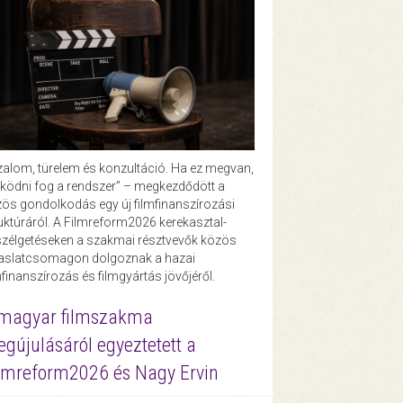
zalom, türelem és konzultáció. Ha ez megvan,
ödni fog a rendszer” – megkezdődött a
ös gondolkodás egy új filmfinanszírozási
uktúráról. A Filmreform2026 kerekasztal-
zélgetéseken a szakmai résztvevők közös
vaslatcsomagon dolgoznak a hazai
mfinanszírozás és filmgyártás jövőjéről.
magyar filmszakma
gújulásáról egyeztetett a
lmreform2026 és Nagy Ervin