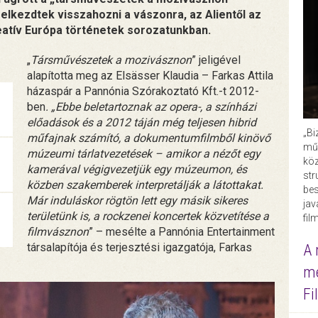
 elkezdtek visszahozni a vászonra, az Alientől az
reatív Európa történetek sorozatunkban.
„
Társművészetek a mozivásznon
” jeligével
alapította meg az Elsässer Klaudia – Farkas Attila
házaspár a Pannónia Szórakoztató Kft.-t 2012-
ben
. „Ebbe beletartoznak az opera-, a színházi
előadások és a 2012 táján még teljesen hibrid
„Bi
műfajnak számító, a dokumentumfilmből kinövő
műk
múzeumi tárlatvezetések – amikor a nézőt egy
köz
kamerával végigvezetjük egy múzeumon, és
str
közben szakemberek interpretálják a látottakat.
bes
Már induláskor rögtön lett egy másik sikeres
ja
területünk is, a rockzenei koncertek közvetítése a
fil
filmvásznon
” – mesélte a Pannónia Entertainment
társalapítója és terjesztési igazgatója, Farkas
A 
me
Fi