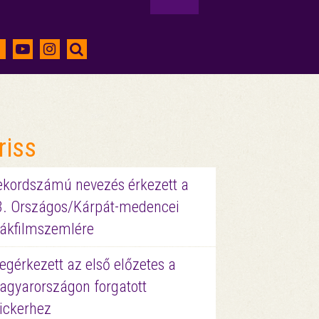
riss
ekordszámú nevezés érkezett a
3. Országos/Kárpát-medencei
iákfilmszemlére
gérkezett az első előzetes a
agyarországon forgatott
ickerhez