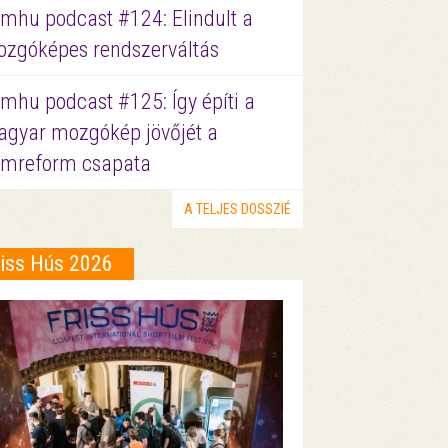
lmhu podcast #124: Elindult a
zgóképes rendszerváltás
lmhu podcast #125: Így építi a
gyar mozgókép jövőjét a
lmreform csapata
A TELJES DOSSZIÉ
riss Hús 2026