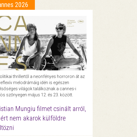
annes 2026
olitikai thrillertől a neonfényes horroron át az
eflexív melodrámáig idén is egészen
lsőséges világok találkoznak a cannes-i
ös szőnyegen május 12. és 23. között.
istian Mungiu filmet csinált arról,
ért nem akarok külföldre
ltözni