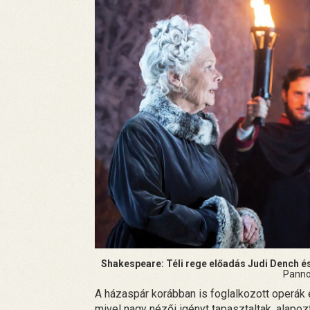
Shakespeare: Téli rege előadás Judi Dench é
Panno
A házaspár korábban is foglalkozott operák 
mivel nagy nézői igényt tapasztaltak, alapozt