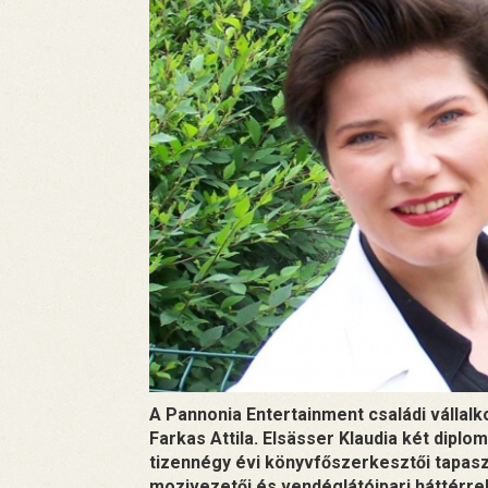
A Pannonia Entertainment családi vállalko
Farkas Attila. Elsässer Klaudia két diplo
tizennégy évi könyvfőszerkesztői tapaszt
mozivezetői és vendéglátóipari háttérr