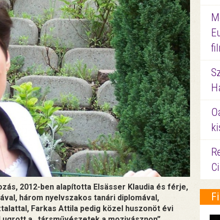
M
E
f
S
Ha
O
ki
Re
C
zás, 2012-ben alapította Elsässer Klaudia és férje,
F
mával, három nyelvszakos tanári diplomával,
alattal, Farkas Attila pedig közel huszonöt évi
el ugrott a „társművészetek a mozivásznon”