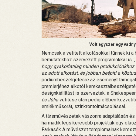
Volt egyszer egy vadn
Nemcsak a vetített alkotásokkal tűnnek ki 
bemutatókhoz szervezett programokkal is. „
hogy gyakorlatilag minden produkciónkhoz 
az adott alkotást, és jobban beépíti a köztu
pódiumbeszélgetésre az eseményt támogató Fa
premierjéhez alkotói kerekasztalbeszélgetést
designkiállítást is szerveztek; a Shakespear
és Júlia
vetítése után pedig élőben közvetít
emlékműsorát, szinkrontolmácsolással.
A társművészetek vászonra adaptálásán és a 
harmadik legsikeresebb projektjük egy olasz,
Farkasék A művészet templomainak kereszte