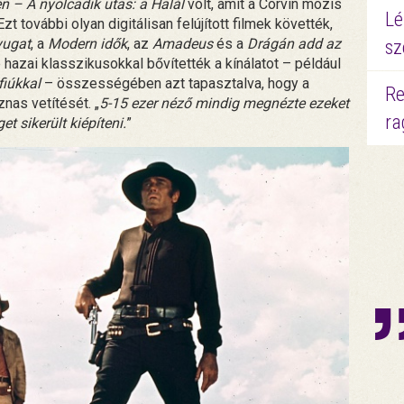
en – A nyolcadik utas: a Halál
volt, amit a Corvin mozis
Lé
 további olyan digitálisan felújított filmek követték,
yugat
, a
Modern idők
, az
Amadeus
és a
Drágán add az
sz
hazai klasszikusokkal bővítették a kínálatot – például
fiúkkal
– összességében azt tapasztalva, hogy a
Re
nas vetítését. „
5-15 ezer néző mindig megnézte ezeket
ra
t sikerült kiépíteni.
”