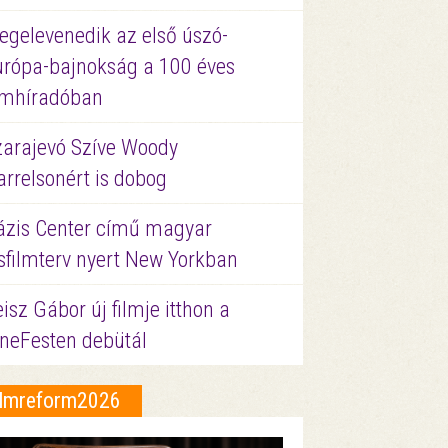
egelevenedik az első úszó-
urópa-bajnokság a 100 éves
ilmhíradóban
zarajevó Szíve Woody
rrelsonért is dobog
ázis Center című magyar
sfilmterv nyert New Yorkban
isz Gábor új filmje itthon a
ineFesten debütál
ilmreform2026