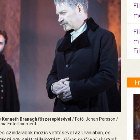
Fi
mo
Fi
ma
Fi
F
s Kenneth Branagh főszereplésével
/ Fotó: Johan Persson /
nia Entertainment
és színdarabok mozis vetítésével az Urániában, és
ak rá egy saját vállalkozást. „
Olyan műfajjal akartunk