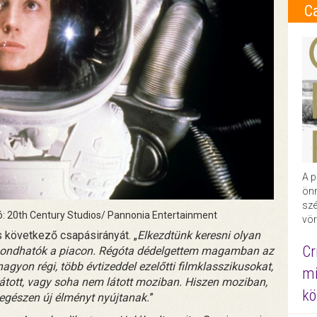
C
A p
önr
szé
ó: 20th Century Studios/ Pannonia Entertainment
vör
 következő csapásirányát. „
Elkezdtünk keresni olyan
Cr
 mondhatók a piacon. Régóta dédelgettem magamban az
gyon régi, több évtizeddel ezelőtti filmklasszikusokat,
mi
átott, vagy soha nem látott moziban. Hiszen moziban,
kö
 egészen új élményt nyújtanak.
”