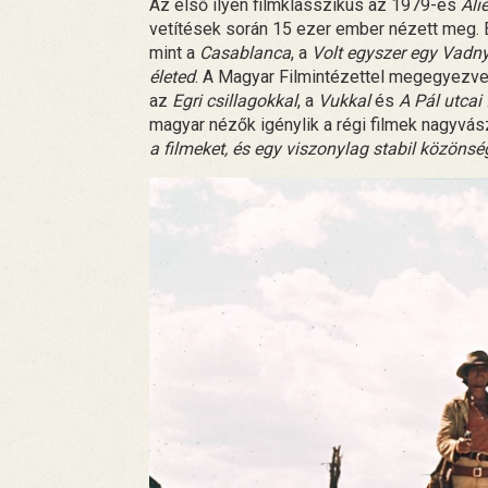
Az első ilyen filmklasszikus az 1979-es
Ali
vetítések során 15 ezer ember nézett meg. Ezt
mint a
Casablanca
, a
Volt egyszer egy Vadn
életed
. A Magyar Filmintézettel megegyezve 
az
Egri csillagokkal
, a
Vukkal
és
A Pál utcai 
magyar nézők igénylik a régi filmek nagyvász
a filmeket, és egy viszonylag stabil közönsége