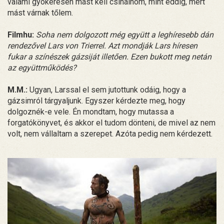
valami gyökeresen mást kell csinálnom, mint eddig, mert
mást várnak tőlem.
Filmhu:
Soha nem dolgozott még együtt a leghíresebb dán
rendezővel Lars von Trierrel. Azt mondják Lars híresen
fukar a színészek gázsiját illetően. Ezen bukott meg netán
az együttműködés?
M.M.:
Ugyan, Larssal el sem jutottunk odáig, hogy a
gázsimról tárgyaljunk. Egyszer kérdezte meg, hogy
dolgoznék-e vele. Én mondtam, hogy mutassa a
forgatókönyvet, és akkor el tudom dönteni, de mivel az nem
volt, nem vállaltam a szerepet. Azóta pedig nem kérdezett.