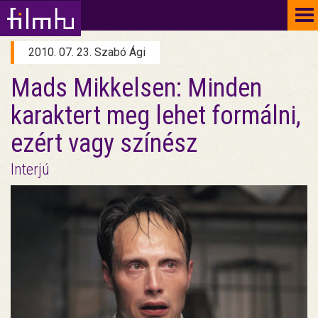
To
na
2010. 07. 23. Szabó Ági
Mads Mikkelsen: Minden
karaktert meg lehet formálni,
ezért vagy színész
Interjú