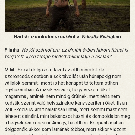
Barbár izomkolosszusként a
Valhalla Rising
ban
Filmhu:
Ha jól számoltam, az elmúlt évben három filmet is
forgatott. Ilyen tempó mellett mikor látja a család?
M.M.:
Sokat dolgozom távol az otthonomtól, de
szerencsés esetben a sok távollét után hónapokig nem
vállalok semmit, most is hét hónapot töltöttem otthon
egyhuzamban. A másik variáció, hogy viszem őket
magammal, aminek nem mindig örülnek, mert néha nem
kedvük szerint való helyszínekre kényszerítem őket. Ilyen
volt Skócia is, amit halálosan untak, mert semmi mást sem
lehetett csinálni, mint bakancsot húzni és domboldalon meg
a hegyekben kóricálni. Amúgy, ha otthon, Koppenhágában
dolgoznék, akkor sem látnának többet, mert akkor viszont