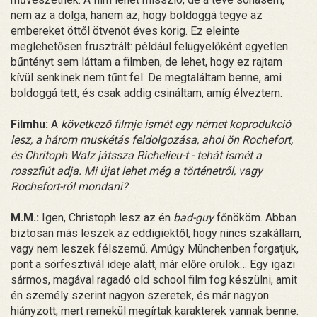
nem az a dolga, hanem az, hogy boldoggá tegye az
embereket öttől ötvenöt éves korig. Ez eleinte
meglehetősen frusztrált: például felügyelőként egyetlen
bűntényt sem láttam a filmben, de lehet, hogy ez rajtam
kívül senkinek nem tűnt fel. De megtaláltam benne, ami
boldoggá tett, és csak addig csináltam, amíg élveztem.
Filmhu:
A
következő filmje ismét egy német koprodukció
lesz, a három muskétás feldolgozása, ahol ön Rochefort,
és Chritoph Walz játssza Richelieu-t - tehát ismét a
rosszfiút adja. Mi újat lehet még a történetről, vagy
Rochefort-ról mondani?
M.M.:
Igen, Christoph lesz az én
bad-guy
főnököm. Abban
biztosan más leszek az eddigiektől, hogy nincs szakállam,
vagy nem leszek félszemű. Amúgy Münchenben forgatjuk,
pont a sörfesztivál ideje alatt, már előre örülök… Egy igazi
sármos, magával ragadó old school film fog készülni, amit
én személy szerint nagyon szeretek, és már nagyon
hiányzott, mert remekül megírtak karakterek vannak benne.