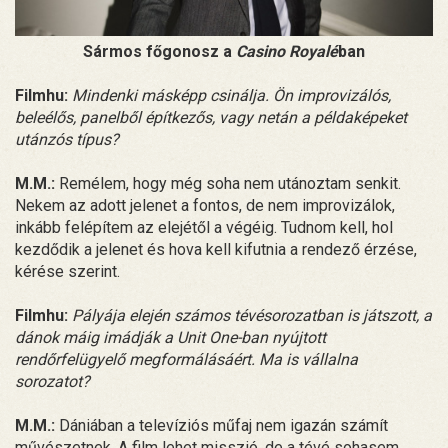
Sármos főgonosz a
Casino Royalé
ban
Filmhu:
Mindenki másképp csinálja. Ön improvizálós,
beleélős, panelből építkezős, vagy netán a példaképeket
utánzós típus?
M.M.:
Remélem, hogy még soha nem utánoztam senkit.
Nekem az adott jelenet a fontos, de nem improvizálok,
inkább felépítem az elejétől a végéig. Tudnom kell, hol
kezdődik a jelenet és hova kell kifutnia a rendező érzése,
kérése szerint.
Filmhu:
Pályája elején számos tévésorozatban is játszott, a
dánok máig imádják a Unit One-ban nyújtott
rendőrfelügyelő megformálásáért. Ma is vállalna
sorozatot?
M.M.:
Dániában a televíziós műfaj nem igazán számít
művészetnek. A film lehet misszió, de a tévé sohasem,