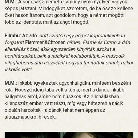
M.M.:
A sör csak a németre, amúgy nyolc nyelven vagyok
képes játszani. Mindegyiket szeretem, de ha össze kellene
őket hasonlítanom, azt gondolom, hogy a német mögött
több az identitás, mint az angol mögött.
Filmhu:
Az ajtó
előtt szintén egy német koprodukcióban
forgatott
Flammen&Citronen
címen. Flame és Citron a dán
ellenállás hősei, akik egyszerűen kinyírták azokat a
honfitársaikat, akik a nácikkal kollaboráltak. A második
világháborús dán részvételt hogyan tanították önnek, mikor
iskolás volt?
M.M.:
Inkább igyekeztek agyonhallgatni, mintsem beszélni
róla. Hosszú ideig tabu volt a téma, mert a dánok inkább
hallgatnak arról, amire nem büszkék. Az ellenállásban
kilencszáz ember vett részt, míg vagy hétezren a nácik
oldalán harcoltak - a dánok tehát nem éppen az
altruizmusukról híresek.