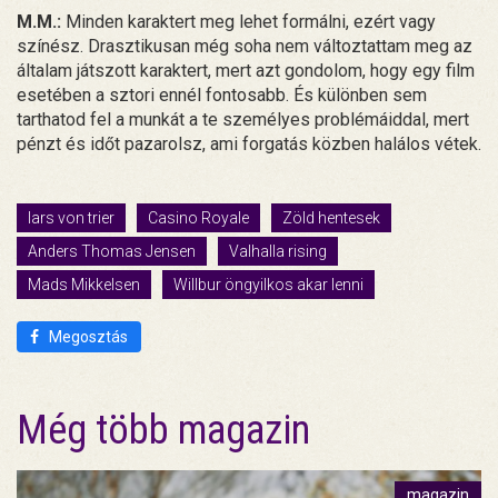
M.M.:
Minden karaktert meg lehet formálni, ezért vagy
színész. Drasztikusan még soha nem változtattam meg az
általam játszott karaktert, mert azt gondolom, hogy egy film
esetében a sztori ennél fontosabb. És különben sem
tarthatod fel a munkát a te személyes problémáiddal, mert
pénzt és időt pazarolsz, ami forgatás közben halálos vétek.
lars von trier
Casino Royale
Zöld hentesek
Anders Thomas Jensen
Valhalla rising
Mads Mikkelsen
Willbur öngyilkos akar lenni
Megosztás
Még több magazin
magazin