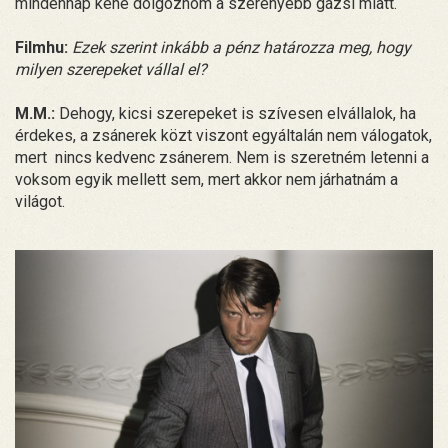
mindennap kéne dolgoznom a szerényebb gázsi miatt.
Filmhu:
Ezek szerint inkább a pénz határozza meg, hogy
milyen szerepeket vállal el?
M.M.:
Dehogy, kicsi szerepeket is szívesen elvállalok, ha
érdekes, a zsánerek közt viszont egyáltalán nem válogatok,
mert nincs kedvenc zsánerem. Nem is szeretném letenni a
voksom egyik mellett sem, mert akkor nem járhatnám a
világot.