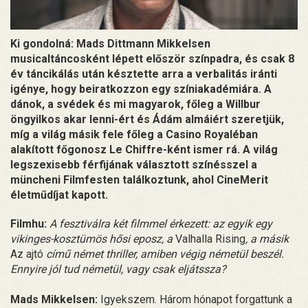
Ki gondolná: Mads Dittmann Mikkelsen
musicaltáncosként lépett először színpadra, és csak 8
év táncikálás után késztette arra a verbalitás iránti
igénye, hogy beiratkozzon egy színiakadémiára. A
dánok, a svédek és mi magyarok, főleg a Willbur
öngyilkos akar lenni-ért és Ádám almáiért szeretjük,
míg a világ másik fele főleg a Casino Royaléban
alakított főgonosz Le Chiffre-ként ismer rá. A világ
legszexisebb férfijának választott színésszel a
müncheni Filmfesten találkoztunk, ahol CineMerit
életműdíjat kapott.
Filmhu:
A fesztiválra két filmmel érkezett: az egyik egy
vikinges-kosztümös hősi eposz, a
Valhalla Rising
, a másik
Az ajtó
című német thriller, amiben végig németül beszél.
Ennyire jól tud németül, vagy csak eljátssza?
Mads Mikkelsen:
Igyekszem. Három hónapot forgattunk a