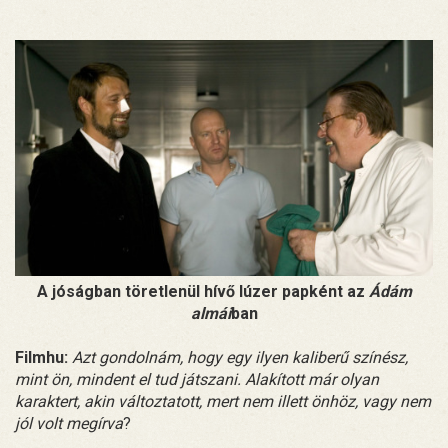
A jóságban töretlenül hívő lúzer papként az
Ádám
almái
ban
Filmhu:
Azt gondolnám, hogy egy ilyen kaliberű színész,
mint ön, mindent el tud játszani. Alakított már olyan
karaktert, akin változtatott, mert nem illett önhöz, vagy nem
jól volt megírva
?