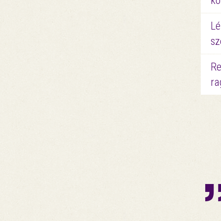
kö
Lé
sz
Re
ra