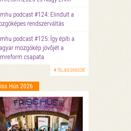
lmhu podcast #124: Elindult a
zgóképes rendszerváltás
lmhu podcast #125: Így építi a
gyar mozgókép jövőjét a
lmreform csapata
A TELJES DOSSZIÉ
riss Hús 2026