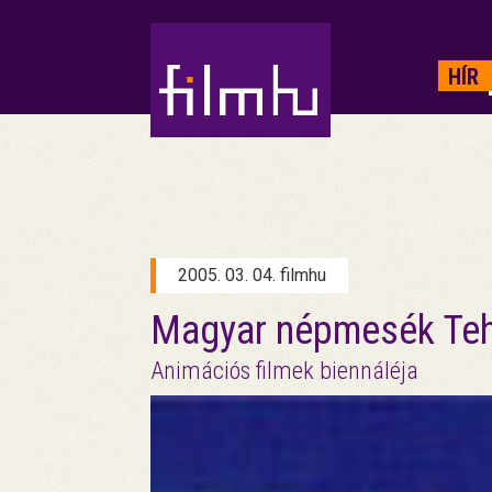
HIRDETÉS
HÍR
2005. 03. 04. filmhu
Magyar népmesék Te
Animációs filmek biennáléja