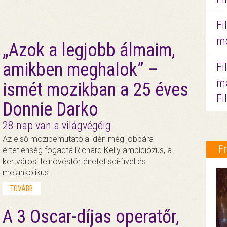
Fi
mo
„Azok a legjobb álmaim,
amikben meghalok” –
Fi
ma
ismét mozikban a 25 éves
Fi
Donnie Darko
28 nap van a világvégéig
Az első mozibemutatója idén még jobbára
F
értetlenség fogadta Richard Kelly ambíciózus, a
kertvárosi felnövéstörténetet sci-fivel és
melankolikus…
TOVÁBB
A 3 Oscar-díjas operatőr,