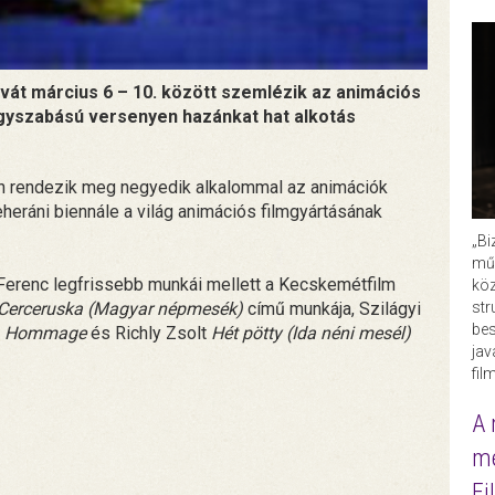
vát március 6 – 10. között szemlézik az animációs
nagyszabású versenyen hazánkat hat alkotás
en rendezik meg negyedik alkalommal az animációk
eráni biennále a világ animációs filmgyártásának
„Bi
műk
Ferenc legfrissebb munkái mellett a Kecskemétfilm
köz
Cerceruska (Magyar népmesék)
című munkája, Szilágyi
str
bes
r
Hommage
és Richly Zsolt
Hét pötty (Ida néni mesél)
ja
fil
A 
me
Fi