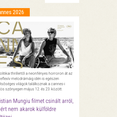
annes 2026
olitikai thrillertől a neonfényes horroron át az
eflexív melodrámáig idén is egészen
lsőséges világok találkoznak a cannes-i
ös szőnyegen május 12. és 23. között.
istian Mungiu filmet csinált arról,
ért nem akarok külföldre