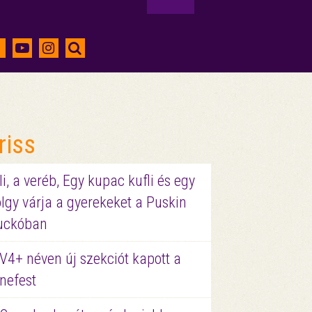
riss
li, a veréb, Egy kupac kufli és egy
lgy várja a gyerekeket a Puskin
uckóban
V4+ néven új szekciót kapott a
nefest