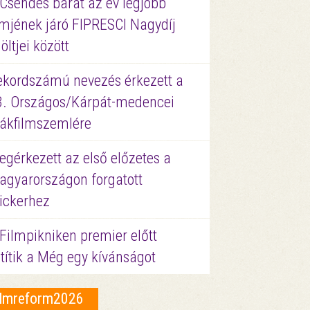
 Csendes barát az év legjobb
lmjének járó FIPRESCI Nagydíj
löltjei között
ekordszámú nevezés érkezett a
3. Országos/Kárpát-medencei
iákfilmszemlére
gérkezett az első előzetes a
agyarországon forgatott
ickerhez
Filmpikniken premier előtt
títik a Még egy kívánságot
ilmreform2026