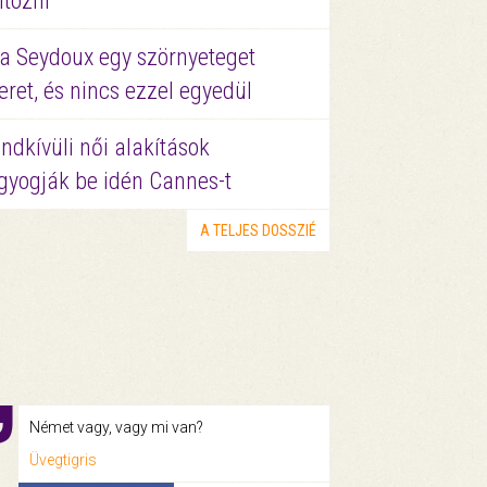
ltözni
a Seydoux egy szörnyeteget
eret, és nincs ezzel egyedül
ndkívüli női alakítások
gyogják be idén Cannes-t
A TELJES DOSSZIÉ
Német vagy, vagy mi van?
Üvegtigris