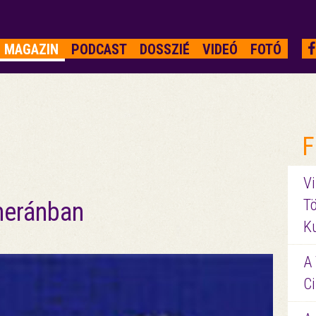
MAGAZIN
PODCAST
DOSSZIÉ
VIDEÓ
FOTÓ
F
Vi
Tö
heránban
K
A 
Ci