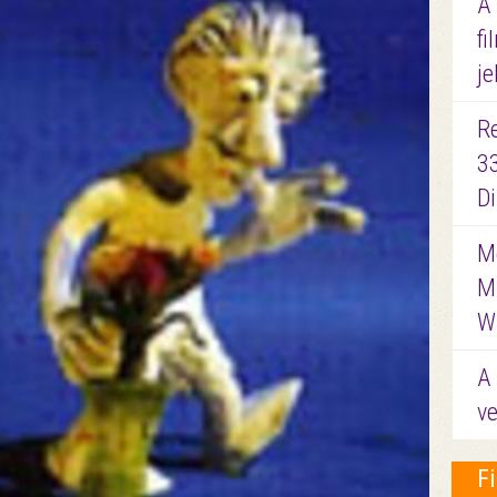
A
fi
je
R
3
D
Me
M
W
A 
ve
F