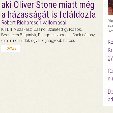
aki Oliver Stone miatt még
a házasságát is feláldozta
Máj
Robert Richardson vallomásai
sze
Kill Bill, A szakasz, Casino, Született gyilkosok,
röv
Becstelen Brigantyk, Django elszabadul. Csak néhány
cím minden idők egyik legnagyobb hatású…
Ko
TOVÁBB
Kr
gy
Rö
ni
De
ad