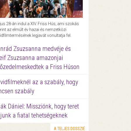
us 28-án indul a XIV. Friss Hús, ami szokás
rint az elmúlt év hazai és nemzetközi
idfilmtermésének legjavát vonultatja fel.
nrád Zsuzsanna medvéje és
eif Zsuzsanna amazonjai
őzedelmeskedtek a Friss Húson
vidfilmeknél az a szabály, hogy
ncsen szabály
ák Dániel: Missziónk, hogy teret
junk a fiatal tehetségeknek
A TELJES DOSSZIÉ