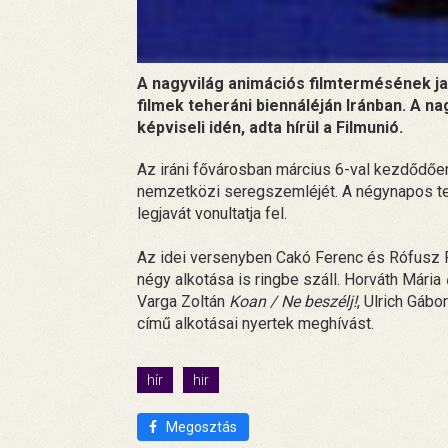
A nagyvilág animációs filmtermésének ja
filmek teheráni biennáléján Iránban. A 
képviseli idén, adta hírül a Filmunió.
Az iráni fővárosban március 6-val kezdődő
nemzetközi seregszemléjét. A négynapos teh
legjavát vonultatja fel.
Az idei versenyben Cakó Ferenc és Rófusz 
négy alkotása is ringbe száll. Horváth Mária
Varga Zoltán
Koan / Ne beszélj!
, Ulrich Gábo
című alkotásai nyertek meghívást.
hír
hir
Megosztás