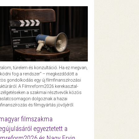
zalom, türelem és konzultáció. Ha ez megvan,
ödni fog a rendszer” – megkezdődött a
ös gondolkodás egy új filmfinanszírozási
uktúráról. A Filmreform2026 kerekasztal-
zélgetéseken a szakmai résztvevők közös
vaslatcsomagon dolgoznak a hazai
mfinanszírozás és filmgyártás jövőjéről.
magyar filmszakma
gújulásáról egyeztetett a
lmreform2026 és Nagy Ervin