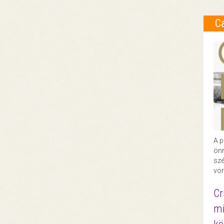
C
A p
önr
szé
vör
Cr
mi