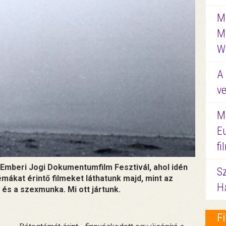
Me
M
W
A 
ve
M
E
f
 Emberi Jogi Dokumentumfilm Fesztivál, ahol idén
S
émákat érintő filmeket láthatunk majd, mint az
Ha
és a szexmunka. Mi ott jártunk.
F