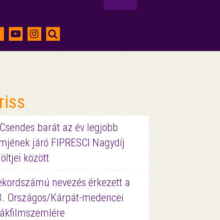
riss
 Csendes barát az év legjobb
lmjének járó FIPRESCI Nagydíj
löltjei között
ekordszámú nevezés érkezett a
3. Országos/Kárpát-medencei
iákfilmszemlére