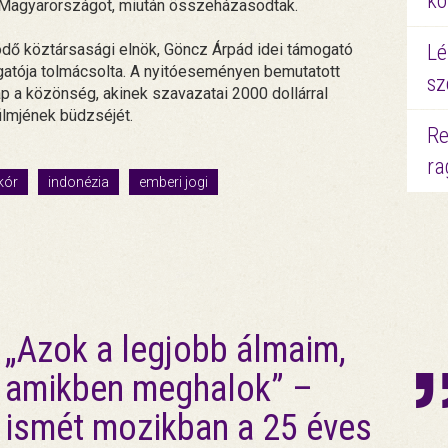
kö
no Magyarországot, miután összeházasodtak.
Lé
ödő köztársasági elnök, Göncz Árpád idei támogató
zgatója tolmácsolta. A nyitóeseményen bemutatott
sz
ap a közönség, akinek szavazatai 2000 dollárral
ilmjének büdzséjét.
Re
ra
kór
indonézia
emberi jogi
„Azok a legjobb álmaim,
amikben meghalok” –
ismét mozikban a 25 éves