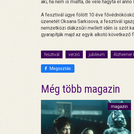
aki, ha nem is miatta, de vele hagyta el an
A fesztivál ügye fölött 10 éve fővédnökösk
üzenetét Oksana Sarkisova, a fesztivál iga
nemzetközi diákzsűri mellett idén is szót k
gyarapítják majd az egyik alkotó következő f
fesztivál
verzió
jubileum
Alzheimer 
Megosztás
Még több magazin
magazin