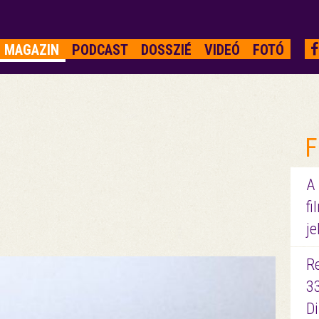
MAGAZIN
PODCAST
DOSSZIÉ
VIDEÓ
FOTÓ
F
A
fi
je
R
3
D