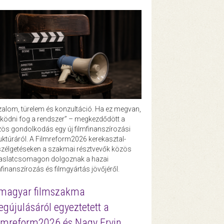
zalom, türelem és konzultáció. Ha ez megvan,
ödni fog a rendszer” – megkezdődött a
ös gondolkodás egy új filmfinanszírozási
uktúráról. A Filmreform2026 kerekasztal-
zélgetéseken a szakmai résztvevők közös
vaslatcsomagon dolgoznak a hazai
mfinanszírozás és filmgyártás jövőjéről.
magyar filmszakma
gújulásáról egyeztetett a
lmreform2026 és Nagy Ervin