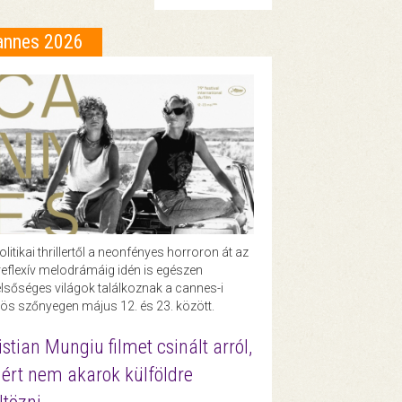
annes 2026
olitikai thrillertől a neonfényes horroron át az
eflexív melodrámáig idén is egészen
lsőséges világok találkoznak a cannes-i
ös szőnyegen május 12. és 23. között.
istian Mungiu filmet csinált arról,
ért nem akarok külföldre