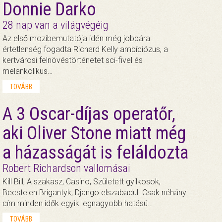
Donnie Darko
28 nap van a világvégéig
Az első mozibemutatója idén még jobbára
értetlenség fogadta Richard Kelly ambíciózus, a
kertvárosi felnövéstörténetet sci-fivel és
melankolikus…
TOVÁBB
A 3 Oscar-díjas operatőr,
aki Oliver Stone miatt még
a házasságát is feláldozta
Robert Richardson vallomásai
Kill Bill, A szakasz, Casino, Született gyilkosok,
Becstelen Brigantyk, Django elszabadul. Csak néhány
cím minden idők egyik legnagyobb hatású…
TOVÁBB