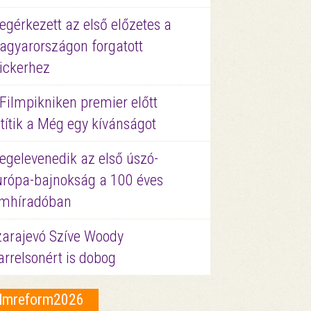
gérkezett az első előzetes a
agyarországon forgatott
ickerhez
Filmpikniken premier előtt
títik a Még egy kívánságot
egelevenedik az első úszó-
urópa-bajnokság a 100 éves
ilmhíradóban
zarajevó Szíve Woody
rrelsonért is dobog
ilmreform2026