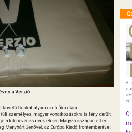
C
A p
önr
éves a Verzió
szé
vör
át követő Unokabátyám című film utáni
Cr
túli személyes, magyar vonatkozásokra is fény derült.
ége a kilencvenes évek elején Magyarországon élt és
mi
eg Menyhárt Jenővel, az Európa Kiadó frontemberével,