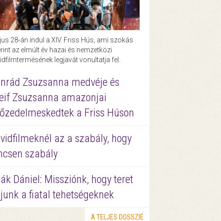
us 28-án indul a XIV. Friss Hús, ami szokás
rint az elmúlt év hazai és nemzetközi
idfilmtermésének legjavát vonultatja fel.
nrád Zsuzsanna medvéje és
eif Zsuzsanna amazonjai
őzedelmeskedtek a Friss Húson
vidfilmeknél az a szabály, hogy
ncsen szabály
ák Dániel: Missziónk, hogy teret
junk a fiatal tehetségeknek
A TELJES DOSSZIÉ