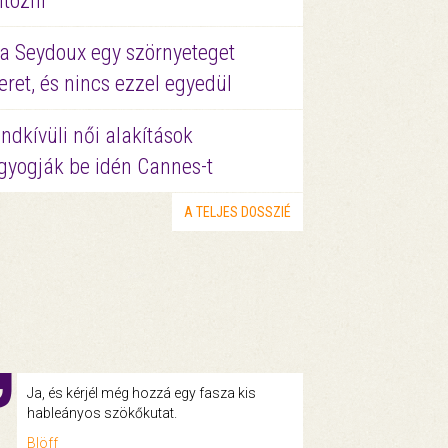
ltözni
a Seydoux egy szörnyeteget
eret, és nincs ezzel egyedül
ndkívüli női alakítások
gyogják be idén Cannes-t
A TELJES DOSSZIÉ
Ja, és kérjél még hozzá egy fasza kis
hableányos szökőkutat.
Blöff