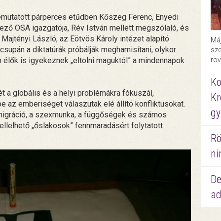
emutatott párperces etűdben Kőszeg Ferenc, Enyedi
rvező OSA igazgatója, Rév István mellett megszólaló, és
ajtényi László, az Eötvös Károly intézet alapító
Máj
 csupán a diktatúrák próbálják meghamisítani, olykor
sze
röv
n élők is igyekeznek „eltolni maguktól” a mindennapok
Ko
t a globális és a helyi problémákra fókuszál,
Kr
 az emberiséget válaszutak elé állító konfliktusokat.
gy
a migráció, a szexmunka, a függőségek és számos
ellelhető „őslakosok” fennmaradásért folytatott
Rö
ni
De
ad