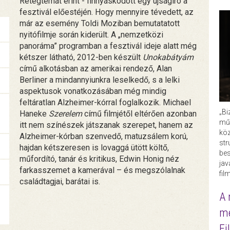
Rétegtémát érint - finnyáskodott egy újságíró a
fesztivál előestéjén. Hogy mennyire tévedett, az
már az esemény Toldi Moziban bemutatatott
nyitófilmje során kiderült. A „nemzetközi
panoráma” programban a fesztivál ideje alatt még
kétszer látható, 2012-ben készült
Unokabátyám
című alkotásban az amerikai rendező, Alan
Berliner a mindannyiunkra leselkedő, s a lelki
aspektusok vonatkozásában még mindig
feltáratlan Alzheimer-kórral foglalkozik. Michael
„Bi
Haneke
Szerelem
című filmjétől eltérően azonban
műk
itt nem színészek játszanak szerepet, hanem az
köz
Alzheimer-kórban szenvedő, matuzsálem korú,
str
hajdan kétszeresen is lovaggá ütött költő,
bes
műfordító, tanár és kritikus, Edwin Honig néz
ja
farkasszemet a kamerával – és megszólalnak
fil
családtagjai, barátai is.
A 
me
Fi