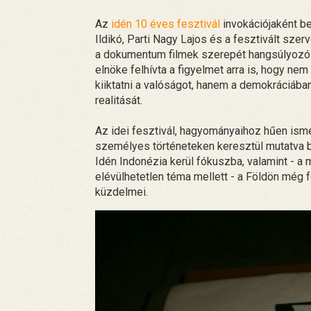
Az
idén 10 éves fesztivál
invokációjaként b
Ildikó, Parti Nagy Lajos és a fesztivált sze
a dokumentum filmek szerepét hangsúlyozó M
elnöke felhívta a figyelmet arra is, hogy nem
kiiktatni a valóságot, hanem a demokráciába
realitását.
Az idei fesztivál, hagyományaihoz hűen ismé
személyes történeteken keresztül mutatva be
Idén Indonézia kerül fókuszba, valamint - 
elévülhetetlen téma mellett - a Földön még f
küzdelmei.