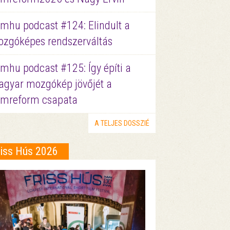
lmhu podcast #124: Elindult a
zgóképes rendszerváltás
lmhu podcast #125: Így építi a
gyar mozgókép jövőjét a
lmreform csapata
A TELJES DOSSZIÉ
riss Hús 2026