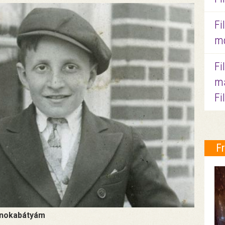
Fi
mo
Fi
ma
Fi
F
nokabátyám