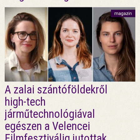
magazin
A zalai szántóföldekről
high-tech
járműtechnológiával
egészen a Velencei
Filmfesztiválig jutottak