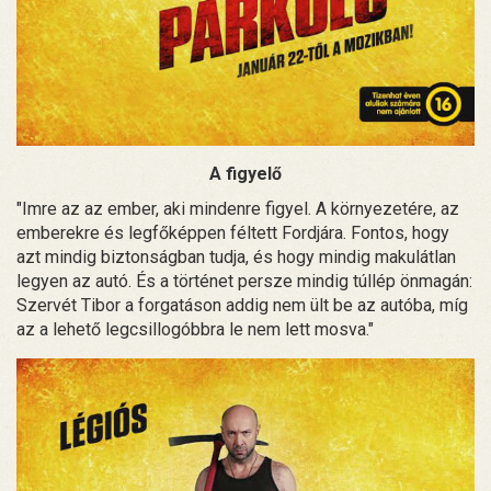
A figyelő
"Imre az az ember, aki mindenre figyel. A környezetére, az
emberekre és legfőképpen féltett Fordjára. Fontos, hogy
azt mindig biztonságban tudja, és hogy mindig makulátlan
legyen az autó. És a történet persze mindig túllép önmagán:
Szervét Tibor a forgatáson addig nem ült be az autóba, míg
az a lehető legcsillogóbbra le nem lett mosva."