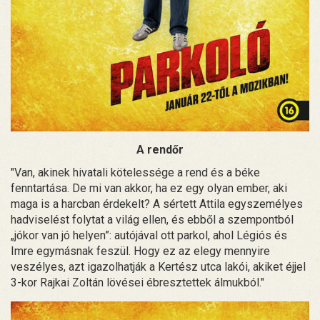
A rendőr
"Van, akinek hivatali kötelessége a rend és a béke
fenntartása. De mi van akkor, ha ez egy olyan ember, aki
maga is a harcban érdekelt? A sértett Attila egyszemélyes
hadviselést folytat a világ ellen, és ebből a szempontból
„jókor van jó helyen”: autójával ott parkol, ahol Légiós és
Imre egymásnak feszül. Hogy ez az elegy mennyire
veszélyes, azt igazolhatják a Kertész utca lakói, akiket éjjel
3-kor Rajkai Zoltán lövései ébresztettek álmukból."