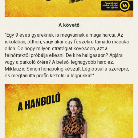
A követő
"Egy 9 éves gyereknek is megvannak a maga harcai. Az
iskolában, otthon, vagy akár egy fészekre támadó macska
ellen. De hogy milyen stratégiát kövessen, azt a
felnőttektől próbálja ellesni. De kire hallgasson? Apjára
vagy a parkoló őrére? A belső, legnagyobb harc ez.
Miklauzic Simon hónapokig készült Légióssal a szerepre,
és megtanulta profin kezelni a légpuskát."