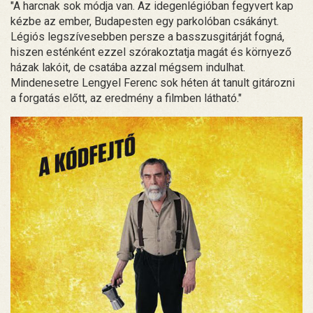
"A harcnak sok módja van. Az idegenlégióban fegyvert kap
kézbe az ember, Budapesten egy parkolóban csákányt.
Légiós legszívesebben persze a basszusgitárját fogná,
hiszen esténként ezzel szórakoztatja magát és környező
házak lakóit, de csatába azzal mégsem indulhat.
Mindenesetre Lengyel Ferenc sok héten át tanult gitározni
a forgatás előtt, az eredmény a filmben látható."