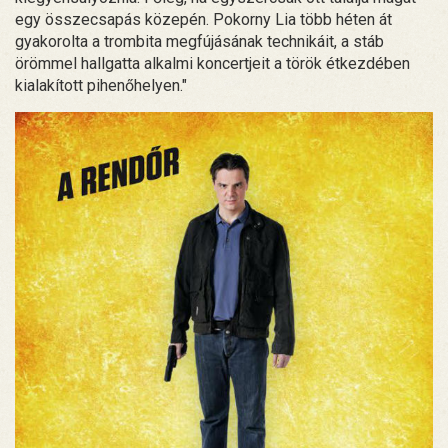
egy összecsapás közepén. Pokorny Lia több héten át
gyakorolta a trombita megfújásának technikáit, a stáb
örömmel hallgatta alkalmi koncertjeit a török étkezdében
kialakított pihenőhelyen."