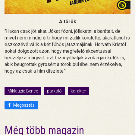
A török
"Hakan csak jót akar. Jókat főzni, jóllakatni a barátait, de
mivel nem mindig érti, hogy mi zajlik körülötte, akaratlanul is
eszközévé válik a két főhős játszmájának. Horváth Kristóf
sokat dolgozott azon, hogy megfelelő akcentussal
beszélje a magyart, ezt bizonyíthatják azok a járókelők is,
akik beugrottak gyrosért a török büfébe, nem érzékelve,
hogy az csak a film díszlete."
Miklauzic Bence
parkoló
karakter
Megosztás
Még több magazin