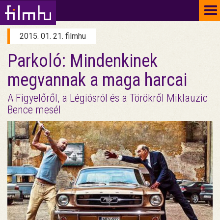
To
na
2015. 01. 21. filmhu
Parkoló: Mindenkinek
megvannak a maga harcai
A Figyelőről, a Légiósról és a Törökről Miklauzic
Bence mesél