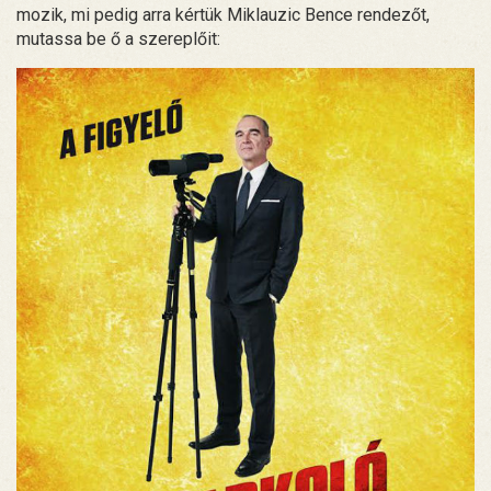
mozik, mi pedig arra kértük Miklauzic Bence rendezőt,
mutassa be ő a szereplőit: