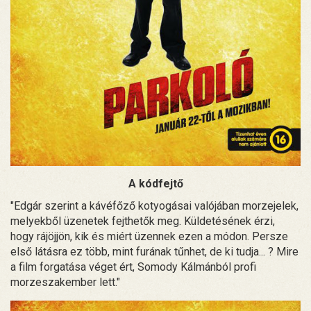
A kódfejtő
"Edgár szerint a kávéfőző kotyogásai valójában morzejelek,
melyekből üzenetek fejthetők meg. Küldetésének érzi,
hogy rájöjjön, kik és miért üzennek ezen a módon. Persze
első látásra ez több, mint furának tűnhet, de ki tudja... ? Mire
a film forgatása véget ért, Somody Kálmánból profi
morzeszakember lett."