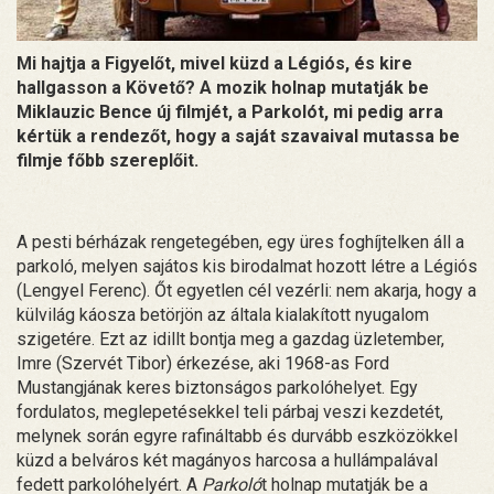
Mi hajtja a Figyelőt, mivel küzd a Légiós, és kire
hallgasson a Követő? A mozik holnap mutatják be
Miklauzic Bence új filmjét, a Parkolót, mi pedig arra
kértük a rendezőt, hogy a saját szavaival mutassa be
filmje főbb szereplőit.
A pesti bérházak rengetegében, egy üres foghíjtelken áll a
parkoló, melyen sajátos kis birodalmat hozott létre a Légiós
(Lengyel Ferenc). Őt egyetlen cél vezérli: nem akarja, hogy a
külvilág káosza betörjön az általa kialakított nyugalom
szigetére. Ezt az idillt bontja meg a gazdag üzletember,
Imre (Szervét Tibor) érkezése, aki 1968-as Ford
Mustangjának keres biztonságos parkolóhelyet. Egy
fordulatos, meglepetésekkel teli párbaj veszi kezdetét,
melynek során egyre rafináltabb és durvább eszközökkel
küzd a belváros két magányos harcosa a hullámpalával
fedett parkolóhelyért. A
Parkoló
t holnap mutatják be a