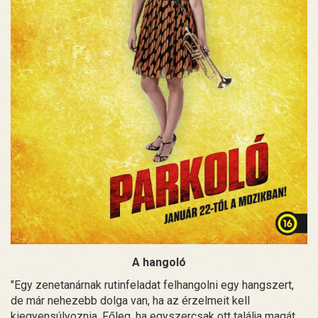
A hangoló
"Egy zenetanárnak rutinfeladat felhangolni egy hangszert,
de már nehezebb dolga van, ha az érzelmeit kell
kiegyensúlyoznia. Főleg, ha egyszercsak ott találja magát