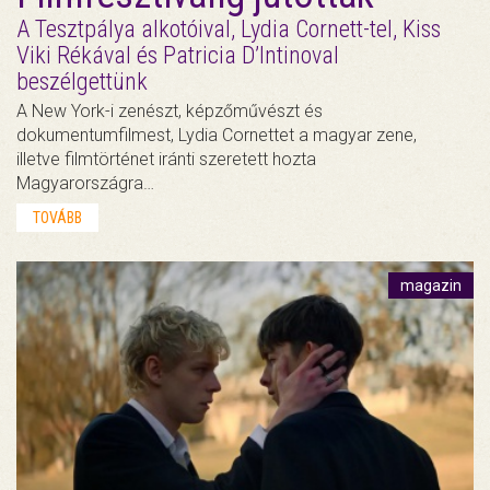
A Tesztpálya alkotóival, Lydia Cornett-tel, Kiss
Viki Rékával és Patricia D’Intinoval
beszélgettünk
A New York-i zenészt, képzőművészt és
dokumentumfilmest, Lydia Cornettet a magyar zene,
illetve filmtörténet iránti szeretett hozta
Magyarországra…
TOVÁBB
magazin