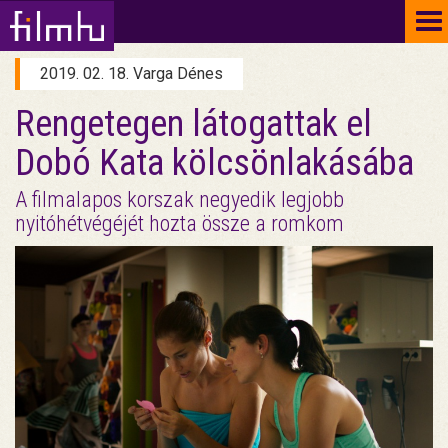
To
na
2019. 02. 18. Varga Dénes
Rengetegen látogattak el
Dobó Kata kölcsönlakásába
A filmalapos korszak negyedik legjobb
nyitóhétvégéjét hozta össze a romkom