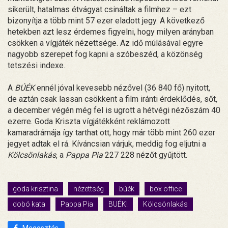
sikerült, hatalmas étvágyat csináltak a filmhez – ezt
bizonyítja a több mint 57 ezer eladott jegy. A következő
hetekben azt lesz érdemes figyelni, hogy milyen arányban
csökken a vígjáték nézettsége. Az idő múlásával egyre
nagyobb szerepet fog kapni a szóbeszéd, a közönség
tetszési indexe.
A
BÚÉK
ennél jóval kevesebb nézővel (36 840 fő) nyitott,
de aztán csak lassan csökkent a film iránti érdeklődés, sőt,
a december végén még fel is ugrott a hétvégi nézőszám 40
ezerre. Goda Kriszta vígjátékként reklámozott
kamaradrámája így tarthat ott, hogy már több mint 260 ezer
jegyet adtak el rá. Kíváncsian várjuk, meddig fog eljutni a
Kölcsönlakás
, a
Pappa Pia
227 228 nézőt gyűjtött.
goda krisztina
nézettség
búék
box office
dobó kata
Pappa Pia
BUÉK!
Kölcsönlakás
Megosztás