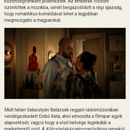
közönségfilmként jellemezték. Az emberek viszont
özönlöttek a mozikba, ismét beigazolódott a régi igazság,
hogy romantikus komédiával lehet a legjobban
megmozgatni a magyarokat.
Múlt héten Sebestyén Balázsék reggeli rádióműsorában
vendégeskedett Dobó Kata, ahol elmondta a filmipar egyik
alapvetését, vagyis hogy a első hétvége leginkább a
marketingről szól. A
Kölcsönlakás
népszerűsítése remekül