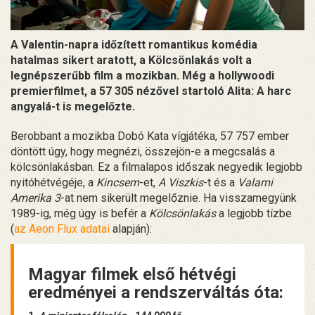
A Valentin-napra időzített romantikus komédia
hatalmas sikert aratott, a Kölcsönlakás volt a
legnépszerűbb film a mozikban. Még a hollywoodi
premierfilmet, a 57 305 nézővel startoló Alita: A harc
angyalá-t is megelőzte.
Berobbant a mozikba Dobó Kata vígjátéka, 57 757 ember
döntött úgy, hogy megnézi, összejön-e a megcsalás a
kölcsönlakásban. Ez a filmalapos időszak negyedik legjobb
nyitóhétvégéje, a
Kincsem
-et,
A Viszkis
-t és a
Valami
Amerika 3
-at nem sikerült megelőznie. Ha visszamegyünk
1989-ig, még úgy is befér a
Kölcsönlakás
a legjobb tízbe
(
az Aeon Flux adatai
alapján):
Magyar filmek első hétvégi
eredményei a rendszerváltás óta: