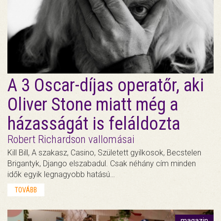
A 3 Oscar-díjas operatőr, aki
Oliver Stone miatt még a
házasságát is feláldozta
Robert Richardson vallomásai
Kill Bill, A szakasz, Casino, Született gyilkosok, Becstelen
Brigantyk, Django elszabadul. Csak néhány cím minden
idők egyik legnagyobb hatású…
TOVÁBB
magazin