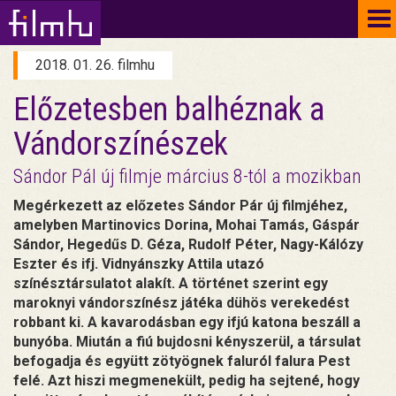
To
na
2018. 01. 26. filmhu
Előzetesben balhéznak a
Vándorszínészek
Sándor Pál új filmje március 8-tól a mozikban
Megérkezett az előzetes Sándor Pár új filmjéhez,
amelyben Martinovics Dorina, Mohai Tamás, Gáspár
Sándor, Hegedűs D. Géza, Rudolf Péter, Nagy-Kálózy
Eszter és ifj. Vidnyánszky Attila utazó
színésztársulatot alakít. A történet szerint egy
maroknyi vándorszínész játéka dühös verekedést
robbant ki. A kavarodásban egy ifjú katona beszáll a
bunyóba. Miután a fiú bujdosni kényszerül, a társulat
befogadja és együtt zötyögnek faluról falura Pest
felé. Azt hiszi megmenekült, pedig ha sejtené, hogy