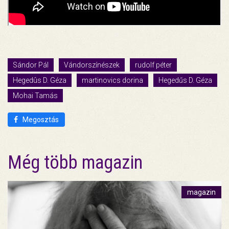
Sándor Pál
Vándorszínészek
rudolf péter
Hegedûs D. Géza
martinovics dorina
Hegedűs D. Géza
Mohai Tamás
Megosztás
Még több magazin
magazin