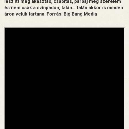
lesz itt még akasztás, csábítás, párbaj meg szerelem
és nem csak a színpadon, talán… talán akkor is minden
áron velük tartana. Forrás: Big Bang Media