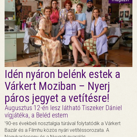
Idén nyáron belénk estek a
Várkert Moziban – Nyerj
páros jegyet a vetítésre!
Augusztus 12-én lesz látható Tiszeker Dániel
vígjátéka, a Beléd estem
’90-es évekbeli nosztalgia túrával folytatódik a Várkert
Bazár és a Filmhu közös nyári vetítéssorozata. A
Nagykarácsony és a Nyugati nyaralás…