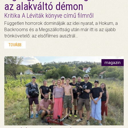
az alakváltó démon
Kritika A Léviták könyve című filmről
Független horrorok dominálják az idei nyarat, a Hokum, a
Backrooms és a Megszállottság után már itt is az újabb
trónkövetelő: az elsőfilmes ausztrál…
TOVÁBB
magazin