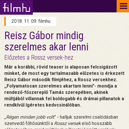
To
na
2018. 11. 09. filmhu
Reisz Gábor mindig
szerelmes akar lenni
Előzetes a Rossz versek-hez
Már a korábbi, rövid teaser is alaposan felcsigázott
minket, de most egy tartalmasabb előzetes is érkezett
Reisz Gábor második filmjéhez, a Rossz versekhez.
,,Folyamatosan szerelmes akartam lenni"- mondja a
rendező-főszereplő Tamás szerepében, akinek
múltjából villannak fel boldogabb és drámai pillanatok a
rendkívül ígéretes kedvcsinálóban.
,,
Régen minden jobb volt
." - halljuk szerelmi csalódásban
szenvedő főhősünktől a
Rossz versek
első hosszabb