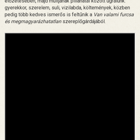
előzetesében, majd múltjának pillanatai között ugrálunk:
gyerekkor, szerelem, suli, vizilabda, költemények, közben
pedig több kedves ismerős is feltűnik a
Van valami furcsa
és megmagyarázhatatlan
szereplőgárdájából.