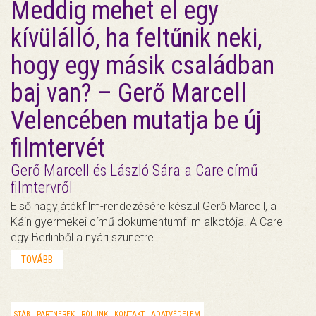
Meddig mehet el egy
kívülálló, ha feltűnik neki,
hogy egy másik családban
baj van? – Gerő Marcell
Velencében mutatja be új
filmtervét
Gerő Marcell és László Sára a Care című
filmtervről
Első nagyjátékfilm-rendezésére készül Gerő Marcell, a
Káin gyermekei című dokumentumfilm alkotója. A Care
egy Berlinből a nyári szünetre…
TOVÁBB
STÁB
PARTNEREK
RÓLUNK
KONTAKT
ADATVÉDELEM