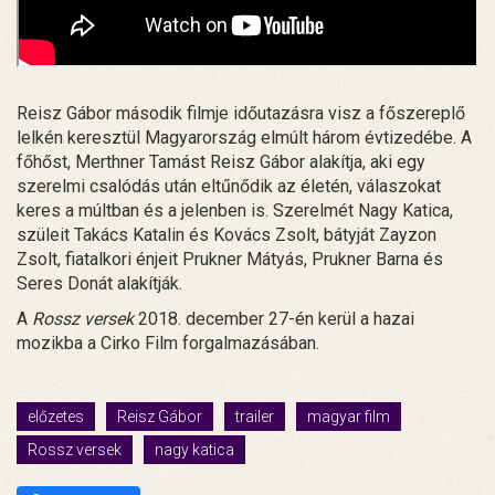
Reisz Gábor második filmje időutazásra visz a főszereplő
lelkén keresztül Magyarország elmúlt három évtizedébe. A
főhőst, Merthner Tamást Reisz Gábor alakítja, aki egy
szerelmi csalódás után eltűnődik az életén, válaszokat
keres a múltban és a jelenben is. Szerelmét Nagy Katica,
szüleit Takács Katalin és Kovács Zsolt, bátyját Zayzon
Zsolt, fiatalkori énjeit Prukner Mátyás, Prukner Barna és
Seres Donát alakítják.
A
Rossz versek
2018. december 27-én kerül a hazai
mozikba a Cirko Film forgalmazásában.
előzetes
Reisz Gábor
trailer
magyar film
Rossz versek
nagy katica