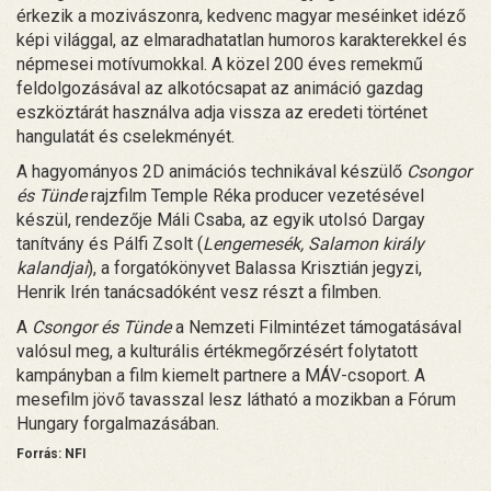
érkezik a mozivászonra, kedvenc magyar meséinket idéző
képi világgal, az elmaradhatatlan humoros karakterekkel és
népmesei motívumokkal. A közel 200 éves remekmű
feldolgozásával az alkotócsapat az animáció gazdag
eszköztárát használva adja vissza az eredeti történet
hangulatát és cselekményét.
A hagyományos 2D animációs technikával készülő
Csongor
és Tünde
rajzfilm Temple Réka producer vezetésével
készül, rendezője Máli Csaba, az egyik utolsó Dargay
tanítvány és Pálfi Zsolt (
Lengemesék, Salamon király
kalandjai
), a forgatókönyvet Balassa Krisztián jegyzi,
Henrik Irén tanácsadóként vesz részt a filmben.
A
Csongor és Tünde
a Nemzeti Filmintézet támogatásával
valósul meg, a kulturális értékmegőrzésért folytatott
kampányban a film kiemelt partnere a MÁV-csoport. A
mesefilm jövő tavasszal lesz látható a mozikban a Fórum
Hungary forgalmazásában.
Forrás: NFI