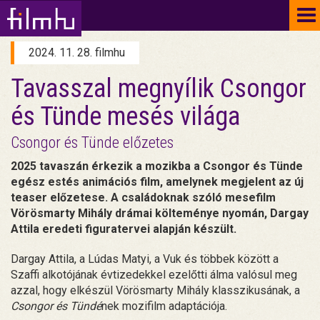
To
na
2024. 11. 28. filmhu
Tavasszal megnyílik Csongor
és Tünde mesés világa
Csongor és Tünde előzetes
2025 tavaszán érkezik a mozikba a Csongor és Tünde
egész estés animációs film, amelynek megjelent az új
teaser előzetese. A családoknak szóló mesefilm
Vörösmarty Mihály drámai költeménye nyomán, Dargay
Attila eredeti figuratervei alapján készült.
Dargay Attila, a Lúdas Matyi, a Vuk és többek között a
Szaffi alkotójának évtizedekkel ezelőtti álma valósul meg
azzal, hogy elkészül Vörösmarty Mihály klasszikusának, a
Csongor és Tündé
nek mozifilm adaptációja.