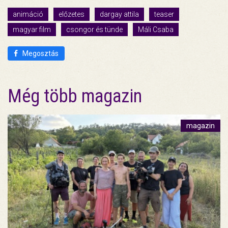
animáció
előzetes
dargay attila
teaser
magyar film
csongor és tünde
Máli Csaba
Megosztás
Még több magazin
magazin