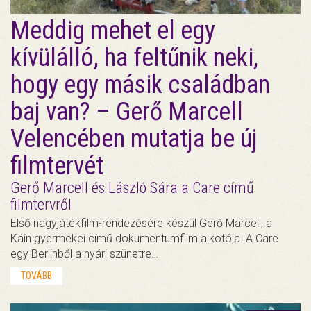
Meddig mehet el egy
kívülálló, ha feltűnik neki,
hogy egy másik családban
baj van? – Gerő Marcell
Velencében mutatja be új
filmtervét
Gerő Marcell és László Sára a Care című
filmtervről
Első nagyjátékfilm-rendezésére készül Gerő Marcell, a
Káin gyermekei című dokumentumfilm alkotója. A Care
egy Berlinből a nyári szünetre…
TOVÁBB