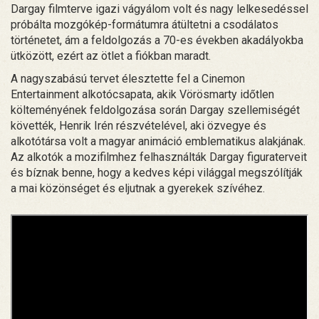
Dargay filmterve igazi vágyálom volt és nagy lelkesedéssel
próbálta mozgókép-formátumra átültetni a csodálatos
történetet, ám a feldolgozás a 70-es években akadályokba
ütközött, ezért az ötlet a fiókban maradt.
A nagyszabású tervet élesztette fel a Cinemon
Entertainment alkotócsapata, akik Vörösmarty időtlen
költeményének feldolgozása során Dargay szellemiségét
követték, Henrik Irén részvételével, aki özvegye és
alkotótársa volt a magyar animáció emblematikus alakjának.
Az alkotók a mozifilmhez felhasználták Dargay figuraterveit
és bíznak benne, hogy a kedves képi világgal megszólítják
a mai közönséget és eljutnak a gyerekek szívéhez.