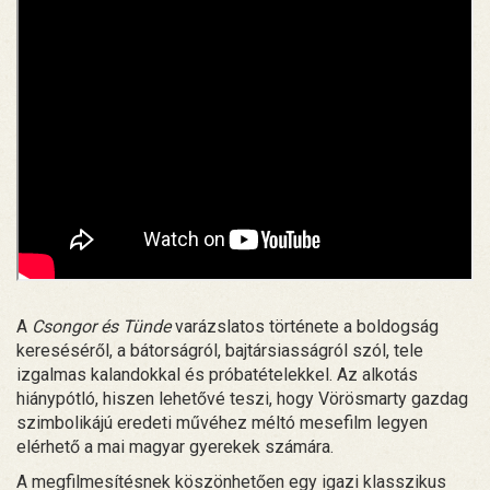
A
Csongor és Tünde
varázslatos története a boldogság
kereséséről, a bátorságról, bajtársiasságról szól, tele
izgalmas kalandokkal és próbatételekkel. Az alkotás
hiánypótló, hiszen lehetővé teszi, hogy Vörösmarty gazdag
szimbolikájú eredeti művéhez méltó mesefilm legyen
elérhető a mai magyar gyerekek számára.
A megfilmesítésnek köszönhetően egy igazi klasszikus