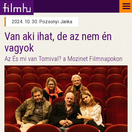
To
na
2024. 10. 30. Pozsonyi Janka
Van aki ihat, de az nem én
vagyok
Az És mi van Tomival? a Mozinet Filmnapokon