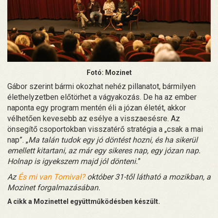
Fotó: Mozinet
Gábor szerint bármi okozhat nehéz pillanatot, bármilyen
élethelyzetben előtörhet a vágyakozás. De ha az ember
naponta egy program mentén éli a józan életét, akkor
vélhetően kevesebb az esélye a visszaesésre. Az
önsegítő csoportokban visszatérő stratégia a „csak a mai
nap”. „
Ma talán tudok egy jó döntést hozni, és ha sikerül
emellett kitartani, az már egy sikeres nap, egy józan nap.
Holnap is igyekszem majd jól dönteni.
”
Az
És mi van Tomival?
október 31-től látható a mozikban, a
Mozinet forgalmazásában.
A cikk a Mozinettel együttműködésben készült.