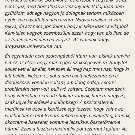
nem igaz, mert borzalmas a viszonyunk. Valójában nem
gyűlölöm, sőt egy nagyon jó dolognak tartom, miközben
nyolc éve egyáltalán nem iszom. Nagyon mélyre el van
rakva, de azt nem gondolom, hogy ki kéne irtani a világból.
Kénytelen vagyok szembesülni azzal, hogy van aki ihat, de
az történetesen nem én vagyok. Az ivásnak annyi
árnyalata, univerzuma van.
Én egyáltalán nem szorongásból ittam, van, akinek annyira
nehéz az élete, hogy már reggel szüksége van rá. Sanyitól
sokat vett el az élet, nehezen éli meg nap mint nap, hogy ki
lett belőle. Nekem ez soha nem esett nehezemre, én a
dionüszoszi vonalon voltam, a boldog ördög, semmi
problémám nem volt, buli ivó voltam. Szoktam mondani,
hogy valójában nem alkoholista vagyok, hanem nagyivó,
csak ugye kit érdekel a különbség? A pszichiáternél
merülnek fel azok a kérdések egy teszten, hogy volt-e az
ivásból bármi problémám nekem vagy a családtagjaimnak,
okoztam-e balesetet, voltam-e lecsukva, összetörtem-e
bármit. Ezen a teszten maximális pontszámot kaptam. Az