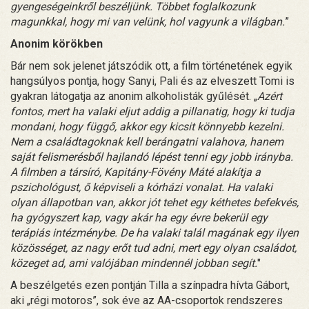
gyengeségeinkről beszéljünk. Többet foglalkozunk
magunkkal, hogy mi van velünk, hol vagyunk a világban.
”
Anonim körökben
Bár nem sok jelenet játszódik ott, a film történetének egyik
hangsúlyos pontja, hogy Sanyi, Pali és az elveszett Tomi is
gyakran látogatja az anonim alkoholisták gyűlését. „
Azért
fontos, mert ha valaki eljut addig a pillanatig, hogy ki tudja
mondani, hogy függő, akkor egy kicsit könnyebb kezelni.
Nem a családtagoknak kell berángatni valahova, hanem
saját felismerésből hajlandó lépést tenni egy jobb irányba.
A filmben a társíró, Kapitány-Fövény Máté alakítja a
pszichológust, ő képviseli a kórházi vonalat. Ha valaki
olyan állapotban van, akkor jót tehet egy kéthetes befekvés,
ha gyógyszert kap, vagy akár ha egy évre bekerül egy
terápiás intézménybe. De ha valaki talál magának egy ilyen
közösséget, az nagy erőt tud adni, mert egy olyan családot,
közeget ad, ami valójában mindennél jobban segít.
"
A beszélgetés ezen pontján Tilla a színpadra hívta Gábort,
aki „régi motoros”, sok éve az AA-csoportok rendszeres