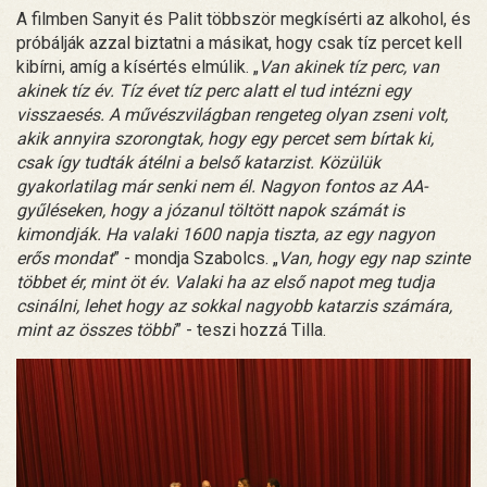
A filmben Sanyit és Palit többször megkísérti az alkohol, és
próbálják azzal biztatni a másikat, hogy csak tíz percet kell
kibírni, amíg a kísértés elmúlik. „
Van akinek tíz perc, van
akinek tíz év. Tíz évet tíz perc alatt el tud intézni egy
visszaesés. A művészvilágban rengeteg olyan zseni volt,
akik annyira szorongtak, hogy egy percet sem bírtak ki,
csak így tudták átélni a belső katarzist. Közülük
gyakorlatilag már senki nem él. Nagyon fontos az AA-
gyűléseken, hogy a józanul töltött napok számát is
kimondják. Ha valaki 1600 napja tiszta, az egy nagyon
erős mondat
” - mondja Szabolcs. „
Van, hogy egy nap szinte
többet ér, mint öt év. Valaki ha az első napot meg tudja
csinálni, lehet hogy az sokkal nagyobb katarzis számára,
mint az összes többi
” - teszi hozzá Tilla.