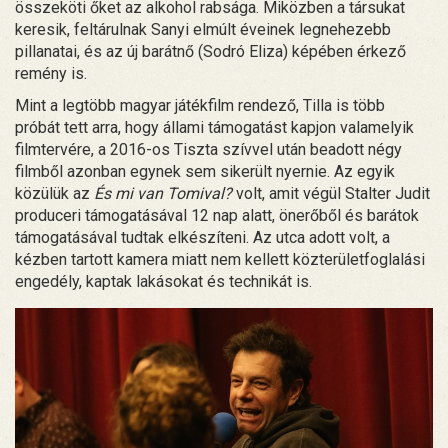
összeköti őket az alkohol rabsága. Miközben a társukat
keresik, feltárulnak Sanyi elmúlt éveinek legnehezebb
pillanatai, és az új barátnő (Sodró Eliza) képében érkező
remény is.
Mint a legtöbb magyar játékfilm rendező, Tilla is több
próbát tett arra, hogy állami támogatást kapjon valamelyik
filmtervére, a 2016-os Tiszta szívvel után beadott négy
filmből azonban egynek sem sikerült nyernie. Az egyik
közülük az
És mi van Tomival?
volt, amit végül Stalter Judit
produceri támogatásával 12 nap alatt, önerőből és barátok
támogatásával tudtak elkészíteni. Az utca adott volt, a
kézben tartott kamera miatt nem kellett közterületfoglalási
engedély, kaptak lakásokat és technikát is.