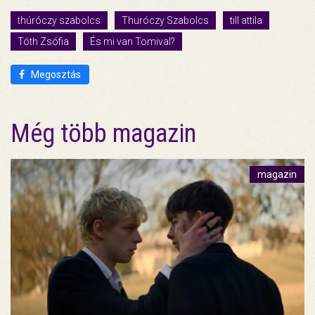
thúróczy szabolcs
Thuróczy Szabolcs
till attila
Tóth Zsófia
És mi van Tomival?
Megosztás
Még több magazin
magazin