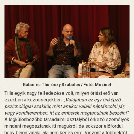
Gábor és Thuróczy Szabolcs / Fotó: Mozinet
Tilla egyik nagy felfedezése volt, milyen óriási erő van
ezekben a közösségekben. „
Valójában ez egy önképző
pszichológiai szakkör, mint amikor valaki néptáncolni jár,
vagy konditeremben, itt az emberek megtanulnak beszélni
.”
A legkülönbözőbb társadalmi osztályból érkező személyek
mindent megosztanak itt magukról, de sokszor előfordul,
hogy bejön valaki, aki nem képes erre. Viszont a többiektől