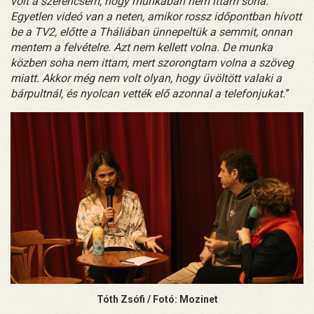
volt a szerencsém, hogy munkában nem ittam soha.
Egyetlen videó van a neten, amikor rossz időpontban hívott
be a TV2, előtte a Tháliában ünnepeltük a semmit, onnan
mentem a felvételre. Azt nem kellett volna. De munka
közben soha nem ittam, mert szorongtam volna a szöveg
miatt. Akkor még nem volt olyan, hogy üvöltött valaki a
bárpultnál, és nyolcan vették elő azonnal a telefonjukat.
”
Tóth Zsófi / Fotó: Mozinet