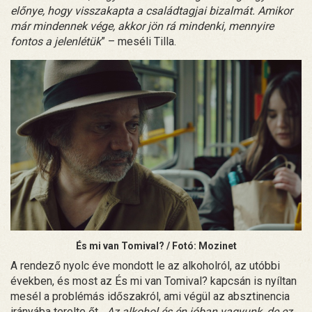
előnye, hogy visszakapta a családtagjai bizalmát. Amikor
már mindennek vége, akkor jön rá mindenki, mennyire
fontos a jelenlétük
” – meséli Tilla.
És mi van Tomival? / Fotó: Mozinet
A rendező nyolc éve mondott le az alkoholról, az utóbbi
években, és most az És mi van Tomival? kapcsán is nyíltan
mesél a problémás időszakról, ami végül az absztinencia
irányába terelte őt. „
Az alkohol és én jóban vagyunk, de ez