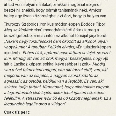
át tud venni olyan mintákat, amikkel megtanul magáról
beszélni, anélkül, hogy bármit tanítanának neki. Amikor
belép egy ilyen közösségbe, azt érzi, hogy jó helyen van.
Thuróczy Szabolcs ironikus módon éppen Bödőcs Tibor
Meg se kínáltak
című monodrámájáról érkezik meg a
beszélgetésbe, ami szintén az alkohol témáját járja körül.
„
Nekem nagy torzulásokat nem okozott az alkohol, olyan
vagyok mint A tanúban Pelikán elvtárs,
»Én tulajdonképpen
mindent«
. Ebben élek, apámat sose láttam se tejet, se vizet
inni. Mindig ott van az örök magyar beszélgetés, hogy
»jó
hát a Lacihoz képest sokkal kevesebbet iszok.«
Mindig
van mivel felmenteni magad, van aki torzul ettől, van, aki
megőrül, van az elájulós, a nagyon szórakoztató, az
agresszív, az ostoba, belőlük van a legtöbb. És van, aki
szinten tudja tartani. Kimondani, hogy alkoholista vagyok,
a legfontosabb első lépés, akkor lehet igazán elkezdeni
felépülni. A stresszes ivók 50 és 60 között meghalnak. Ez a
legdurvább legális drog a világon
.”
Csak tíz perc