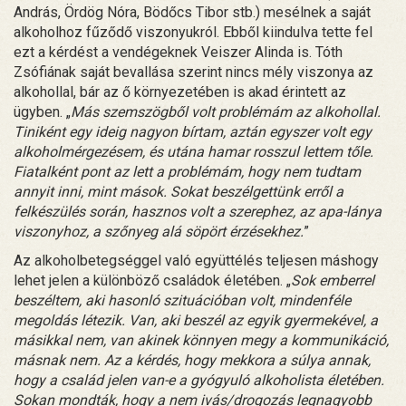
András, Ördög Nóra, Bödőcs Tibor stb.) mesélnek a saját
alkoholhoz fűződő viszonyukról. Ebből kiindulva tette fel
ezt a kérdést a vendégeknek Veiszer Alinda is. Tóth
Zsófiának saját bevallása szerint nincs mély viszonya az
alkohollal, bár az ő környezetében is akad érintett az
ügyben. „
Más szemszögből volt problémám az alkohollal.
Tiniként egy ideig nagyon bírtam, aztán egyszer volt egy
alkoholmérgezésem, és utána hamar rosszul lettem tőle.
Fiatalként pont az lett a problémám, hogy nem tudtam
annyit inni, mint mások. Sokat beszélgettünk erről a
felkészülés során, hasznos volt a szerephez, az apa-lánya
viszonyhoz, a szőnyeg alá söpört érzésekhez.
”
Az alkoholbetegséggel való együttélés teljesen máshogy
lehet jelen a különböző családok életében. „
Sok emberrel
beszéltem, aki hasonló szituációban volt, mindenféle
megoldás létezik. Van, aki beszél az egyik gyermekével, a
másikkal nem, van akinek könnyen megy a kommunikáció,
másnak nem. Az a kérdés, hogy mekkora a súlya annak,
hogy a család jelen van-e a gyógyuló alkoholista életében.
Sokan mondták, hogy a nem ivás/drogozás legnagyobb