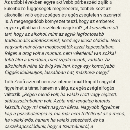
Az utóbbi években egyre aktívabb párbeszéd zajlik a
különböző függőségek megéléséről, többek közt az
alkohollal való egészséges és egészségtelen viszonyról
is. A megengedőbb környezet teszi, hogy az emberek
egyre nyíltabban beszélnek magukról? „
A korszellem ott
tart, hogy az alkohol, mint az egyik legfontosabb
tradícionális kábítószerünk, kezd egy kicsit oldódni. Nem
vagyunk már olyan megbocsátók ezzel kapcsolatban.
Régen a drog volt a mumus, nem véletlenül van sokkal
több film a témában, mert izgalmasabb, vadabb. Az
alkoholnál néha tíz évig kell inni, hogy egy komolyabb
függés kialakuljon, lassabban hat, máshova megy.
”
Tóth Zsófi szerint nem az internet miatt kapott nagyobb
figyelmet a téma, hanem a világ, az egészségfelfogás
változik. „
Régen menő volt, ha valaki ivott vagy cigizett,
státuszszimbólum volt. Azóta már rengeteg kutatás
készült, hogy mi miért nagyon káros. Nagyobb figyelmet
kap a pszichoterápia is, ma már nem feltétlenül az a menő,
ha valaki erős, hanem ha valaki sebezhető, és ha
összekapcsolódunk, hogy a traumáinkról, a