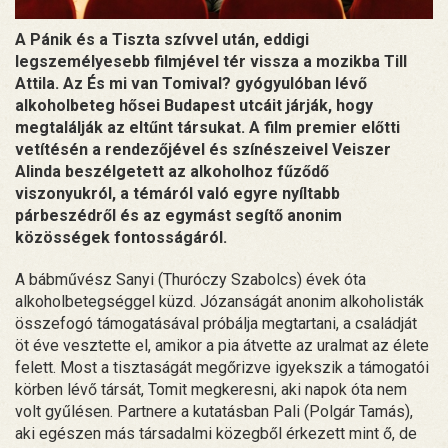
A Pánik és a Tiszta szívvel után, eddigi
legszemélyesebb filmjével tér vissza a mozikba Till
Attila. Az És mi van Tomival? gyógyulóban lévő
alkoholbeteg hősei Budapest utcáit járják, hogy
megtalálják az eltűnt társukat. A film premier előtti
vetítésén a rendezőjével és színészeivel Veiszer
Alinda beszélgetett az alkoholhoz fűződő
viszonyukról, a témáról való egyre nyíltabb
párbeszédről és az egymást segítő anonim
közösségek fontosságáról.
A bábművész Sanyi (Thuróczy Szabolcs) évek óta
alkoholbetegséggel küzd. Józanságát anonim alkoholisták
összefogó támogatásával próbálja megtartani, a családját
öt éve vesztette el, amikor a pia átvette az uralmat az élete
felett. Most a tisztaságát megőrizve igyekszik a támogatói
körben lévő társát, Tomit megkeresni, aki napok óta nem
volt gyűlésen. Partnere a kutatásban Pali (Polgár Tamás),
aki egészen más társadalmi közegből érkezett mint ő, de