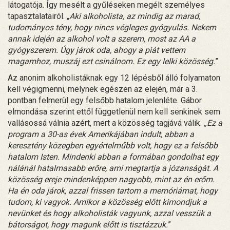
látogatója. Így mesélt a gyűléseken megélt személyes
tapasztalatairól. „
Aki alkoholista, az mindig az marad,
tudományos tény, hogy nincs végleges gyógyulás. Nekem
annak idején az alkohol volt a szerem, most az AA a
gyógyszerem. Úgy járok oda, ahogy a piát vettem
magamhoz, muszáj ezt csinálnom. Ez egy lelki közösség.
”
Az anonim alkoholistáknak egy 12 lépésből álló folyamaton
kell végigmenni, melynek egészen az elején, már a 3.
pontban felmerül egy felsőbb hatalom jelenléte. Gábor
elmondása szerint ettől függetlenül nem kell senkinek sem
vallásossá válnia azért, mert a közösség tagjává válik.
„Ez a
program a 30-as évek Amerikájában indult, abban a
keresztény közegben egyértelműbb volt, hogy ez a felsőbb
hatalom Isten. Mindenki abban a formában gondolhat egy
nálánál hatalmasabb erőre, ami megtartja a józanságát. A
közösség ereje mindenképpen nagyobb, mint az én erőm.
Ha én oda járok, azzal frissen tartom a memóriámat, hogy
tudom, ki vagyok. Amikor a közösség előtt kimondjuk a
nevünket és hogy alkoholisták vagyunk, azzal vesszük a
bátorságot, hogy magunk előtt is tisztázzuk.
”