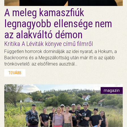
A meleg kamaszfiúk
legnagyobb ellensége nem
az alakváltó démon
Kritika A Léviták könyve című filmről
Független horrorok dominálják az idei nyarat, a Hokum, a
Backrooms és a Megszállottság után már itt is az újabb
trónkövetelő: az elsőfilmes ausztrál…
TOVÁBB
magazin