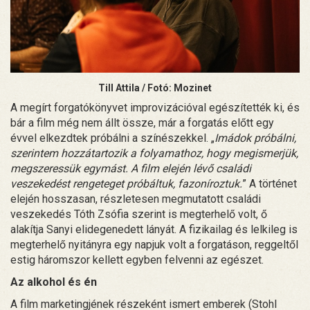
Till Attila / Fotó: Mozinet
A megírt forgatókönyvet improvizációval egészítették ki, és
bár a film még nem állt össze, már a forgatás előtt egy
évvel elkezdtek próbálni a színészekkel. „
Imádok próbálni,
szerintem hozzátartozik a folyamathoz, hogy megismerjük,
megszeressük egymást. A film elején lévő családi
veszekedést rengeteget próbáltuk, fazoníroztuk.
” A történet
elején hosszasan, részletesen megmutatott családi
veszekedés Tóth Zsófia szerint is megterhelő volt, ő
alakítja Sanyi elidegenedett lányát. A fizikailag és lelkileg is
megterhelő nyitányra egy napjuk volt a forgatáson, reggeltől
estig háromszor kellett egyben felvenni az egészet.
Az alkohol és én
A film marketingjének részeként ismert emberek (Stohl