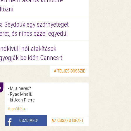
ért nem akarok külföldre
ltözni
a Seydoux egy szörnyeteget
eret, és nincs ezzel egyedül
ndkívüli női alakítások
gyogják be idén Cannes-t
A TELJES DOSSZIÉ
- Mi a neved?
- Ryad Mnaili.
- Itt Jean-Pierre.
A próféta
OSZD MEG!
AZ ÖSSZES IDÉZET