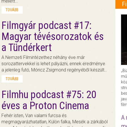
mellett…
F
TOVÁBB
Filmgyár podcast #17:
Magyar tévésorozatok és
a Tündérkert
A Nemzeti Filmintézethez néhány éve már
sorozattervekkel is lehet pályázni, ennek eredménye
a jelenleg futó, Móricz Zsigmond regényéből készült…
„Bi
műk
TOVÁBB
köz
str
Filmhu podcast #75: 20
bes
ja
éves a Proton Cinema
fil
Fehér isten, Van valami furcsa és
A 
megmagyarázhatatlan, Külön falka, Mesék a zárkából
me