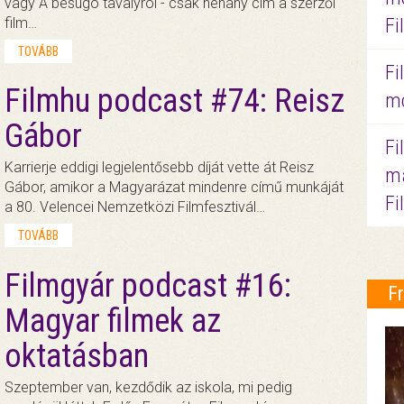
vagy A besúgó tavalyról - csak néhány cím a szerzői
film…
Fi
TOVÁBB
Fi
Filmhu podcast #74: Reisz
mo
Gábor
Fi
Karrierje eddigi legjelentősebb díját vette át Reisz
ma
Gábor, amikor a Magyarázat mindenre című munkáját
Fi
a 80. Velencei Nemzetközi Filmfesztivál…
TOVÁBB
Filmgyár podcast #16:
F
Magyar filmek az
oktatásban
Szeptember van, kezdődik az iskola, mi pedig