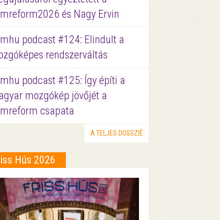
lmreform2026 és Nagy Ervin
lmhu podcast #124: Elindult a
zgóképes rendszerváltás
lmhu podcast #125: Így építi a
gyar mozgókép jövőjét a
lmreform csapata
A TELJES DOSSZIÉ
riss Hús 2026