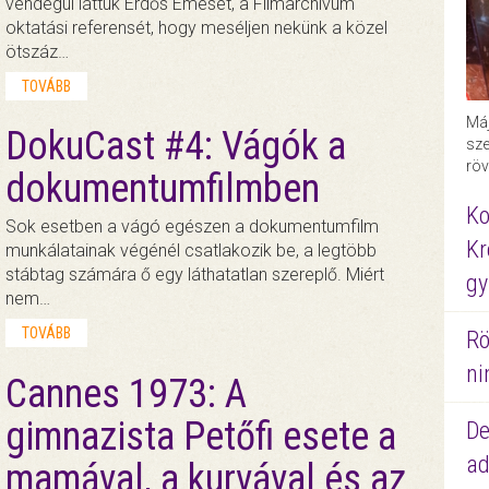
vendégül láttuk Erdős Emesét, a Filmarchívum
oktatási referensét, hogy meséljen nekünk a közel
ötszáz…
TOVÁBB
Máj
DokuCast #4: Vágók a
sze
röv
dokumentumfilmben
Ko
Sok esetben a vágó egészen a dokumentumfilm
Kr
munkálatainak végénél csatlakozik be, a legtöbb
stábtag számára ő egy láthatatlan szereplő. Miért
gy
nem…
TOVÁBB
Rö
ni
Cannes 1973: A
gimnazista Petőfi esete a
De
ad
mamával, a kurvával és az