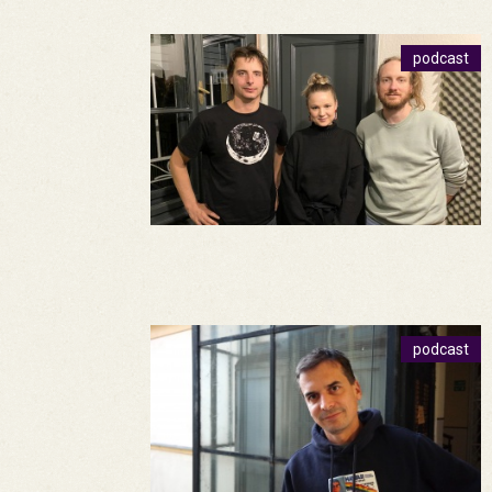
podcast
podcast