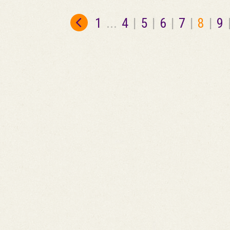
1
...
4
|
5
|
6
|
7
|
8
|
9