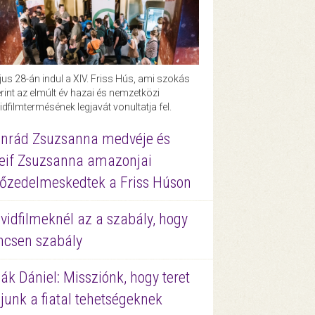
us 28-án indul a XIV. Friss Hús, ami szokás
rint az elmúlt év hazai és nemzetközi
idfilmtermésének legjavát vonultatja fel.
nrád Zsuzsanna medvéje és
eif Zsuzsanna amazonjai
őzedelmeskedtek a Friss Húson
vidfilmeknél az a szabály, hogy
ncsen szabály
ák Dániel: Missziónk, hogy teret
junk a fiatal tehetségeknek