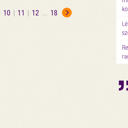
mi
kö
|
10
|
11
|
12
...
18
Lé
sz
Re
ra