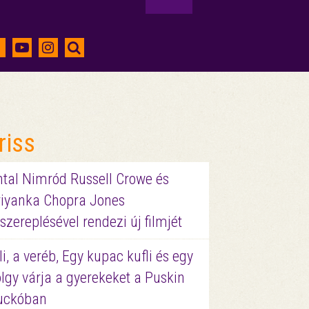
riss
ntal Nimród Russell Crowe és
riyanka Chopra Jones
szereplésével rendezi új filmjét
li, a veréb, Egy kupac kufli és egy
lgy várja a gyerekeket a Puskin
uckóban