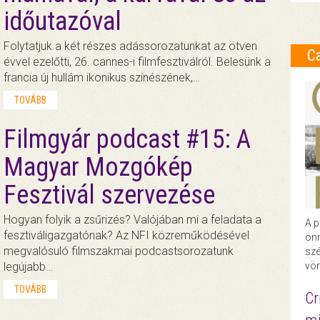
időutazóval
Folytatjuk a két részes adássorozatunkat az ötven
C
évvel ezelőtti, 26. cannes-i filmfesztiválról. Belesünk a
francia új hullám ikonikus színészének,…
TOVÁBB
Filmgyár podcast #15: A
Magyar Mozgókép
Fesztivál szervezése
Hogyan folyik a zsűrizés? Valójában mi a feladata a
A p
fesztiváligazgatónak? Az NFI közreműködésével
önr
megvalósuló filmszakmai podcastsorozatunk
szé
vör
legújabb…
TOVÁBB
Cr