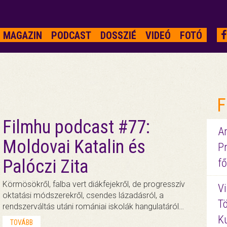
MAGAZIN
PODCAST
DOSSZIÉ
VIDEÓ
FOTÓ
F
Filmhu podcast #77:
A
Moldovai Katalin és
P
Palóczi Zita
fő
Körmösökről, falba vert diákfejekről, de progresszív
Vi
oktatási módszerekről, csendes lázadásról, a
Tö
rendszerváltás utáni romániai iskolák hangulatáról…
K
TOVÁBB