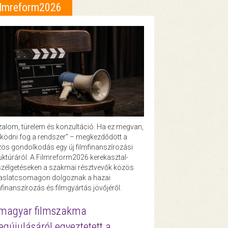
ilmreform2026
zalom, türelem és konzultáció. Ha ez megvan,
ödni fog a rendszer” – megkezdődött a
ös gondolkodás egy új filmfinanszírozási
uktúráról. A Filmreform2026 kerekasztal-
zélgetéseken a szakmai résztvevők közös
vaslatcsomagon dolgoznak a hazai
mfinanszírozás és filmgyártás jövőjéről.
magyar filmszakma
gújulásáról egyeztetett a