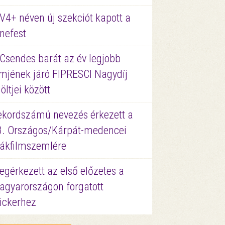
V4+ néven új szekciót kapott a
nefest
 Csendes barát az év legjobb
lmjének járó FIPRESCI Nagydíj
löltjei között
ekordszámú nevezés érkezett a
3. Országos/Kárpát-medencei
iákfilmszemlére
gérkezett az első előzetes a
agyarországon forgatott
ickerhez