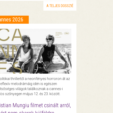
A TELJES DOSSZIÉ
annes 2026
olitikai thrillertől a neonfényes horroron át az
eflexív melodrámáig idén is egészen
lsőséges világok találkoznak a cannes-i
ös szőnyegen május 12. és 23. között.
istian Mungiu filmet csinált arról,