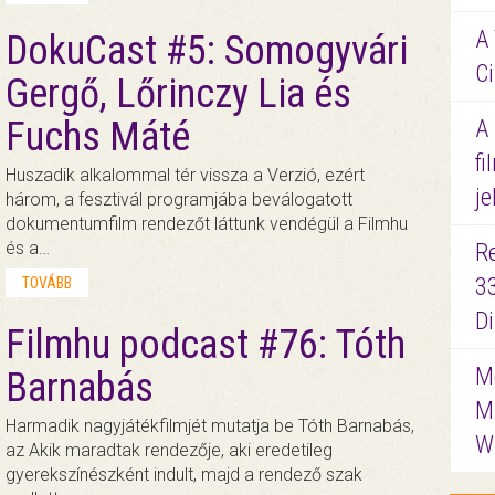
A 
DokuCast #5: Somogyvári
Ci
Gergő, Lőrinczy Lia és
Fuchs Máté
A
fi
Huszadik alkalommal tér vissza a Verzió, ezért
je
három, a fesztivál programjába beválogatott
dokumentumfilm rendezőt láttunk vendégül a Filmhu
és a…
R
3
TOVÁBB
D
Filmhu podcast #76: Tóth
Me
Barnabás
M
Harmadik nagyjátékfilmjét mutatja be Tóth Barnabás,
W
az Akik maradtak rendezője, aki eredetileg
gyerekszínészként indult, majd a rendező szak