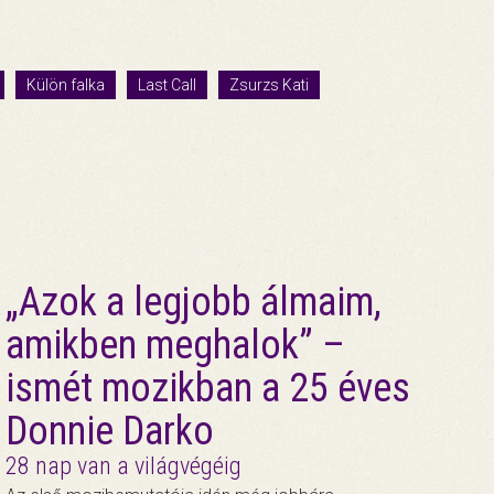
Külön falka
Last Call
Zsurzs Kati
„Azok a legjobb álmaim,
amikben meghalok” –
ismét mozikban a 25 éves
Donnie Darko
28 nap van a világvégéig