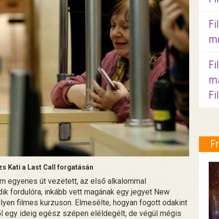
Fi
mo
Fi
ma
Fi
F
zs Kati a Last Call forgatásán
m egyenes út vezetett, az első alkalommal
ik fordulóra, inkább vett magának egy jegyet New
ilyen filmes kurzuson. Elmesélte, hogyan fogott odakint
ől egy ideig egész szépen eléldegélt, de végül mégis