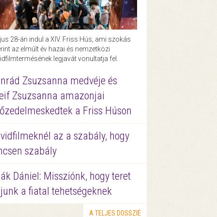
us 28-án indul a XIV. Friss Hús, ami szokás
rint az elmúlt év hazai és nemzetközi
idfilmtermésének legjavát vonultatja fel.
nrád Zsuzsanna medvéje és
eif Zsuzsanna amazonjai
őzedelmeskedtek a Friss Húson
vidfilmeknél az a szabály, hogy
ncsen szabály
ák Dániel: Missziónk, hogy teret
junk a fiatal tehetségeknek
A TELJES DOSSZIÉ