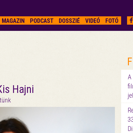
MAGAZIN
PODCAST
DOSSZIÉ
VIDEÓ
FOTÓ
F
A
fi
is Hajni
je
etünk
R
3
D