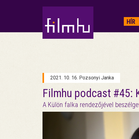
HIRDETÉS
HÍR
2021. 10. 16. Pozsonyi Janka
Filmhu podcast #45: K
A Külön falka rendezőjével beszélg