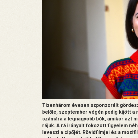
Tizenhárom évesen szponzorált gördeszká
belőle, szeptember végén pedig kijött a m
számára a legnagyobb bók, amikor azt mon
rájuk. A rá irányult fokozott figyelem néh
leveszi a cipőjét. Rövidfilmjei és a mozif