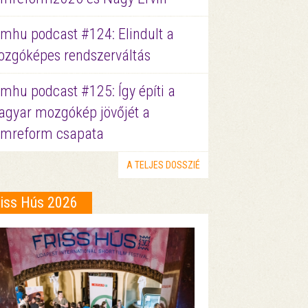
lmhu podcast #124: Elindult a
zgóképes rendszerváltás
lmhu podcast #125: Így építi a
gyar mozgókép jövőjét a
lmreform csapata
A TELJES DOSSZIÉ
riss Hús 2026