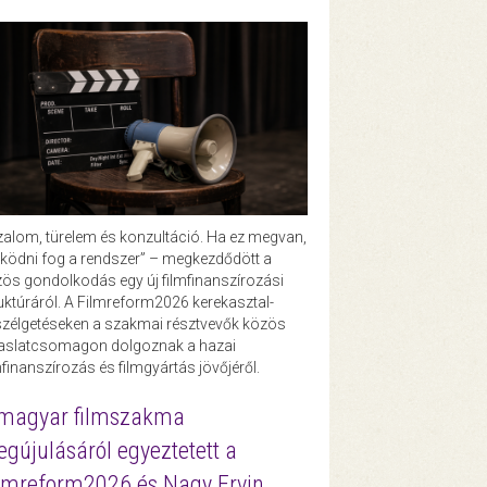
zalom, türelem és konzultáció. Ha ez megvan,
ödni fog a rendszer” – megkezdődött a
ös gondolkodás egy új filmfinanszírozási
uktúráról. A Filmreform2026 kerekasztal-
zélgetéseken a szakmai résztvevők közös
vaslatcsomagon dolgoznak a hazai
mfinanszírozás és filmgyártás jövőjéről.
magyar filmszakma
gújulásáról egyeztetett a
lmreform2026 és Nagy Ervin