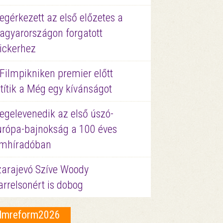
gérkezett az első előzetes a
agyarországon forgatott
ickerhez
Filmpikniken premier előtt
títik a Még egy kívánságot
egelevenedik az első úszó-
urópa-bajnokság a 100 éves
ilmhíradóban
zarajevó Szíve Woody
rrelsonért is dobog
ilmreform2026