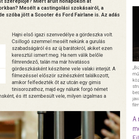
at szereplője? Miért árult hónapokon át
kban? Mesélt a castingolási szokásairól, a
de szóba jött a Scooter és Ford Fairlane is. Az adás
Hajni első igazi szenvedélye a gördeszka volt.
Csillogó szemmel mesélt nekünk a gurulás
szabadságáról és az új barátokról, akiket ezen
keresztül ismert meg. Ha nem válik belőle
filmrendező, talán ma már hivatásos
„Bi
gördeszkásként készítene vele valaki interjút. A
műk
filmezéssel először színészként találkozott,
köz
amikor felfedezték őt az utcán egy gimis
str
tinisorozathoz, majd egy nálunk forgó német
bes
nsként, és itt szembesült vele, milyen izgalmas a
ja
fil
A 
me
Fi