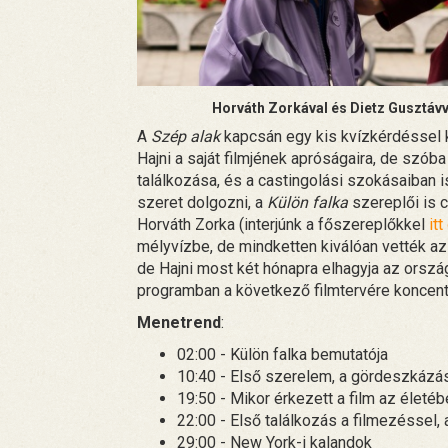
Horváth Zorkával és Dietz Gusztávv
A
Szép alak
kapcsán egy kis kvízkérdéssel k
Hajni a saját filmjének apróságaira, de szóba 
találkozása, és a castingolási szokásaiban 
szeret dolgozni, a
Külön falka
szereplői is 
Horváth Zorka (interjúnk a főszereplőkkel
it
mélyvízbe, de mindketten kiválóan vették az
de Hajni most két hónapra elhagyja az orszá
programban a következő filmtervére koncent
Menetrend
:
02:00 - Külön falka bemutatója
10:40 - Első szerelem, a gördeszkázá
19:50 - Mikor érkezett a film az életé
22:00 - Első találkozás a filmezéssel,
29:00 - New York-i kalandok