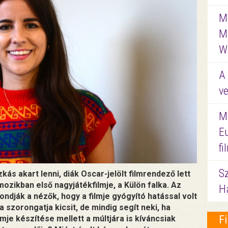
Me
M
W
A 
ve
M
E
f
S
s akart lenni, diák Oscar-jelölt filmrendező lett
ozikban első nagyjátékfilmje, a Külön falka. Az
Ha
dják a nézők, hogy a filmje gyógyító hatással volt
a szorongatja kicsit, de mindig segít neki, ha
F
ilmje készítése mellett a múltjára is kíváncsiak