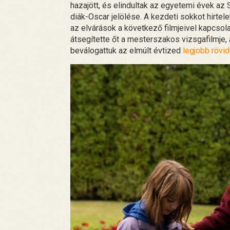
hazajött, és elindultak az egyetemi évek az
diák-Oscar jelölése. A kezdeti sokkot hirtel
az elvárások a következő filmjeivel kapcsola
átsegítette őt a mesterszakos vizsgafilmje,
beválogattuk az elmúlt évtized
legjobb rövid