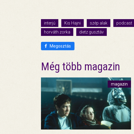
interjú
Kis Hajni
szép alak
podcast
horváth zorka
dietz gusztáv
Megosztás
Még több magazin
magazin