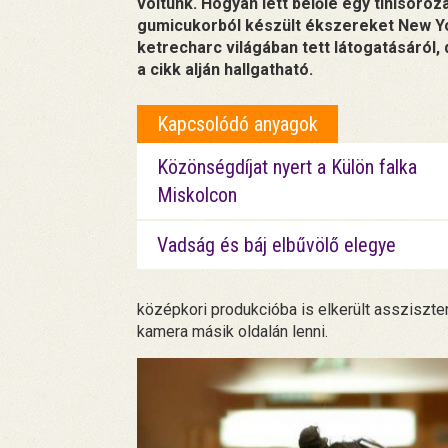
voltunk. Hogyan lett belőle egy tinisoroz
gumicukorból készült ékszereket New Yor
ketrecharc világában tett látogatásáról, 
a cikk alján hallgatható.
Kapcsolódó anyagok
Közönségdíjat nyert a Külön falka
Miskolcon
Vadság és báj elbűvölő elegye
középkori produkcióba is elkerült assziszte
kamera másik oldalán lenni.