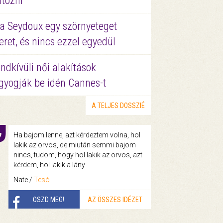
ltözni
a Seydoux egy szörnyeteget
eret, és nincs ezzel egyedül
ndkívüli női alakítások
gyogják be idén Cannes-t
A TELJES DOSSZIÉ
Ha bajom lenne, azt kérdeztem volna, hol
lakik az orvos, de miután semmi bajom
nincs, tudom, hogy hol lakik az orvos, azt
kérdem, hol lakik a lány.
Nate /
Tesó
OSZD MEG!
AZ ÖSSZES IDÉZET