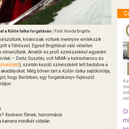
C
al a Külön falka forgatásán
/ Fotó: Konda Brigitta
észültünk, kíváncsiak voltunk mennyire emlékszik
jött a főhőssel, Egyed Brigittával való véletlen
is elmerültünk. Amatőr és profi színészekkel egyaránt
civilek – Dietz Gusztáv, volt MMA-s ketrecharcos és
t olvasható
), szintén kezdő színészként lett bedobva a
 akadályokat. Még bőven tart a
Külön falka
sajtókörútja,
got, hogy Berlinben, egy forgatókönyv-fejlesztő
A p
ráljon.
önr
szé
vör
s
Cr
be? Kedvenc filmek, horrormánia
mi
 a kamera mindkét oldalán