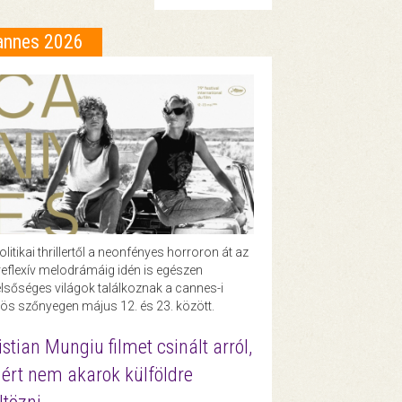
annes 2026
olitikai thrillertől a neonfényes horroron át az
eflexív melodrámáig idén is egészen
lsőséges világok találkoznak a cannes-i
ös szőnyegen május 12. és 23. között.
istian Mungiu filmet csinált arról,
ért nem akarok külföldre