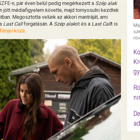
 SZFE-n, pár éven belül pedig megérkezett a
Szép alak
en jött médiafigyelem követte, majd tornyosulni kezdtek
tban. Megosztotta velünk az akkori mantráját, ami
 a
Last Call
forgatásán. A
Szép alak
ot és a
Last Call
t is
Máj
filmjei közé
.
sze
röv
Ko
Kr
gy
Rö
ni
De
ad