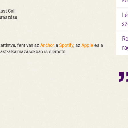
kö
ast Call
Lé
kurászása
sz
Re
attintva, fent van az
Anchor
, a
Spotify
, az
Apple
és a
ra
cast-alkalmazásokban is elérhető.