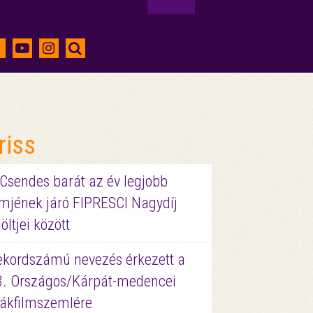
riss
 Csendes barát az év legjobb
lmjének járó FIPRESCI Nagydíj
löltjei között
ekordszámú nevezés érkezett a
3. Országos/Kárpát-medencei
iákfilmszemlére