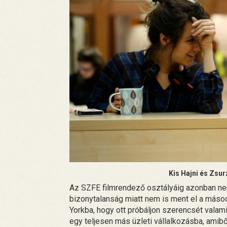
Kis Hajni és Zsur
Az SZFE filmrendező osztályáig azonban ne
bizonytalanság miatt nem is ment el a másod
Yorkba, hogy ott próbáljon szerencsét valam
egy teljesen más üzleti vállalkozásba, amib