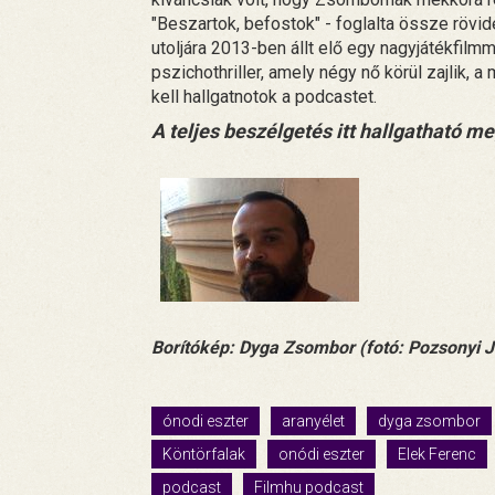
"Beszartok, befostok" - foglalta össze rövi
utoljára 2013-ben állt elő egy nagyjátékfilm
pszichothriller, amely négy nő körül zajlik, 
kell hallgatnotok a podcastet.
A teljes beszélgetés itt hallgatható me
Borítókép: Dyga Zsombor (fotó: Pozsonyi 
ónodi eszter
aranyélet
dyga zsombor
Köntörfalak
onódi eszter
Elek Ferenc
podcast
Filmhu podcast