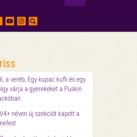
riss
li, a veréb, Egy kupac kufli és egy
lgy várja a gyerekeket a Puskin
uckóban
V4+ néven új szekciót kapott a
nefest