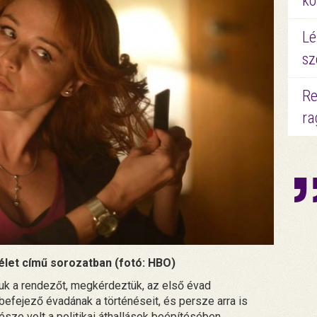
kö
Lé
sz
Re
ra
élet című sorozatban (fotó: HBO)
ttuk a rendezőt, megkérdeztük, az első évad
befejező évadának a történéseit, és persze arra is
sze volt a politikai áthallások beépítésében.