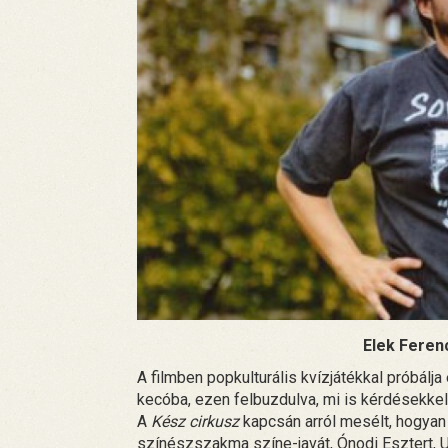
Elek Feren
A filmben popkulturális kvízjátékkal próbálja
kecóba, ezen felbuzdulva, mi is kérdésekke
A
Kész cirkusz
kapcsán arról mesélt, hogyan
színészszakma színe-javát, Ónodi Esztert, 