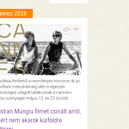
annes 2026
olitikai thrillertől a neonfényes horroron át az
eflexív melodrámáig idén is egészen
lsőséges világok találkoznak a cannes-i
ös szőnyegen május 12. és 23. között.
istian Mungiu filmet csinált arról,
ért nem akarok külföldre