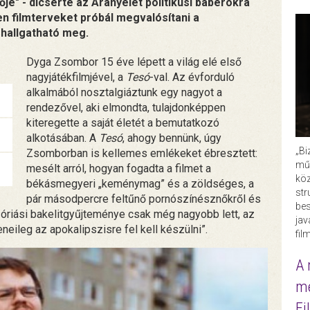
ője" - dicsérte az Aranyélet politikusi babérokra
yen filmterveket próbál megvalósítani a
 hallgatható meg.
Dyga Zsombor 15 éve lépett a világ elé első
nagyjátékfilmjével, a
Tesó
-val. Az évforduló
alkalmából nosztalgiáztunk egy nagyot a
rendezővel, aki elmondta, tulajdonképpen
kiteregette a saját életét a bemutatkozó
alkotásában. A
Tesó
, ahogy bennünk, úgy
„Bi
Zsomborban is kellemes emlékeket ébresztett:
műk
mesélt arról, hogyan fogadta a filmet a
köz
békásmegyeri „keménymag” és a zöldséges, a
str
pár másodpercre feltűnő pornószínésznőkről és
bes
 óriási bakelitgyűjteménye csak még nagyobb lett, az
ja
eneileg az apokalipszisre fel kell készülni”.
fil
A 
me
Fi