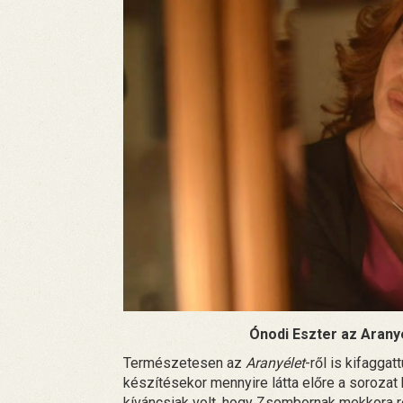
Ónodi Eszter az Arany
Természetesen az
Aranyélet
-ről is kifagga
készítésekor mennyire látta előre a sorozat 
kíváncsiak volt, hogy Zsombornak mekkora ré