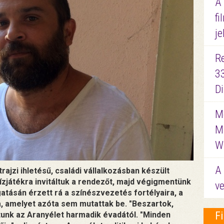
A
fi
je
R
3
D
Me
M
W
A 
jzi ihletésű, családi vállalkozásban készült
vízjátékra invitáltuk a rendezőt, majd végigmentünk
ve
gatásán érzett rá a színészvezetés fortélyaira, a
a, amelyet azóta sem mutattak be. "Beszartok,
F
tunk az Aranyélet harmadik évadától. "Minden