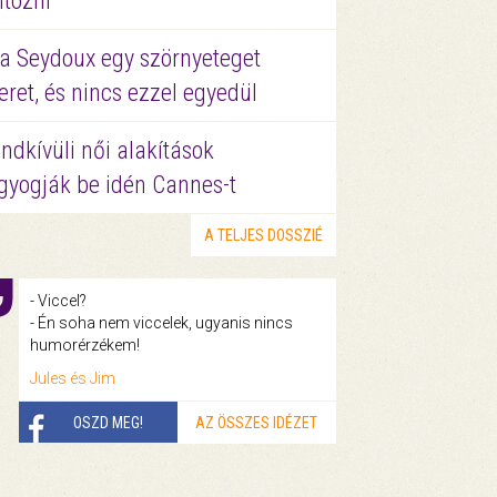
ltözni
a Seydoux egy szörnyeteget
eret, és nincs ezzel egyedül
ndkívüli női alakítások
gyogják be idén Cannes-t
A TELJES DOSSZIÉ
- Viccel?
- Én soha nem viccelek, ugyanis nincs
humorérzékem!
Jules és Jim
OSZD MEG!
AZ ÖSSZES IDÉZET