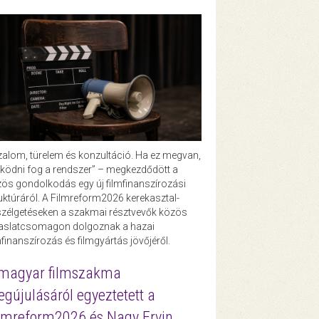
zalom, türelem és konzultáció. Ha ez megvan,
ödni fog a rendszer” – megkezdődött a
ös gondolkodás egy új filmfinanszírozási
uktúráról. A Filmreform2026 kerekasztal-
zélgetéseken a szakmai résztvevők közös
vaslatcsomagon dolgoznak a hazai
mfinanszírozás és filmgyártás jövőjéről.
magyar filmszakma
gújulásáról egyeztetett a
lmreform2026 és Nagy Ervin