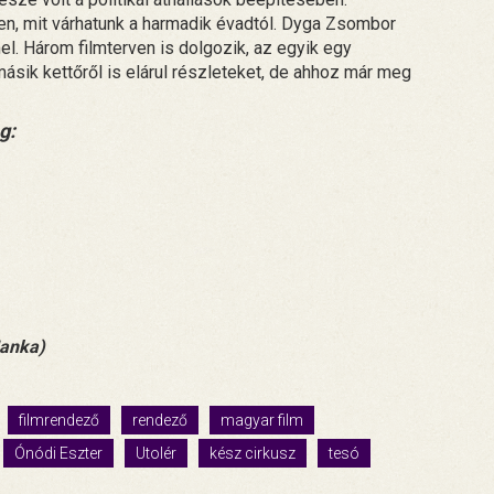
den, mit várhatunk a harmadik évadtól. Dyga Zsombor
mel. Három filmterven is dolgozik, az egyik egy
a másik kettőről is elárul részleteket, de ahhoz már meg
g:
Janka)
filmrendező
rendező
magyar film
Ónódi Eszter
Utolér
kész cirkusz
tesó