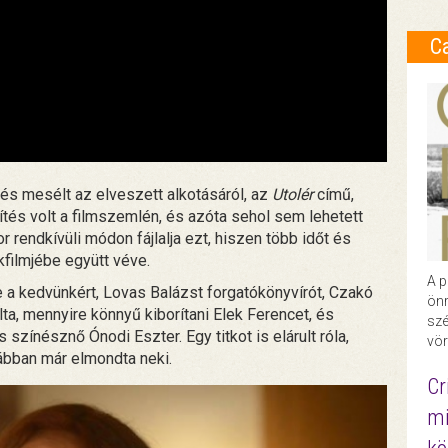
C
 és mesélt az elveszett alkotásáról, az
Utolér
című,
títés volt a filmszemlén, és azóta sehol sem lehetett
r rendkívüli módon fájlalja ezt, hiszen több időt és
ékfilmjébe együtt véve.
A p
e a kedvünkért, Lovas Balázst forgatókönyvírót, Czakó
önr
lta, mennyire könnyű kiborítani Elek Ferencet, és
szé
színésznő Ónodi Eszter. Egy titkot is elárult róla,
vör
bban már elmondta neki.
Cr
mi