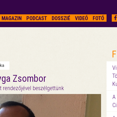
MAGAZIN
PODCAST
DOSSZIÉ
VIDEÓ
FOTÓ
F
nka
Vi
Tö
Dyga Zsombor
K
et rendezőjével beszélgettünk
A 
Ci