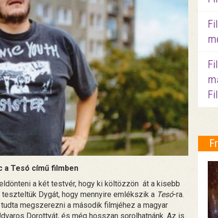
Fi
mo
Fi
ma
Fi
F
c a Tesó című filmben
 eldönteni a két testvér, hogy ki költözzön át a kisebb
l teszteltük Dygát, hogy mennyire emlékszik a
Tesó
-ra.
 tudta megszerezni a második filmjéhez a magyar
Udvaros Dorottyát, és még hosszan sorolhatnánk. Az is