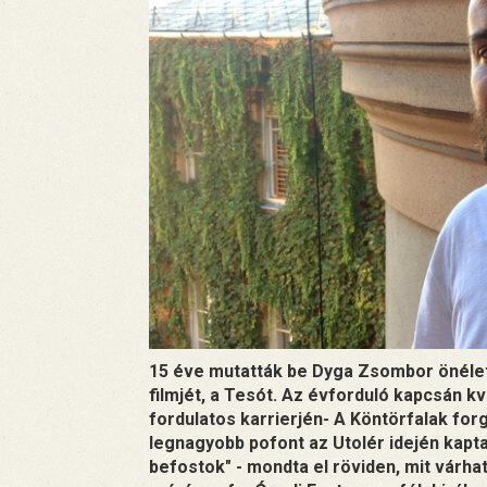
15 éve mutatták be Dyga Zsombor önéletra
filmjét, a Tesót. Az évforduló kapcsán k
fordulatos karrierjén- A Köntörfalak for
legnagyobb pofont az Utolér idején kapt
befostok" - mondta el röviden, mit várha