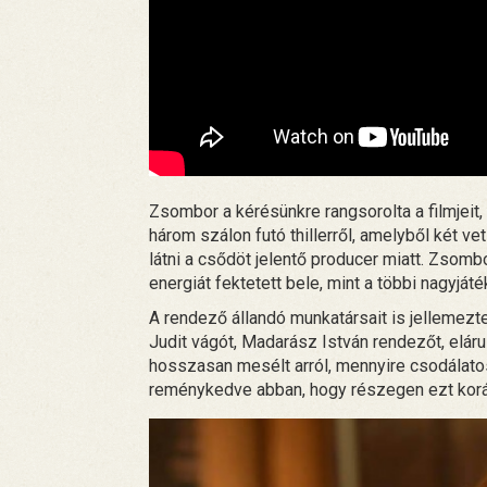
Zsombor a kérésünkre rangsorolta a filmjeit,
három szálon futó thillerről, amelyből két ve
látni a csődöt jelentő producer miatt. Zsombo
energiát fektetett bele, mint a többi nagyját
A rendező állandó munkatársait is jellemezt
Judit vágót, Madarász István rendezőt, eláru
hosszasan mesélt arról, mennyire csodálatos 
reménykedve abban, hogy részegen ezt korá