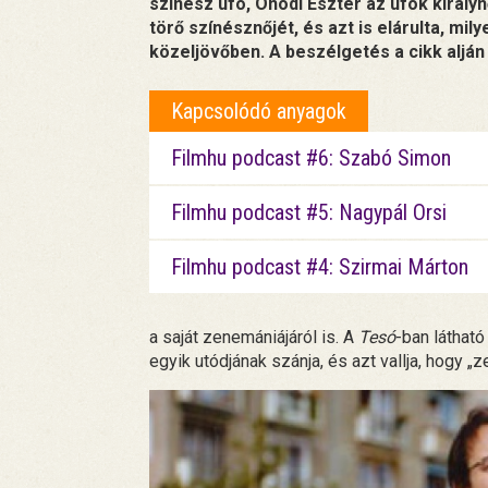
színész ufo, Ónodi Eszter az ufók királyn
törő színésznőjét, és azt is elárulta, mil
közeljövőben. A beszélgetés a cikk alján
Kapcsolódó anyagok
Filmhu podcast #6: Szabó Simon
Filmhu podcast #5: Nagypál Orsi
Filmhu podcast #4: Szirmai Márton
a saját zenemániájáról is. A
Tesó
-ban látható
egyik utódjának szánja, és azt vallja, hogy „z