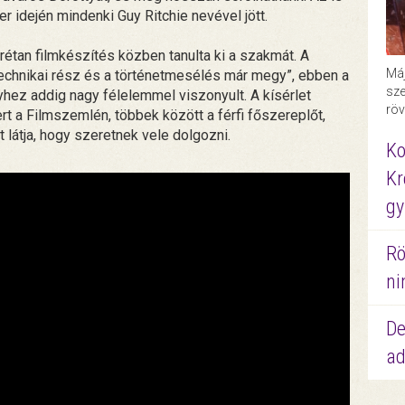
er idején mindenki Guy Ritchie nevével jött.
étan filmkészítés közben tanulta ki a szakmát. A
Máj
technikai rész és a történetmesélés már megy”, ebben a
sze
yhez addig nagy félelemmel viszonyult. A kísérlet
röv
rt a Filmszemlén, többek között a férfi főszereplőt,
 látja, hogy szeretnek vele dolgozni.
Ko
Kr
gy
Rö
ni
De
ad