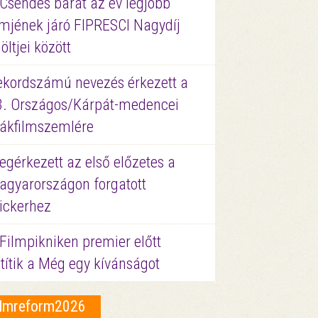
 Csendes barát az év legjobb
lmjének járó FIPRESCI Nagydíj
löltjei között
ekordszámú nevezés érkezett a
3. Országos/Kárpát-medencei
iákfilmszemlére
gérkezett az első előzetes a
agyarországon forgatott
ickerhez
Filmpikniken premier előtt
títik a Még egy kívánságot
ilmreform2026