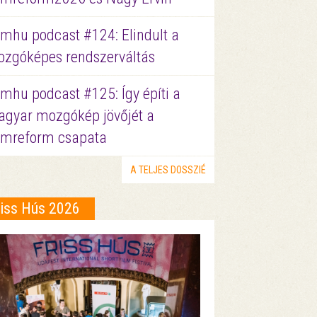
lmhu podcast #124: Elindult a
zgóképes rendszerváltás
lmhu podcast #125: Így építi a
gyar mozgókép jövőjét a
lmreform csapata
A TELJES DOSSZIÉ
riss Hús 2026