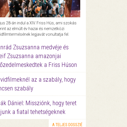
us 28-án indul a XIV. Friss Hús, ami szokás
rint az elmúlt év hazai és nemzetközi
idfilmtermésének legjavát vonultatja fel.
nrád Zsuzsanna medvéje és
eif Zsuzsanna amazonjai
őzedelmeskedtek a Friss Húson
vidfilmeknél az a szabály, hogy
ncsen szabály
ák Dániel: Missziónk, hogy teret
junk a fiatal tehetségeknek
A TELJES DOSSZIÉ