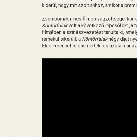
kiderül, hogy mit szólt ahhoz, amikor a premi
Zsombornak nincs filmes végzettsége, konkr
Köntörfalak
volt a következő lépcsőfok: „a 
filmjében a színészvezetést tanulta ki, amel
remekül sikerült, a
Köntörfalak
négy díjat nye
Elek Ferencet is elismerték, és azóta már azt