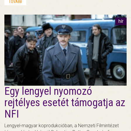
TOVÁBB
hír
Egy lengyel nyomozó
rejtélyes esetét támogatja az
NFI
Lengyel-magyar koprodukcióban, a Nemzeti Filmintézet