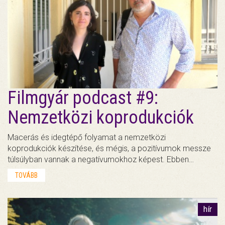
Filmgyár podcast #9:
Nemzetközi koprodukciók
Macerás és idegtépő folyamat a nemzetközi
koprodukciók készítése, és mégis, a pozitívumok messze
túlsúlyban vannak a negatívumokhoz képest. Ebben…
TOVÁBB
hír