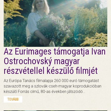
Az Eurimages támogatja Ivan
Ostrochovský magyar
részvétellel készülő filmjét
Az Európa Tanács filmalapja 260 000 euró támogatást
szavazott meg a szlovák-cseh-magyar koprodukcióban
készülő Forrás című, 80-as években játszódó…
TOVÁBB