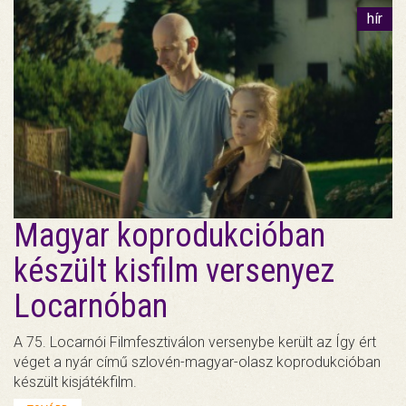
hír
Magyar koprodukcióban
készült kisfilm versenyez
Locarnóban
A 75. Locarnói Filmfesztiválon versenybe került az Így ért
véget a nyár című szlovén-magyar-olasz koprodukcióban
készült kisjátékfilm.