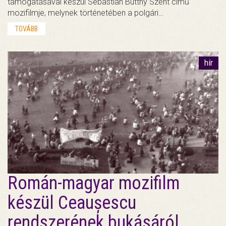
támogatásával készül Sebastian Buttny Szent című
mozifilmje, melynek történetében a polgári…
TOVÁBB
hír
Román-magyar mozifilm
készül Ceaușescu
rendszerének bukásáról