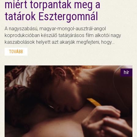
miért torpantak meg a
tatárok Esztergomnál
A nagyszabású, magyar-mongol-ausztrál-angol
koprodukcióban készülő tatárjárásos film alkotói nagy
kaszabolások helyett azt akarják megfejteni, hogy…
TOVÁBB
hír