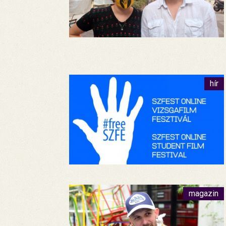
hír
magazin