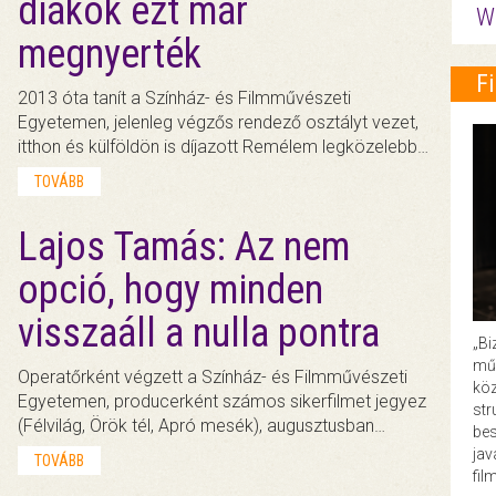
diákok ezt már
W
megnyerték
F
2013 óta tanít a Színház- és Filmművészeti
Egyetemen, jelenleg végzős rendező osztályt vezet,
itthon és külföldön is díjazott Remélem legközelebb…
TOVÁBB
Lajos Tamás: Az nem
opció, hogy minden
visszaáll a nulla pontra
„Bi
műk
Operatőrként végzett a Színház- és Filmművészeti
köz
Egyetemen, producerként számos sikerfilmet jegyez
str
(Félvilág, Örök tél, Apró mesék), augusztusban…
bes
ja
TOVÁBB
fil