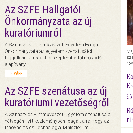
Az SZFE Hallgatói
Önkormányzata az új
kuratóriumról
A Színház- és Filmművészeti Egyetem Hallgatói
Önkormányzata az egyetem szenátusától
Máj
függetlenül is reagált a szeptembertől működő
sze
röv
alapítvány…
TOVÁBB
Ko
Kr
Az SZFE szenátusa az új
gy
kuratóriumi vezetőségről
Rö
A Színház- és Filmművészeti Egyetem szenátusa a
ni
hétvégén nyílt közleményben reagált arra, hogy az
Innovációs és Technológiai Minisztérium…