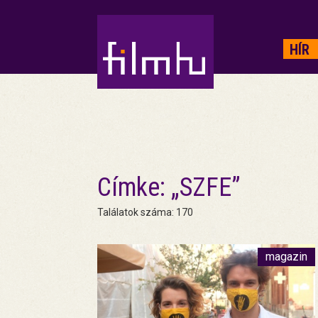
HIRDETÉS
HÍR
Címke: „SZFE”
Találatok száma: 170
magazin