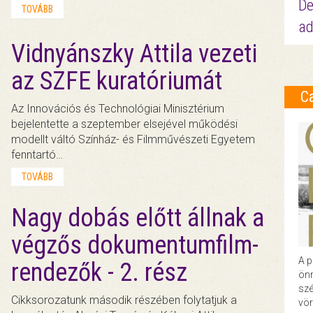
De
TOVÁBB
ad
Vidnyánszky Attila vezeti
az SZFE kuratóriumát
C
Az Innovációs és Technológiai Minisztérium
bejelentette a szeptember elsejével működési
modellt váltó Színház- és Filmművészeti Egyetem
fenntartó…
TOVÁBB
Nagy dobás előtt állnak a
végzős dokumentumfilm-
A p
rendezők - 2. rész
önr
szé
Cikksorozatunk második részében folytatjuk a
vör