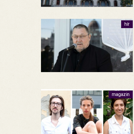
hír
magazin