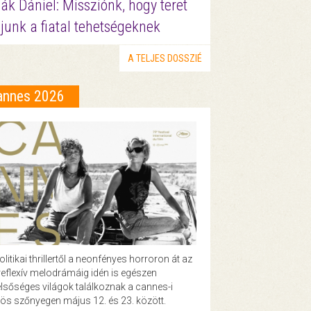
ák Dániel: Missziónk, hogy teret
junk a fiatal tehetségeknek
A TELJES DOSSZIÉ
annes 2026
olitikai thrillertől a neonfényes horroron át az
eflexív melodrámáig idén is egészen
lsőséges világok találkoznak a cannes-i
ös szőnyegen május 12. és 23. között.