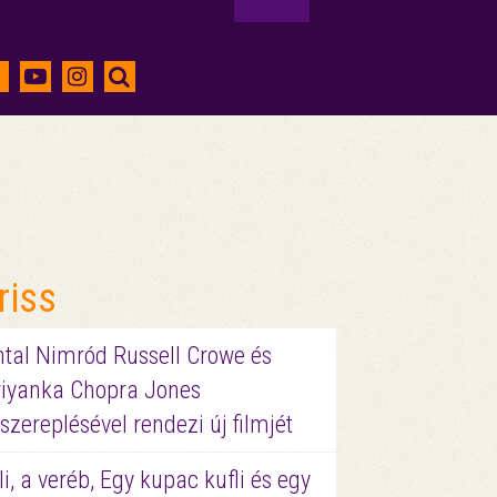
riss
ntal Nimród Russell Crowe és
riyanka Chopra Jones
szereplésével rendezi új filmjét
li, a veréb, Egy kupac kufli és egy