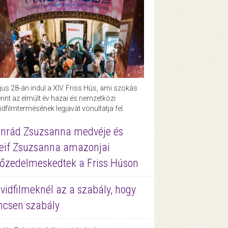
us 28-án indul a XIV. Friss Hús, ami szokás
rint az elmúlt év hazai és nemzetközi
idfilmtermésének legjavát vonultatja fel.
nrád Zsuzsanna medvéje és
eif Zsuzsanna amazonjai
őzedelmeskedtek a Friss Húson
vidfilmeknél az a szabály, hogy
ncsen szabály