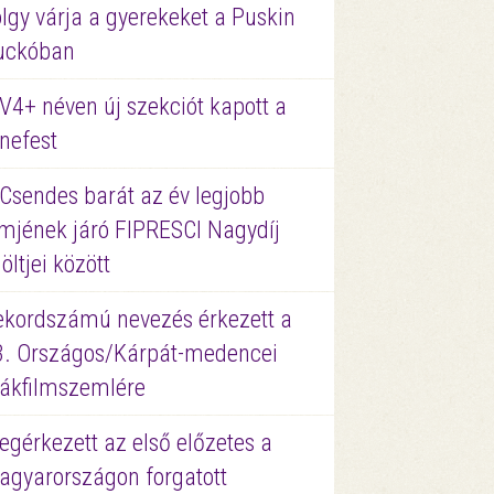
lgy várja a gyerekeket a Puskin
uckóban
V4+ néven új szekciót kapott a
nefest
 Csendes barát az év legjobb
lmjének járó FIPRESCI Nagydíj
löltjei között
ekordszámú nevezés érkezett a
3. Országos/Kárpát-medencei
iákfilmszemlére
gérkezett az első előzetes a
agyarországon forgatott