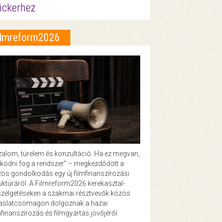
ickerhez
ilmreform2026
zalom, türelem és konzultáció. Ha ez megvan,
ödni fog a rendszer” – megkezdődött a
ös gondolkodás egy új filmfinanszírozási
uktúráról. A Filmreform2026 kerekasztal-
zélgetéseken a szakmai résztvevők közös
vaslatcsomagon dolgoznak a hazai
mfinanszírozás és filmgyártás jövőjéről.