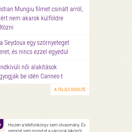
istian Mungiu filmet csinált arról,
ért nem akarok külföldre
ltözni
a Seydoux egy szörnyeteget
eret, és nincs ezzel egyedül
ndkívüli női alakítások
gyogják be idén Cannes-t
A TELJES DOSSZIÉ
Hiszen a telefonkönyv sem olvasmány. És
semmit sem mond el a városok lakóiról.