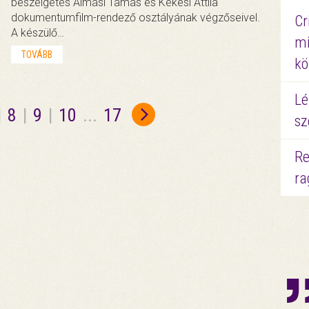
beszélgetés Almási Tamás és Kékesi Attila
dokumentumfilm-rendező osztályának végzőseivel.
Cr
A készülő…
mi
TOVÁBB
kö
Lé
|
8
|
9
|
10
...
17
sz
Re
ra