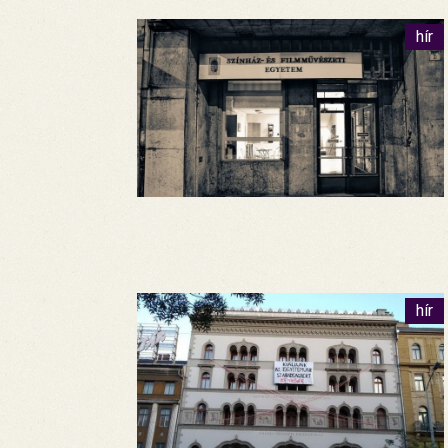
hír
hír