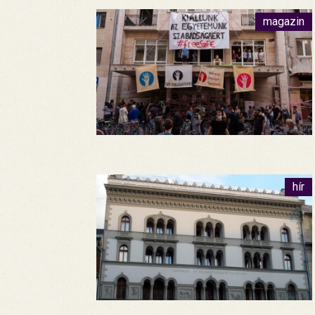
magazin
hír