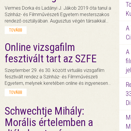
Tö
Vermes Dorka és Ladányi J. Jákob 2019 óta tanul a
K
Színház- és Filmművészeti Egyetem mesterszakos
rendező osztályában. Augusztus végén társaikkal…
A 
TOVÁBB
Ci
Online vizsgafilm
A
fesztivált tart az SZFE
fi
je
Szeptember 29. és 30. között virtuális vizsgafilm
fesztivált rendez a Színház- és Filmművészeti
Egyetem, melynek keretében online és ingyenesen…
R
TOVÁBB
3
D
Schwechtje Mihály:
Me
Morális értelemben a
M