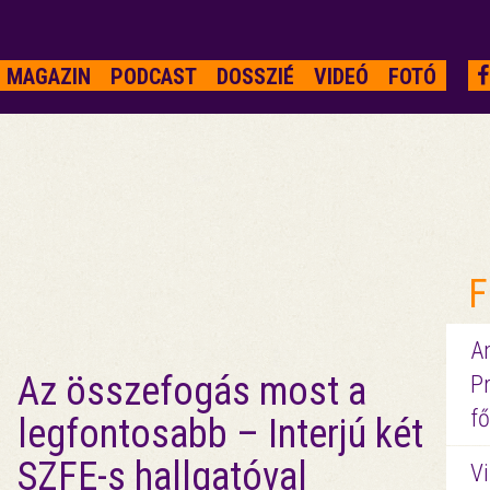
MAGAZIN
PODCAST
DOSSZIÉ
VIDEÓ
FOTÓ
F
A
Az összefogás most a
P
fő
legfontosabb – Interjú két
SZFE-s hallgatóval
Vi