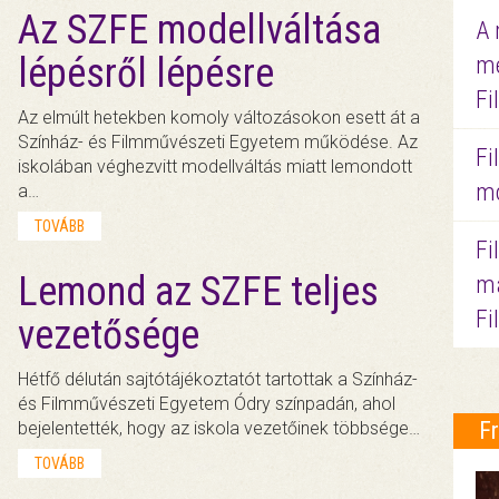
Az SZFE modellváltása
A 
lépésről lépésre
me
Fi
Az elmúlt hetekben komoly változásokon esett át a
Színház- és Filmművészeti Egyetem működése. Az
Fi
iskolában véghezvitt modellváltás miatt lemondott
mo
a…
TOVÁBB
Fi
Lemond az SZFE teljes
ma
Fi
vezetősége
Hétfő délután sajtótájékoztatót tartottak a Színház-
és Filmművészeti Egyetem Ódry színpadán, ahol
F
bejelentették, hogy az iskola vezetőinek többsége…
TOVÁBB