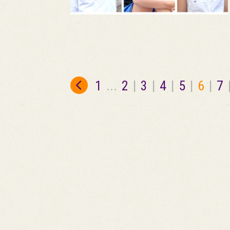
1
...
2
|
3
|
4
|
5
|
6
|
7