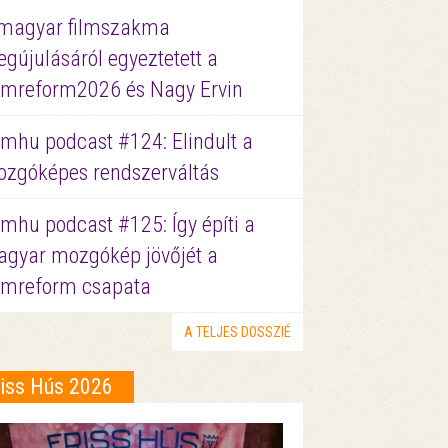
magyar filmszakma
gújulásáról egyeztetett a
lmreform2026 és Nagy Ervin
lmhu podcast #124: Elindult a
zgóképes rendszerváltás
lmhu podcast #125: Így építi a
gyar mozgókép jövőjét a
lmreform csapata
A TELJES DOSSZIÉ
riss Hús 2026