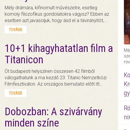
Mély drámára, kifinomult művészetre, esetleg
komoly filozofikus gondolatokra vágysz? Ebben az
esetben azt javasoljuk, hogy ásd el a távirányítót,…
TOVÁBB
10+1 kihagyhatatlan film a
Máj
Titanicon
sze
röv
Öt budapesti helyszínen összesen 42 filmből
Ko
válogathatunk a ma kezdő 23. Titanic Nemzetközi
Kr
Filmfesztiválon. Az országos bemutató előtt itt…
gy
TOVÁBB
Rö
Dobozban: A szivárvány
ni
minden színe