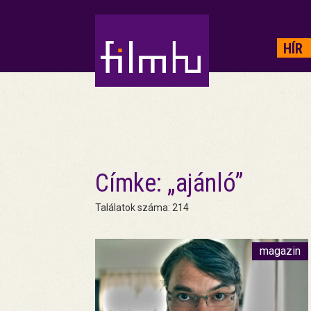
HIRDETÉS
HÍR
Címke: „ajánló”
Találatok száma: 214
magazin