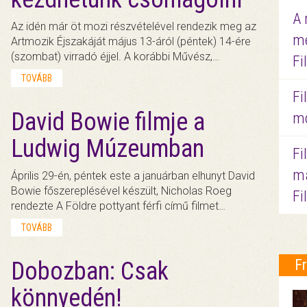
A 
Az idén már öt mozi részvételével rendezik meg az
me
Artmozik Éjszakáját május 13-áról (péntek) 14-ére
(szombat) virradó éjjel. A korábbi Művész,…
Fi
TOVÁBB
Fi
David Bowie filmje a
mo
Ludwig Múzeumban
Fi
ma
Április 29-én, péntek este a januárban elhunyt David
Bowie főszereplésével készült, Nicholas Roeg
Fi
rendezte A Földre pottyant férfi című filmet…
TOVÁBB
F
Dobozban: Csak
könnyedén!