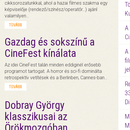
cikksorozatunkkal, ahol a hazai filmes szakma egy
Tö
képviselője (rendező/színész/operatőr…) ajánl
K
valamilyen…
TOVÁBB
A 
Ci
Gazdag és sokszínű a
CineFest kínálata
A
fi
Az idei CineFest talán minden eddiginél erősebb
je
programot tartogat. A horror és sci-fi dominálta
retrospektív vetítések és a Berlinben, Cannes-ban…
R
TOVÁBB
3
D
Dobray György
klasszikusai az
Me
M
Örökmozgóban