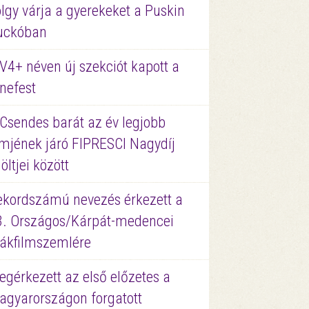
lgy várja a gyerekeket a Puskin
uckóban
V4+ néven új szekciót kapott a
nefest
 Csendes barát az év legjobb
lmjének járó FIPRESCI Nagydíj
löltjei között
ekordszámú nevezés érkezett a
3. Országos/Kárpát-medencei
iákfilmszemlére
gérkezett az első előzetes a
agyarországon forgatott