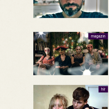
magazin
hír