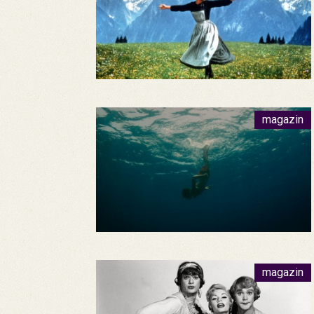
magazin
magazin