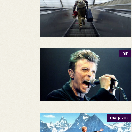
hír
magazin