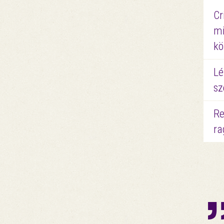
Cr
mi
kö
Lé
sz
Re
ra