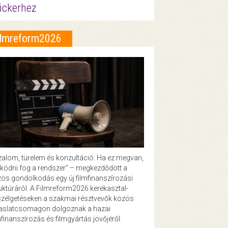
ickerhez
ilmreform2026
zalom, türelem és konzultáció. Ha ez megvan,
ödni fog a rendszer” – megkezdődött a
ös gondolkodás egy új filmfinanszírozási
uktúráról. A Filmreform2026 kerekasztal-
zélgetéseken a szakmai résztvevők közös
vaslatcsomagon dolgoznak a hazai
mfinanszírozás és filmgyártás jövőjéről.