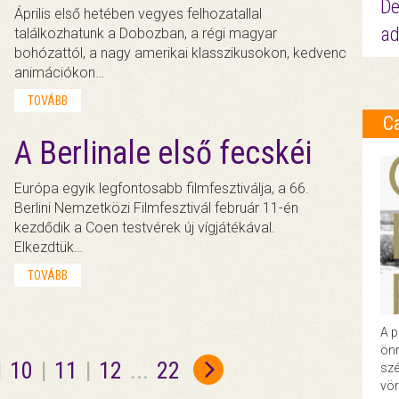
De
Április első hetében vegyes felhozatallal
ad
találkozhatunk a Dobozban, a régi magyar
bohózattól, a nagy amerikai klasszikusokon, kedvenc
animációkon…
TOVÁBB
C
A Berlinale első fecskéi
Európa egyik legfontosabb filmfesztiválja, a 66.
Berlini Nemzetközi Filmfesztivál február 11-én
kezdődik a Coen testvérek új vígjátékával.
Elkezdtük…
TOVÁBB
A p
önr
|
10
|
11
|
12
...
22
szé
vör