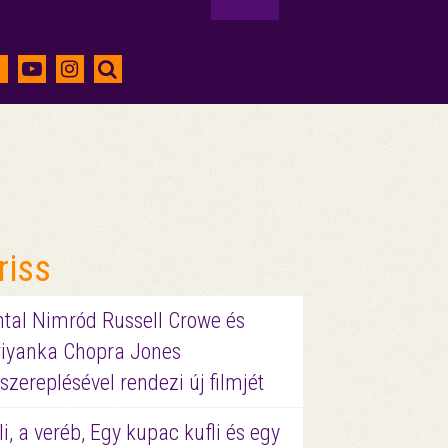
riss
ntal Nimród Russell Crowe és
riyanka Chopra Jones
szereplésével rendezi új filmjét
li, a veréb, Egy kupac kufli és egy