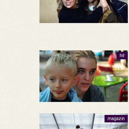
hír
magazin