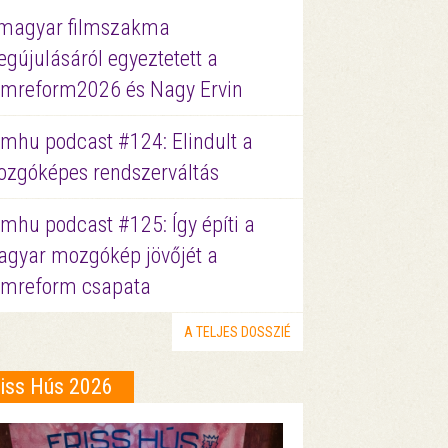
magyar filmszakma
gújulásáról egyeztetett a
lmreform2026 és Nagy Ervin
lmhu podcast #124: Elindult a
zgóképes rendszerváltás
lmhu podcast #125: Így építi a
gyar mozgókép jövőjét a
lmreform csapata
A TELJES DOSSZIÉ
riss Hús 2026