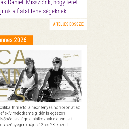
ák Dániel: Missziónk, hogy teret
junk a fiatal tehetségeknek
A TELJES DOSSZIÉ
annes 2026
olitikai thrillertől a neonfényes horroron át az
eflexív melodrámáig idén is egészen
lsőséges világok találkoznak a cannes-i
ös szőnyegen május 12. és 23. között.