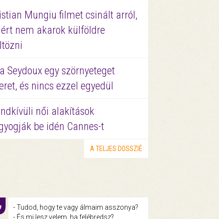
istian Mungiu filmet csinált arról,
ért nem akarok külföldre
ltözni
a Seydoux egy szörnyeteget
eret, és nincs ezzel egyedül
ndkívüli női alakítások
gyogják be idén Cannes-t
A TELJES DOSSZIÉ
- Tudod, hogy te vagy álmaim asszonya?
- És mi lesz velem, ha felébredsz?