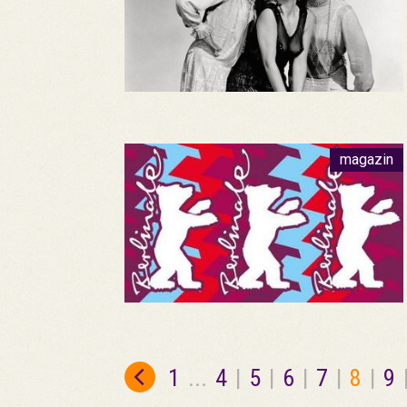
magazin
1
...
4
|
5
|
6
|
7
|
8
|
9