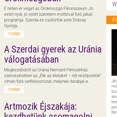
W
E héten ér véget az Örökmozgó Filmmúzeum Jó
estét nyár, jó estét szerelem mottóval futó júliusi
F
programja. Szerda és csütörtök este Dobray
György…
TOVÁBB
A Szerdai gyerek az Uránia
válogatásában
Megkezdődött az Uránia Nemzeti Filmszínház
szervezésében az „Élik az életüket – női nézőpontok”
„Bi
címen futó vetítéssorozat, melynek darabjai a…
műk
TOVÁBB
köz
str
bes
Artmozik Éjszakája:
ja
fil
kezdhetünk csomagolni