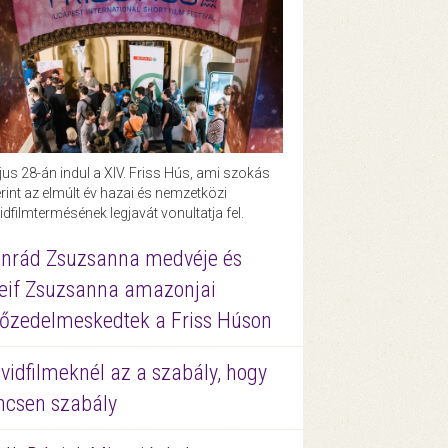
us 28-án indul a XIV. Friss Hús, ami szokás
rint az elmúlt év hazai és nemzetközi
idfilmtermésének legjavát vonultatja fel.
nrád Zsuzsanna medvéje és
eif Zsuzsanna amazonjai
őzedelmeskedtek a Friss Húson
vidfilmeknél az a szabály, hogy
ncsen szabály