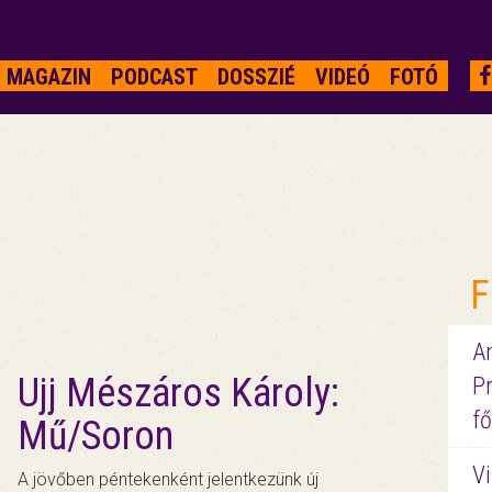
MAGAZIN
PODCAST
DOSSZIÉ
VIDEÓ
FOTÓ
F
A
Ujj Mészáros Károly:
P
fő
Mű/Soron
Vi
A jövőben péntekenként jelentkezünk új