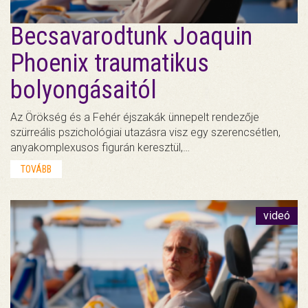
Becsavarodtunk Joaquin
Phoenix traumatikus
bolyongásaitól
Az Örökség és a Fehér éjszakák ünnepelt rendezője
szürreális pszichológiai utazásra visz egy szerencsétlen,
anyakomplexusos figurán keresztül,…
TOVÁBB
videó