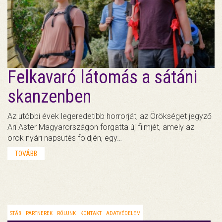
Felkavaró látomás a sátáni
skanzenben
Az utóbbi évek legeredetibb horrorját, az Örökséget jegyző
Ari Aster Magyarországon forgatta új filmjét, amely az
örök nyári napsütés földjén, egy…
TOVÁBB
STÁB
PARTNEREK
RÓLUNK
KONTAKT
ADATVÉDELEM