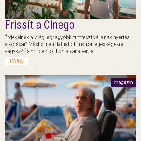
Frissít a Cinego
Érdekelnek a világ legnagyobb filmfesztiváljainak nyertes
alkotásai? Máshol nem latható filmkülönlegességekre
vágysz? És mindezt otthon a kanapén, a…
TOVÁBB
magazin