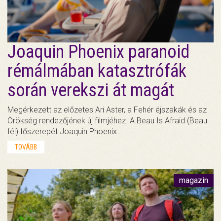
Joaquin Phoenix paranoid
rémálmában katasztrófák
során verekszi át magát
Megérkezett az előzetes Ari Aster, a Fehér éjszakák és az
Örökség rendezőjének új filmjéhez. A Beau Is Afraid (Beau
fél) főszerepét Joaquin Phoenix…
TOVÁBB
magazin