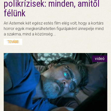
polikrízisek: minden, amitől
félünk
Ari Asternek két egész estés film elég volt, hogy a kortárs
horror egyik megkerülhetetlen figurájaként ünnepelje mind
a szakma, mind a közönség.…
TOVÁBB
videó