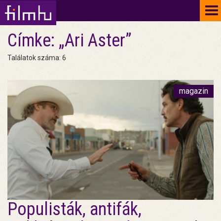
To
na
Címke: „Ari Aster”
Találatok száma: 6
magazin
Populisták, antifák,