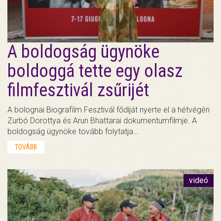
A boldogság ügynöke
boldoggá tette egy olasz
filmfesztivál zsűrijét
A bolognai Biografilm Fesztivál fődíját nyerte el a hétvégén
Zurbó Dorottya és Arun Bhattarai dokumentumfilmje. A
boldogság ügynöke tovább folytatja…
TOVÁBB
videó