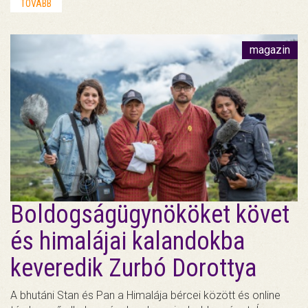
TOVÁBB
magazin
Boldogságügynököket követ
és himalájai kalandokba
keveredik Zurbó Dorottya
A bhutáni Stan és Pan a Himalája bércei között és online