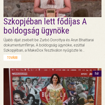
Szkopjéban lett fődíjas A
boldogság ügynöke
Újabb díjat zsebelt be Zurbó Dorottya és Arun Bhattarai
dokumentumfilmje, A boldogság ügynöke, ezúttal
Szkopjéban, a MakeDox fesztiválon nyűgözte le…
TOVÁBB
hír