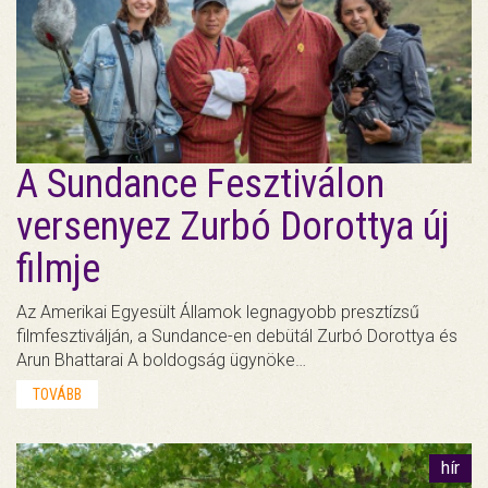
A Sundance Fesztiválon
versenyez Zurbó Dorottya új
filmje
Az Amerikai Egyesült Államok legnagyobb presztízsű
filmfesztiválján, a Sundance-en debütál Zurbó Dorottya és
Arun Bhattarai A boldogság ügynöke…
TOVÁBB
hír