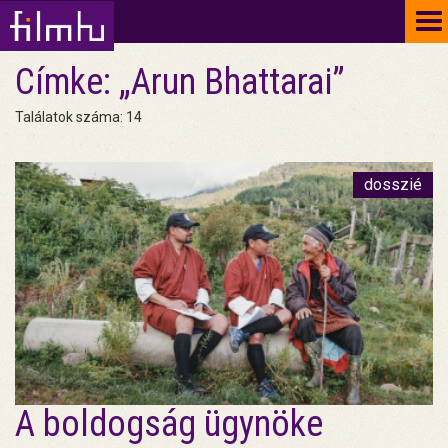
To
na
Címke: „Arun Bhattarai”
Találatok száma: 14
dosszié
A boldogság ügynöke