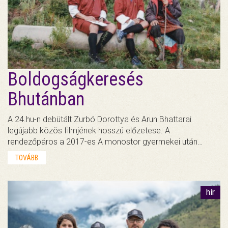
Boldogságkeresés
Bhutánban
A 24.hu-n debütált Zurbó Dorottya és Arun Bhattarai
legújabb közös filmjének hosszú előzetese. A
rendezőpáros a 2017-es A monostor gyermekei után…
TOVÁBB
hír