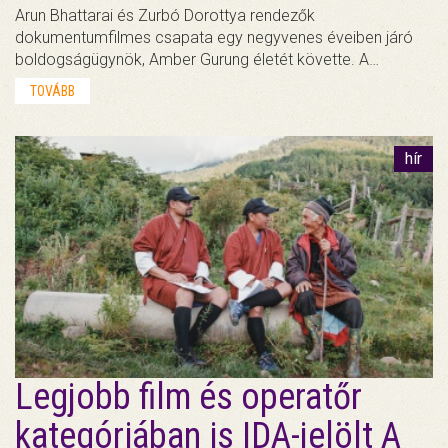
Arun Bhattarai és Zurbó Dorottya rendezők
dokumentumfilmes csapata egy negyvenes éveiben járó
boldogságügynök, Amber Gurung életét követte. A…
TOVÁBB
hír
Legjobb film és operatőr
kategóriában is IDA-jelölt A