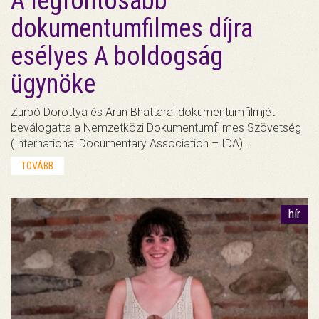
A legfontosabb
dokumentumfilmes díjra
esélyes A boldogság
ügynöke
Zurbó Dorottya és Arun Bhattarai dokumentumfilmjét
beválogatta a Nemzetközi Dokumentumfilmes Szövetség
(International Documentary Association – IDA)…
TOVÁBB
hír