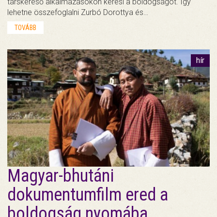
társkereső alkalmazásokon keresi a boldogságot. Így
lehetne összefoglalni Zurbó Dorottya és…
TOVÁBB
hír
Magyar-bhutáni
dokumentumfilm ered a
boldogság nyomába