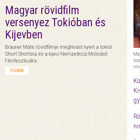
Magyar rövidfilm
versenyez Tokióban és
Kijevben
Brauner Máté rövidfilmje meghívást nyert a tokiói
Short Shortsra és a kijevi Nemzetközi Molodist
Máj
Filmfesztiválra.
sze
röv
TOVÁBB
Ko
Kr
gy
Rö
ni