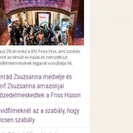
us 28-án indul a XIV. Friss Hús, ami szokás
rint az elmúlt év hazai és nemzetközi
idfilmtermésének legjavát vonultatja fel.
nrád Zsuzsanna medvéje és
eif Zsuzsanna amazonjai
őzedelmeskedtek a Friss Húson
vidfilmeknél az a szabály, hogy
ncsen szabály