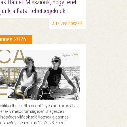
ák Dániel: Missziónk, hogy teret
junk a fiatal tehetségeknek
A TELJES DOSSZIÉ
annes 2026
olitikai thrillertől a neonfényes horroron át az
eflexív melodrámáig idén is egészen
lsőséges világok találkoznak a cannes-i
ös szőnyegen május 12. és 23. között.