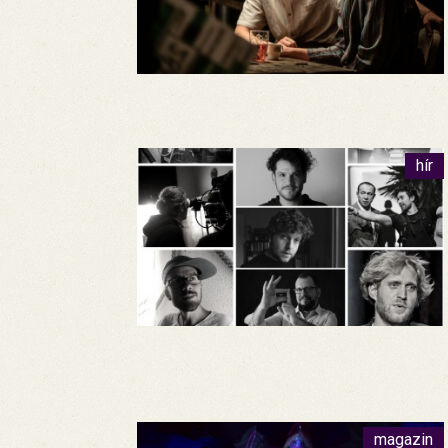
hír
magazin