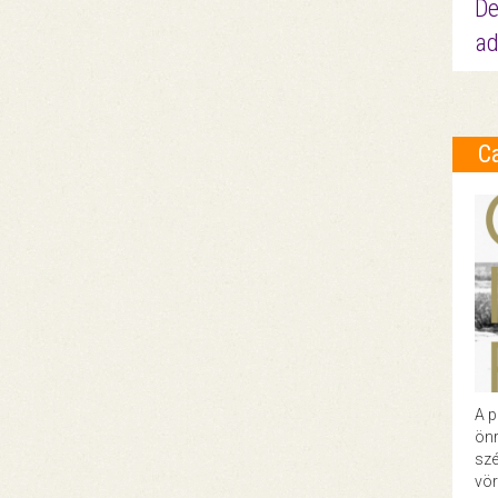
De
ad
C
A p
önr
szé
vör