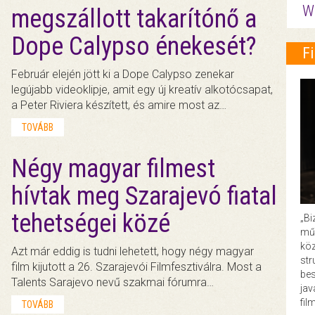
W
megszállott takarítónő a
Dope Calypso énekesét?
F
Február elején jött ki a Dope Calypso zenekar
legújabb videoklipje, amit egy új kreatív alkotócsapat,
a Peter Riviera készített, és amire most az…
TOVÁBB
Négy magyar filmest
hívtak meg Szarajevó fiatal
tehetségei közé
„Bi
műk
köz
Azt már eddig is tudni lehetett, hogy négy magyar
str
film kijutott a 26. Szarajevói Filmfesztiválra. Most a
bes
Talents Sarajevo nevű szakmai fórumra…
ja
fil
TOVÁBB