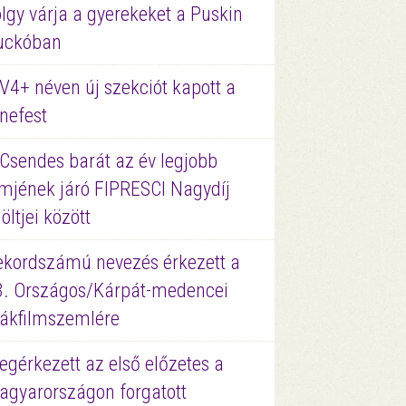
lgy várja a gyerekeket a Puskin
uckóban
V4+ néven új szekciót kapott a
nefest
 Csendes barát az év legjobb
lmjének járó FIPRESCI Nagydíj
löltjei között
ekordszámú nevezés érkezett a
3. Országos/Kárpát-medencei
iákfilmszemlére
gérkezett az első előzetes a
agyarországon forgatott