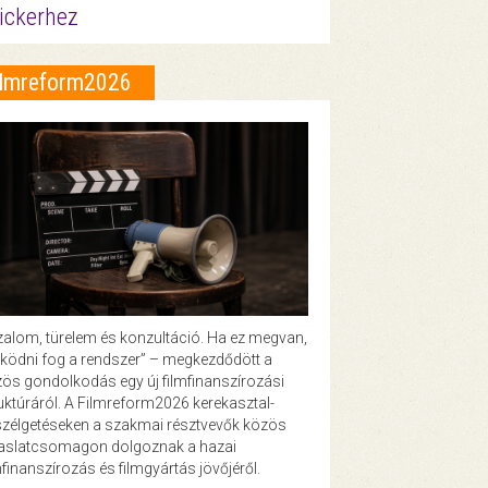
ickerhez
ilmreform2026
zalom, türelem és konzultáció. Ha ez megvan,
ödni fog a rendszer” – megkezdődött a
ös gondolkodás egy új filmfinanszírozási
uktúráról. A Filmreform2026 kerekasztal-
zélgetéseken a szakmai résztvevők közös
vaslatcsomagon dolgoznak a hazai
mfinanszírozás és filmgyártás jövőjéről.