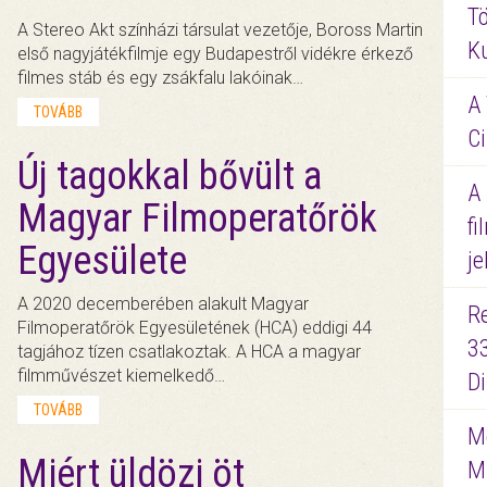
Tö
A Stereo Akt színházi társulat vezetője, Boross Martin
K
első nagyjátékfilmje egy Budapestről vidékre érkező
filmes stáb és egy zsákfalu lakóinak…
A 
TOVÁBB
Ci
Új tagokkal bővült a
A
Magyar Filmoperatőrök
fi
Egyesülete
je
A 2020 decemberében alakult Magyar
R
Filmoperatőrök Egyesületének (HCA) eddigi 44
3
tagjához tízen csatlakoztak. A HCA a magyar
filmművészet kiemelkedő…
D
TOVÁBB
Me
Miért üldözi öt
M