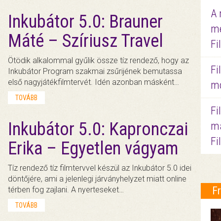
A 
Inkubátor 5.0: Brauner
me
Máté – Szíriusz Travel
Fi
Ötödik alkalommal gyűlik össze tíz rendező, hogy az
Fi
Inkubátor Program szakmai zsűrijének bemutassa
első nagyjátékfilmtervét. Idén azonban másként…
mo
TOVÁBB
Fi
Inkubátor 5.0: Kapronczai
ma
Fi
Erika – Egyetlen vágyam
Tíz rendező tíz filmtervvel készül az Inkubátor 5.0 idei
döntőjére, ami a jelenlegi járványhelyzet miatt online
F
térben fog zajlani. A nyerteseket…
TOVÁBB