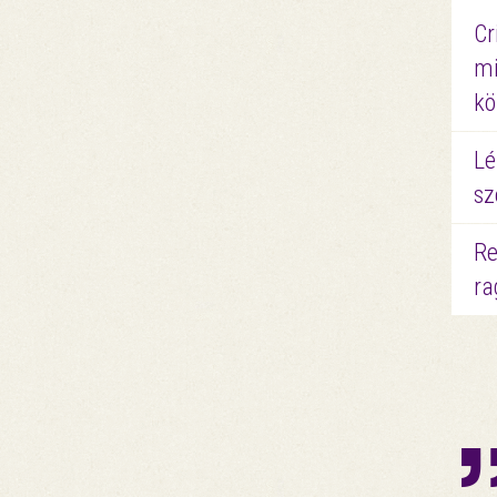
Cr
mi
kö
Lé
sz
Re
ra