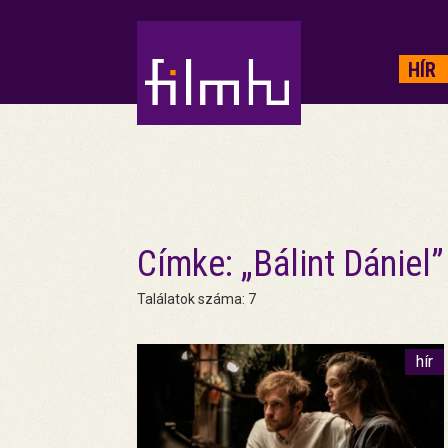
HIRDETÉS
HÍR
Címke: „Bálint Dániel”
Találatok száma: 7
hír