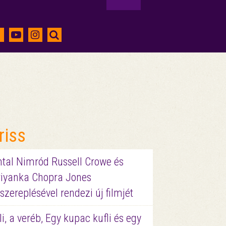
riss
ntal Nimród Russell Crowe és
riyanka Chopra Jones
szereplésével rendezi új filmjét
li, a veréb, Egy kupac kufli és egy