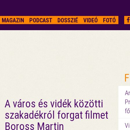
MAGAZIN
PODCAST
DOSSZIÉ
VIDEÓ
FOTÓ
F
A
A város és vidék közötti
P
fő
szakadékról forgat filmet
Boross Martin
Vi