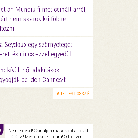
istian Mungiu filmet csinált arról,
ért nem akarok külföldre
ltözni
a Seydoux egy szörnyeteget
eret, és nincs ezzel egyedül
ndkívüli női alakítások
gyogják be idén Cannes-t
A TELJES DOSSZIÉ
Nem érdekel! Csináljon másokból áldozati
bárányt! Menjen ki az utcára! Ott legyen