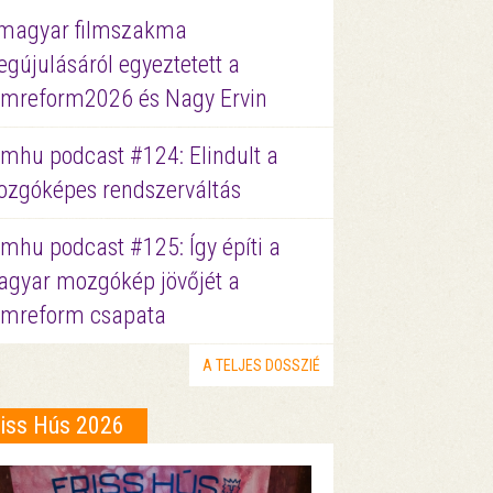
magyar filmszakma
gújulásáról egyeztetett a
lmreform2026 és Nagy Ervin
lmhu podcast #124: Elindult a
zgóképes rendszerváltás
lmhu podcast #125: Így építi a
gyar mozgókép jövőjét a
lmreform csapata
A TELJES DOSSZIÉ
riss Hús 2026