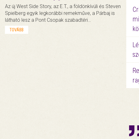
Az új West Side Story, az E.T., a földönkívüli és Steven
Cr
Spielberg egyik legkorábbi remekműve, a Párbaj is
mi
látható lesz a Pont Csopak szabadtéri…
kö
TOVÁBB
Lé
sz
Re
ra