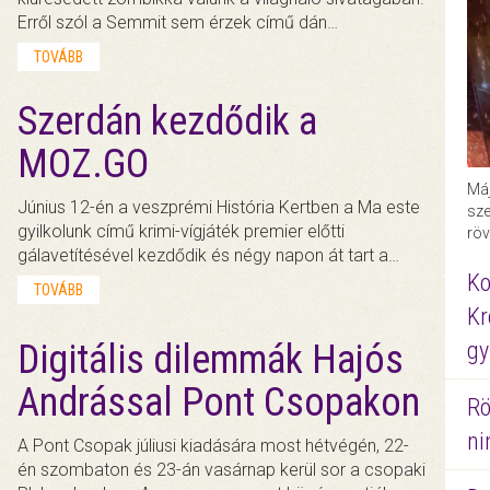
Erről szól a Semmit sem érzek című dán…
TOVÁBB
Szerdán kezdődik a
MOZ.GO
Máj
Június 12-én a veszprémi História Kertben a Ma este
sze
gyilkolunk című krimi-vígjáték premier előtti
röv
gálavetítésével kezdődik és négy napon át tart a…
Ko
TOVÁBB
Kr
gy
Digitális dilemmák Hajós
Andrással Pont Csopakon
Rö
ni
A Pont Csopak júliusi kiadására most hétvégén, 22-
én szombaton és 23-án vasárnap kerül sor a csopaki