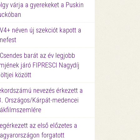
lgy várja a gyerekeket a Puskin
uckóban
V4+ néven új szekciót kapott a
nefest
 Csendes barát az év legjobb
lmjének járó FIPRESCI Nagydíj
löltjei között
ekordszámú nevezés érkezett a
3. Országos/Kárpát-medencei
iákfilmszemlére
gérkezett az első előzetes a
agyarországon forgatott