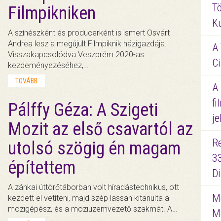
Tö
Filmpikniken
K
A színészként és producerként is ismert Osvárt
Andrea lesz a megújult Filmpiknik házigazdája.
A 
Visszakapcsolódva Veszprém 2020-as
Ci
kezdeményezéséhez,…
TOVÁBB
A
fi
Pálffy Géza: A Szigeti
je
Mozit az első csavartól az
R
utolsó szögig én magam
3
építettem
D
A zánkai úttörőtáborban volt híradástechnikus, ott
Me
kezdett el vetíteni, majd szép lassan kitanulta a
mozigépész, és a moziüzemvezető szakmát. A…
M