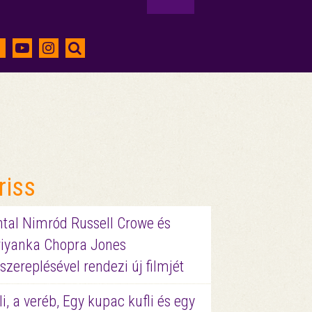
riss
ntal Nimród Russell Crowe és
riyanka Chopra Jones
szereplésével rendezi új filmjét
li, a veréb, Egy kupac kufli és egy