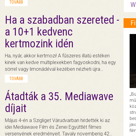
TOVÁBB
W
Ha a szabadban szereted -
F
a 10+1 kedvenc
kertmozink idén
Ha, nyár, akkor kertmozi! A fűszeres illatú estéken
kinek van kedve multiplexekben fagyoskodni, ha egy
sörrel vagy limonádéval kezében nézheti újra…
TOVÁBB
Átadták a 35. Mediawave
„Bi
műk
díjait
köz
str
bes
Május 4-én a Szigliget Várudvarban hirdették ki az
ja
idei Mediawave Film és Zenei Együttlét filmes
fil
versenyének eredményeit. Tavaly novemberig 42…