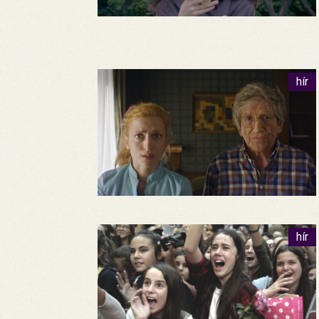
hír
hír