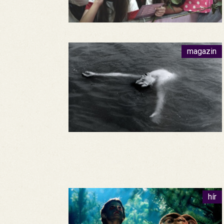
magazin
hír