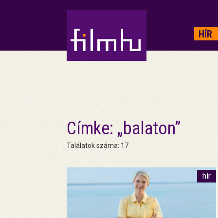
HIRDETÉS
HÍR
Címke: „balaton”
Találatok száma: 17
hír