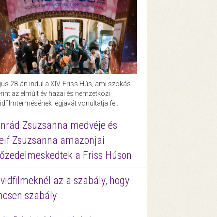
us 28-án indul a XIV. Friss Hús, ami szokás
rint az elmúlt év hazai és nemzetközi
idfilmtermésének legjavát vonultatja fel.
nrád Zsuzsanna medvéje és
eif Zsuzsanna amazonjai
őzedelmeskedtek a Friss Húson
vidfilmeknél az a szabály, hogy
ncsen szabály