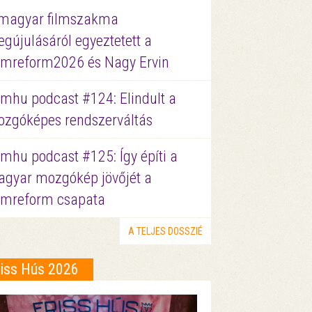
magyar filmszakma
gújulásáról egyeztetett a
lmreform2026 és Nagy Ervin
lmhu podcast #124: Elindult a
zgóképes rendszerváltás
lmhu podcast #125: Így építi a
gyar mozgókép jövőjét a
lmreform csapata
A TELJES DOSSZIÉ
riss Hús 2026