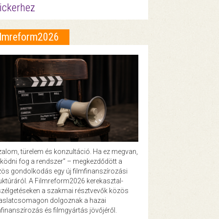
ickerhez
ilmreform2026
zalom, türelem és konzultáció. Ha ez megvan,
ödni fog a rendszer” – megkezdődött a
ös gondolkodás egy új filmfinanszírozási
uktúráról. A Filmreform2026 kerekasztal-
zélgetéseken a szakmai résztvevők közös
vaslatcsomagon dolgoznak a hazai
mfinanszírozás és filmgyártás jövőjéről.