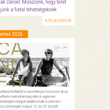
ák Dániel: Missziónk, hogy teret
junk a fiatal tehetségeknek
A TELJES DOSSZIÉ
annes 2026
olitikai thrillertől a neonfényes horroron át az
eflexív melodrámáig idén is egészen
lsőséges világok találkoznak a cannes-i
ös szőnyegen május 12. és 23. között.