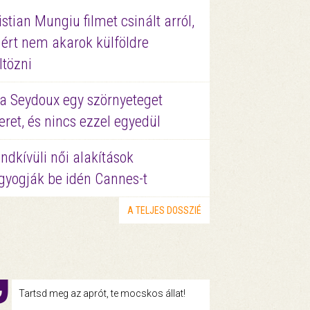
istian Mungiu filmet csinált arról,
ért nem akarok külföldre
ltözni
a Seydoux egy szörnyeteget
eret, és nincs ezzel egyedül
ndkívüli női alakítások
gyogják be idén Cannes-t
A TELJES DOSSZIÉ
Tartsd meg az aprót, te mocskos állat!