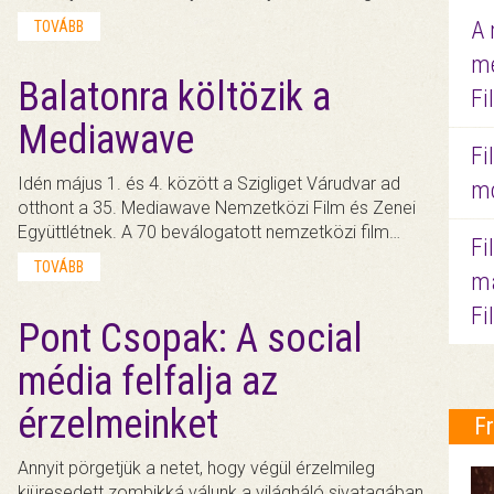
A 
TOVÁBB
me
Balatonra költözik a
Fi
Mediawave
Fi
Idén május 1. és 4. között a Szigliget Várudvar ad
mo
otthont a 35. Mediawave Nemzetközi Film és Zenei
Együttlétnek. A 70 beválogatott nemzetközi film…
Fi
TOVÁBB
ma
Fi
Pont Csopak: A social
média felfalja az
érzelmeinket
F
Annyit pörgetjük a netet, hogy végül érzelmileg
kiüresedett zombikká válunk a világháló sivatagában.