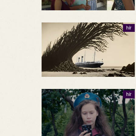
hír
hír