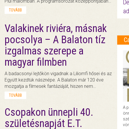
Plul malomban. A programsorozat középpontjában…
De
ad
TOVÁBB
Valakinek riviéra, másnak
pocsolya – A Balaton tíz
C
izgalmas szerepe a
magyar filmben
A badacsonyi lejtőkön vigadnak a Liliomfi hősei és az
Együtt kezdtük násznépe. A Balaton már 120 éve
mozgatja a filmesek fantáziáját, hiszen nem…
TOVÁBB
A p
Csopakon ünnepli 40.
önr
szé
születésnapját E.T.
vör