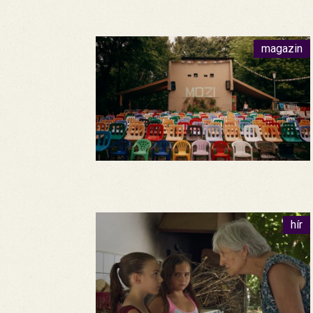
magazin
hír