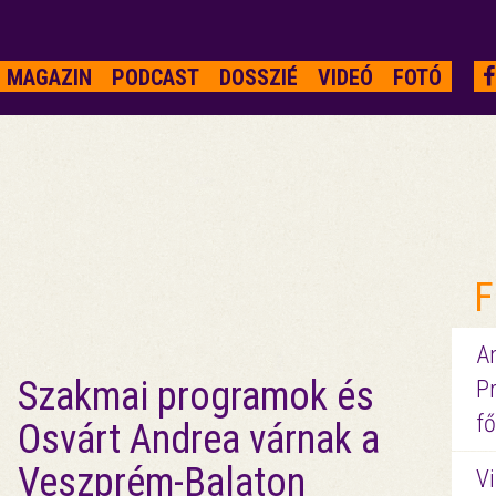
MAGAZIN
PODCAST
DOSSZIÉ
VIDEÓ
FOTÓ
F
A
Szakmai programok és
P
fő
Osvárt Andrea várnak a
Veszprém-Balaton
Vi