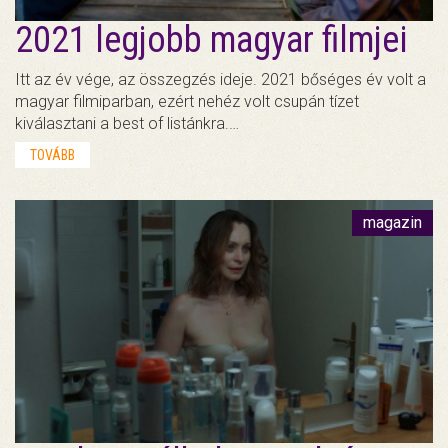
2021 legjobb magyar filmjei
Itt az év vége, az összegzés ideje. 2021 bőséges év volt a
magyar filmiparban, ezért nehéz volt csupán tízet
kiválasztani a best of listánkra.…
TOVÁBB
magazin