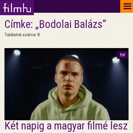
To
na
Címke: „Bodolai Balázs”
Találatok száma: 8
hír
Két napig a magyar filmé lesz