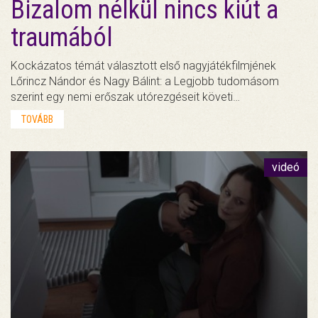
Bizalom nélkül nincs kiút a
traumából
Kockázatos témát választott első nagyjátékfilmjének
Lőrincz Nándor és Nagy Bálint: a Legjobb tudomásom
szerint egy nemi erőszak utórezgéseit követi…
TOVÁBB
videó