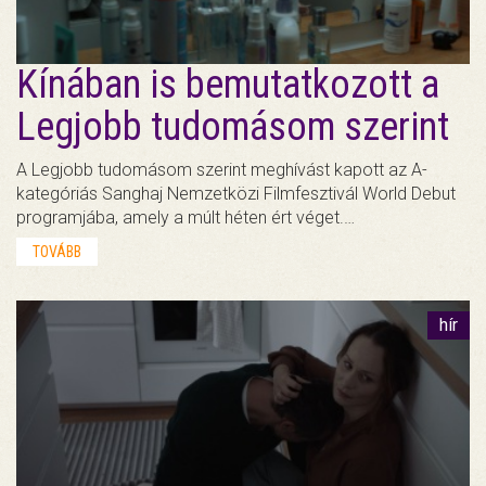
Kínában is bemutatkozott a
Legjobb tudomásom szerint
A Legjobb tudomásom szerint meghívást kapott az A-
kategóriás Sanghaj Nemzetközi Filmfesztivál World Debut
programjába, amely a múlt héten ért véget.…
TOVÁBB
hír