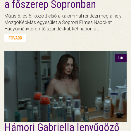
a főszerep Sopronban
Május 5. és 6. között első alkalommal rendezi meg a helyi
MozgóKépMás egyesület a Soproni Filmes Napokat.
Hagyományteremtő szándékkal, két napon át…
TOVÁBB
hír
Hámori Gabriella lenyűgöző