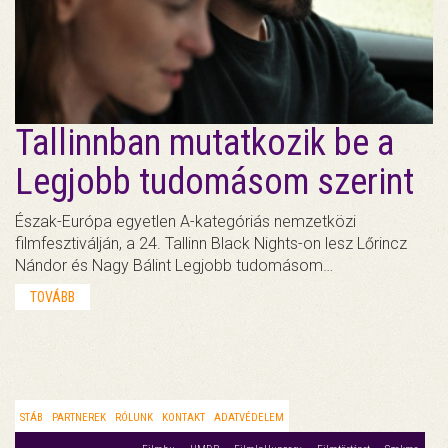
Tallinnban mutatkozik be a
Legjobb tudomásom szerint
Észak-Európa egyetlen A-kategóriás nemzetközi
filmfesztiválján, a 24. Tallinn Black Nights-on lesz Lőrincz
Nándor és Nagy Bálint Legjobb tudomásom…
TOVÁBB
STÁB
PARTNEREK
RÓLUNK
KONTAKT
ADATVÉDELEM