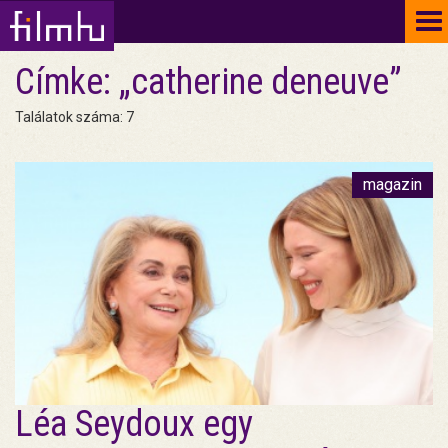
To
na
Címke: „catherine deneuve”
Találatok száma: 7
magazin
Léa Seydoux egy