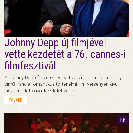
Johnny Depp új filmjével
vette kezdetét a 76. cannes-i
filmfesztivál
A Johnny Depp főszereplésével készült, Jeanne du Barry
című francia romantikus történelmi film versenyen kívüli
díszbemutatójával kezdetét vette…
TOVÁBB
hír