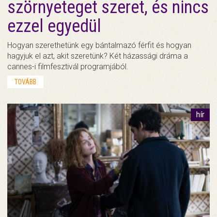
szörnyeteget szeret, és nincs
ezzel egyedül
Hogyan szerethetünk egy bántalmazó férfit és hogyan
hagyjuk el azt, akit szeretünk? Két házassági dráma a
cannes-i filmfesztivál programjából.
TOVÁBB
hír