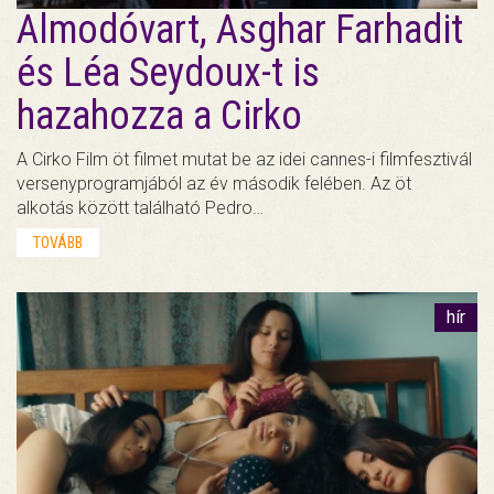
Almodóvart, Asghar Farhadit
és Léa Seydoux-t is
hazahozza a Cirko
A Cirko Film öt filmet mutat be az idei cannes-i filmfesztivál
versenyprogramjából az év második felében. Az öt
alkotás között található Pedro…
TOVÁBB
hír