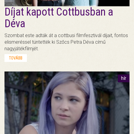
Díjat kapott Cottbusban a
Déva
Szombat este adták át a cottbusi filmfesztivál díjait, fontos
elismeréssel tüntették ki Szőcs Petra Déva című
nagyjátékfilmjét.
TOVÁBB
hír