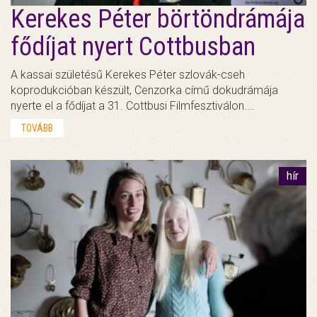
Kerekes Péter börtöndrámája
fődíjat nyert Cottbusban
A kassai születésű Kerekes Péter szlovák-cseh
koprodukcióban készült, Cenzorka című dokudrámája
nyerte el a fődíjat a 31. Cottbusi Filmfesztiválon.…
TOVÁBB
hír