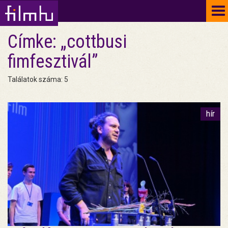
To
na
Címke: „cottbusi
fimfesztivál”
Találatok száma: 5
hír