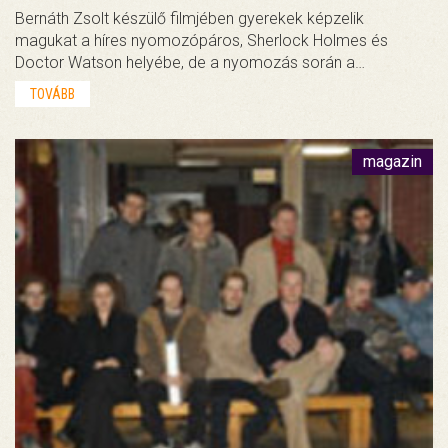
Bernáth Zsolt készülő filmjében gyerekek képzelik
magukat a híres nyomozópáros, Sherlock Holmes és
Doctor Watson helyébe, de a nyomozás során a…
TOVÁBB
magazin