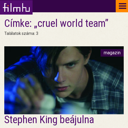
To
na
Címke: „cruel world team”
Találatok száma: 3
magazin
Stephen King beájulna