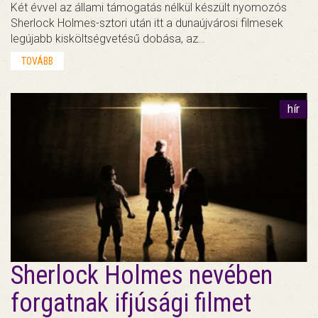
Két évvel az állami támogatás nélkül készült nyomozós
Sherlock Holmes-sztori után itt a dunaújvárosi filmesek
legújabb kisköltségvetésű dobása, az…
TOVÁBB
hír
Sherlock Holmes nevében
forgatnak ifjúsági filmet