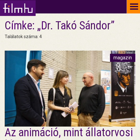
To
na
Címke: „Dr. Takó Sándor”
Találatok száma: 4
magazin
Az animáció, mint állatorvosi