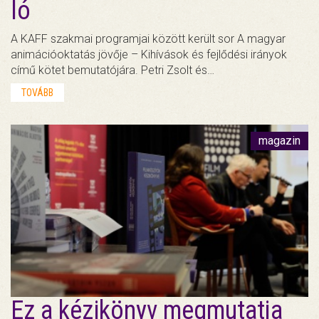
ló
A KAFF szakmai programjai között került sor A magyar
animációoktatás jövője – Kihívások és fejlődési irányok
című kötet bemutatójára. Petri Zsolt és…
TOVÁBB
magazin
Ez a kézikönyv megmutatja