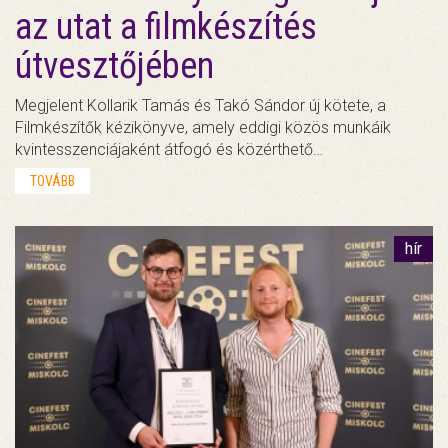
az utat a filmkészítés
útvesztőjében
Megjelent Kollarik Tamás és Takó Sándor új kötete, a
Filmkészítők kézikönyve, amely eddigi közös munkáik
kvintesszenciájaként átfogó és közérthető…
TOVÁBB
hír