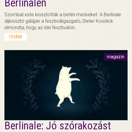
Berlinalén
Szombat este kiosztották a berlini medvéket. A Berlinale
díjkiosztó gáláján a fesztiváligazgató, Dieter Kosslick
elmondta, hogy az idei fesztiválon…
TOVÁBB
magazin
Berlinale: Jó szórakozást