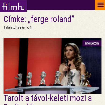
To
na
Címke: „ferge roland”
Találatok száma: 4
magazin
Tarolt a távol-keleti mozi a