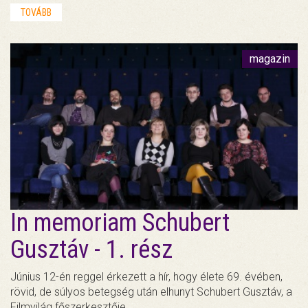
TOVÁBB
magazin
In memoriam Schubert
Gusztáv - 1. rész
Június 12-én reggel érkezett a hír, hogy élete 69. évében,
rövid, de súlyos betegség után elhunyt Schubert Gusztáv, a
Filmvilág főszerkesztője.…