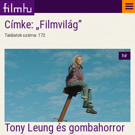
To
na
Címke: „Filmvilág”
Találatok száma: 172
hír
Tony Leung és gombahorror