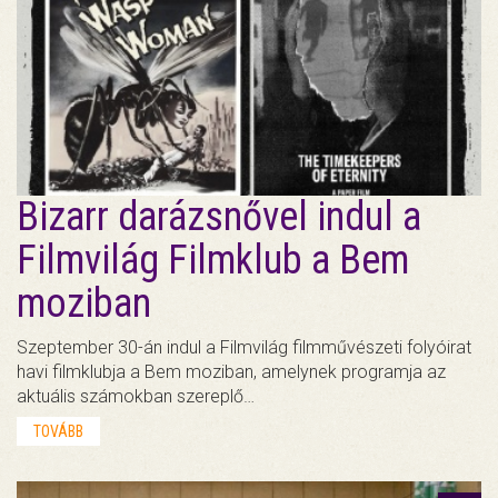
Bizarr darázsnővel indul a
Filmvilág Filmklub a Bem
moziban
Szeptember 30-án indul a Filmvilág filmművészeti folyóirat
havi filmklubja a Bem moziban, amelynek programja az
aktuális számokban szereplő…
TOVÁBB