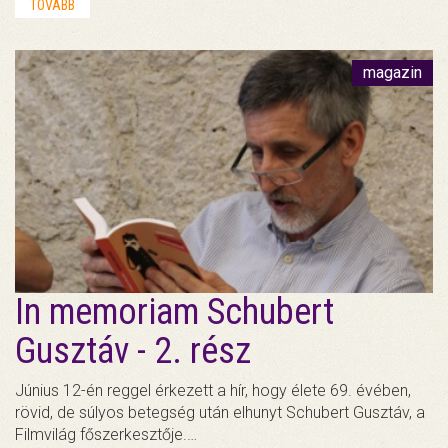
TOVÁBB
magazin
In memoriam Schubert
Gusztáv - 2. rész
Június 12-én reggel érkezett a hír, hogy élete 69. évében,
rövid, de súlyos betegség után elhunyt Schubert Gusztáv, a
Filmvilág főszerkesztője.…