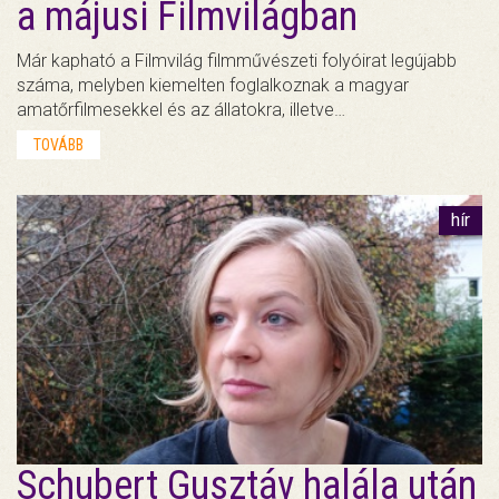
a májusi Filmvilágban
Már kapható a Filmvilág filmművészeti folyóirat legújabb
száma, melyben kiemelten foglalkoznak a magyar
amatőrfilmesekkel és az állatokra, illetve…
TOVÁBB
hír
Schubert Gusztáv halála után