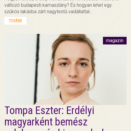
változó budapesti kamaszlány? És hogyan lehet egy
szűkös lakásba zárt nagytestű vadállattal…
TOVÁBB
magazin
Tompa Eszter: Erdélyi
magyarként bemész