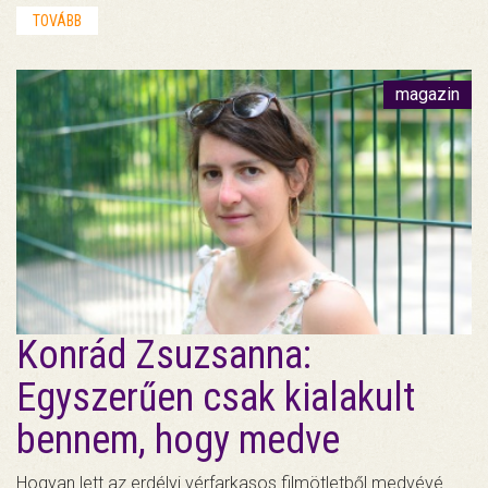
TOVÁBB
magazin
Konrád Zsuzsanna:
Egyszerűen csak kialakult
bennem, hogy medve
Hogyan lett az erdélyi vérfarkasos filmötletből medvévé