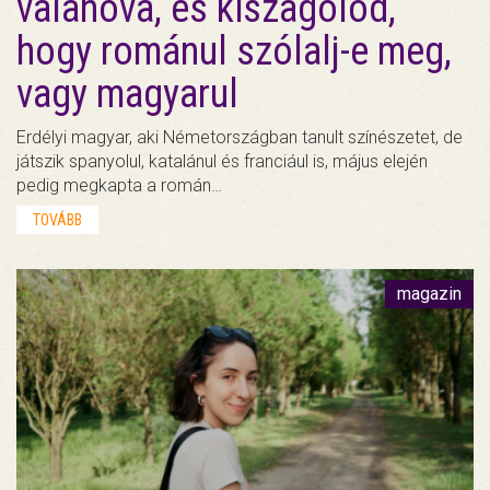
valahova, és kiszagolod,
hogy románul szólalj-e meg,
vagy magyarul
Erdélyi magyar, aki Németországban tanult színészetet, de
játszik spanyolul, katalánul és franciául is, május elején
pedig megkapta a román…
TOVÁBB
magazin