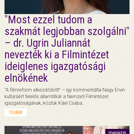
"Most ezzel tudom a
szakmát legjobban szolgálni"
– dr. Ugrin Juliannát
nevezték ki a Filmintézet
ideiglenes igazgatósági
elnökének
"A filmreform elkezdődött!" – így kommentálta Nagy Ervin
kultúráért felelős államtitkár a Nemzeti Filmintézet
igazgatóságának, köztük Káel Csaba…
TOVÁBB
magazin