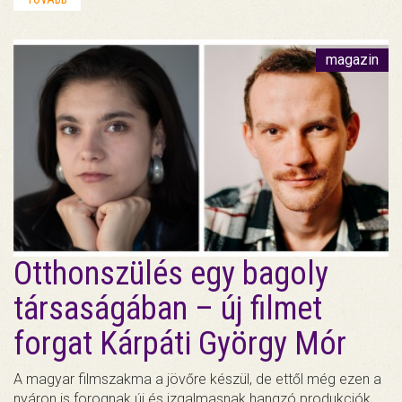
magazin
Otthonszülés egy bagoly
társaságában – új filmet
forgat Kárpáti György Mór
A magyar filmszakma a jövőre készül, de ettől még ezen a
nyáron is forognak új és izgalmasnak hangzó produkciók.