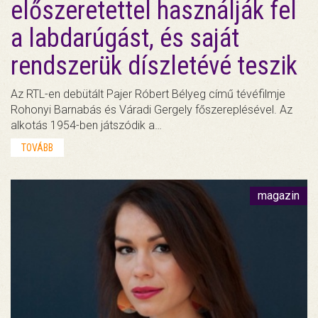
előszeretettel használják fel
a labdarúgást, és saját
rendszerük díszletévé teszik
Az RTL-en debütált Pajer Róbert Bélyeg című tévéfilmje
Rohonyi Barnabás és Váradi Gergely főszereplésével. Az
alkotás 1954-ben játszódik a…
TOVÁBB
magazin