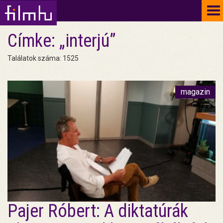
To
na
Címke: „interjú”
Találatok száma: 1525
magazin
Pajer Róbert: A diktatúrák