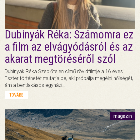
Dubinyák Réka: Számomra ez
a film az elvágyódásról és az
akarat megtöréséről szól
Dubinyák Réka Szeplőtelen című rövidfilmje a 16 éves
Eszter történetét mutatja be, aki próbálja megélni nőiségét,
ám a bentlakásos egyházi…
TOVÁBB
magazin